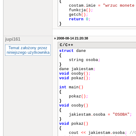
{
costam
.
imie
=
"wrzuc monete
funkcja
()
;
getch
()
;
return
0
;
}
» 2008-08-14 21:20:38
jupi161
C/C++
Temat założony przez
struct
dane
niniejszego użytkownika
{
string osoba
;
}
dane jakiestam
;
void
osoby
()
;
void
pokaz
()
;
int
main
()
{
pokaz
()
;
}
void
osoby
()
{
jakiestam
.
osoba
=
"OSOBA"
;
}
void
pokaz
()
{
cout
<<
jakiestam
.
osoba
;
//