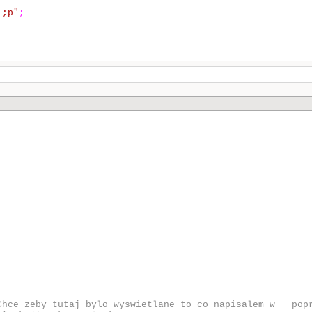
 ;p"
;
Chce zeby tutaj bylo wyswietlane to co napisalem w popr