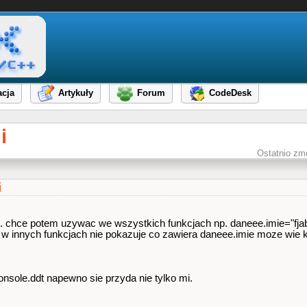
cja
Artykuły
Forum
CodeDesk
i
Ostatnio zm
i
np. chce potem uzywac we wszystkich funkcjach np. daneee.imie="fjabf
e w innych funkcjach nie pokazuje co zawiera daneee.imie moze wie k
console.ddt napewno sie przyda nie tylko mi.