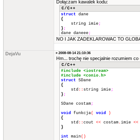
Dołączam kawalek kodu:
C/C++
struct
dane
{
string imie
;
}
;
dane daneee
;
NO I JAK ZADEKLAROWAC TO GLOBALNI
» 2008-08-14 21:10:36
DejaVu
Hm... trochę nie specjalnie rozumiem co 
C/C++
#include <iostream>
#include <conio.h>
struct
SDane
{
std
::
string imie
;
}
;
SDane costam
;
void
funkcja
(
void
)
{
std
::
cout
<<
costam
.
imie
<<
}
int
main
()