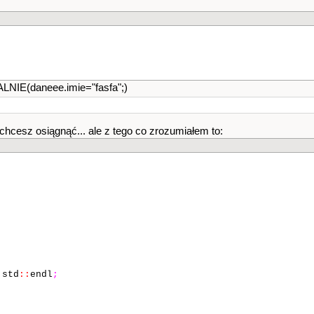
E(daneee.imie="fasfa";)
chcesz osiągnąć... ale z tego co zrozumiałem to:
std
::
endl
;