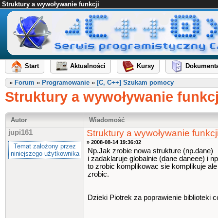
Struktury a wywoływanie funkcji
Start
Aktualności
Kursy
Dokumenta
»
Forum
»
Programowanie
»
[C, C++] Szukam pomocy
Struktury a wywoływanie funkcj
Autor
Wiadomość
Struktury a wywoływanie funkcj
jupi161
» 2008-08-14 19:36:02
Temat założony przez
Np.Jak zrobie nowa strukture (np.dane)
niniejszego użytkownika
i zadaklaruje globalnie (dane daneee) i 
to zrobic komplikowac sie komplikuje al
zrobic.
Dzieki Piotrek za poprawienie biblioteki 