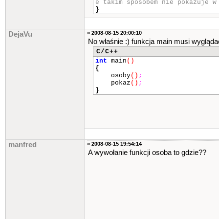
e takim sposobem nie pokazuje w
}
» 2008-08-15 20:00:10
DejaVu
No właśnie :) funkcja main musi wygląda
C/C++
int
main
()
{
osoby
()
;
pokaz
()
;
}
manfred
» 2008-08-15 19:54:14
A wywołanie funkcji osoba to gdzie??