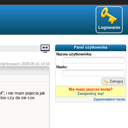
Logowanie
Panel użytkownika
Nazwa użytkownika:
odyfikowano 2008-08-15 19:54
Hasło:
Zaloguj
Nie masz jeszcze konta?
"; i nie mam pojecia jak
Zarejestruj się!
tos czy da sie cos
Zapomniałem hasła