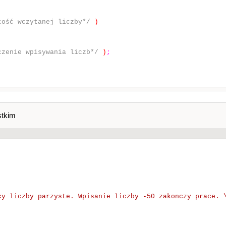
tość wczytanej liczby*/
)
czenie wpisywania liczb*/
)
;
stkim
cy liczby parzyste. Wpisanie liczby -50 zakonczy prace. 