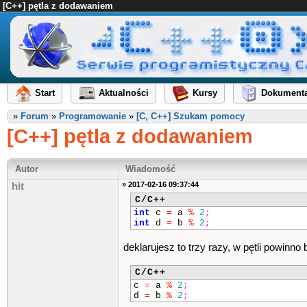
[C++] pętla z dodawaniem
Start
Aktualności
Kursy
Dokumenta
»
Forum
»
Programowanie
»
[C, C++] Szukam pomocy
[C++] pętla z dodawaniem
Autor
Wiadomość
» 2017-02-16 09:37:44
hit
C/C++
int
c
=
a
%
2
;
int
d
=
b
%
2
;
deklarujesz to trzy razy, w pętli powinno b
C/C++
c
=
a
%
2
;
d
=
b
%
2
;