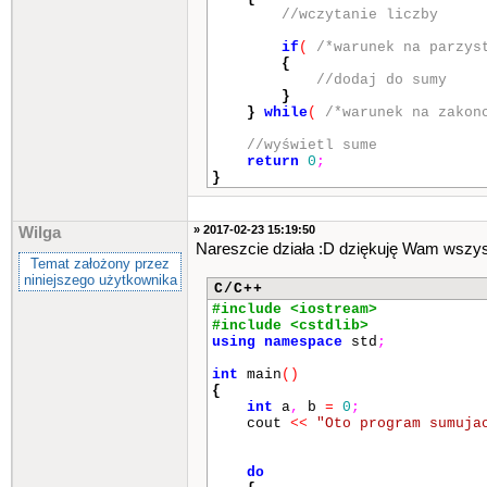
//wczytanie liczby
if
(
/*warunek na parzys
{
//dodaj do sumy
}
}
while
(
/*warunek na zakon
//wyświetl sume
return
0
;
}
» 2017-02-23 15:19:50
Wilga
Nareszcie działa :D dziękuję Wam wszy
Temat założony przez
niniejszego użytkownika
C/C++
#include <iostream>
#include <cstdlib>
using
namespace
std
;
int
main
()
{
int
a
,
b
=
0
;
cout
<<
"Oto program sumuja
do