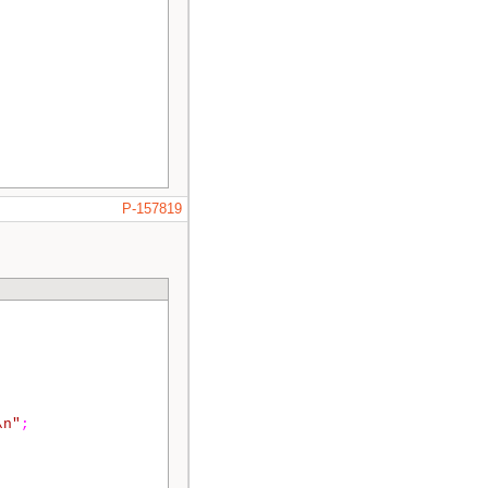
P-157819
\n"
;