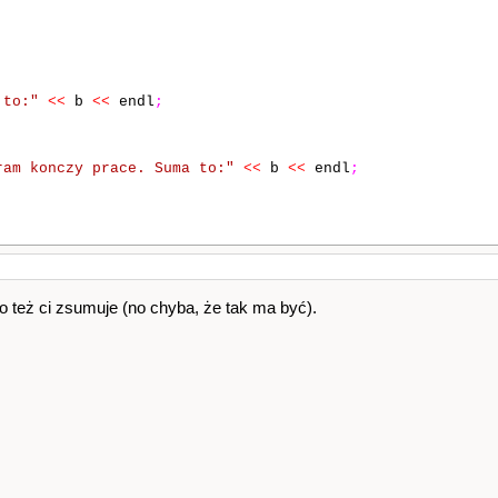
;
 to:"
<<
b
<<
endl
;
ram konczy prace. Suma to:"
<<
b
<<
endl
;
to też ci zsumuje (no chyba, że tak ma być).