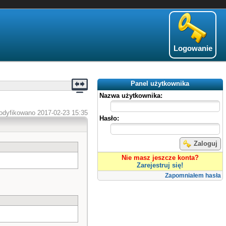
Logowanie
Panel użytkownika
Nazwa użytkownika:
odyfikowano 2017-02-23 15:35
Hasło:
Zaloguj
Nie masz jeszcze konta?
Zarejestruj się!
Zapomniałem hasła