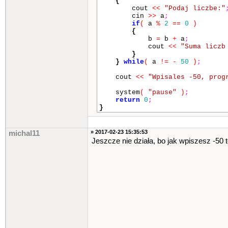
{
cout
<<
"Podaj liczbe:"
cin
>>
a
;
if
(
a
%
2
==
0
)
{
b
=
b
+
a
;
cout
<<
"Suma liczb
}
}
while
(
a
!=
-
50
)
;
cout
<<
"Wpisales -50, prog
system
(
"pause"
)
;
return
0
;
}
» 2017-02-23 15:35:53
michal11
Jeszcze nie działa, bo jak wpiszesz -50 