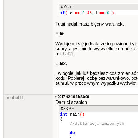
C/C++
if
(
c
==
0
&&
d
==
0
)
Tutaj nadal masz błędny warunek.
Edit:
Wydaje mi się jednak, że to powinno być 
sumy, a jeśli nie to wyświetlić komunik
michal11.
Edit2:
I w ogóle, jak już będziesz coś zmieniać
kodu. Pobieraj liczbę bezwarunkowo, pote
sumuj, w przeciwnym wypadku wyświetl ko
» 2017-02-16 11:23:06
michal11
Dam ci szablon
C/C++
int
main
()
{
//deklaracja zmiennych
do
{