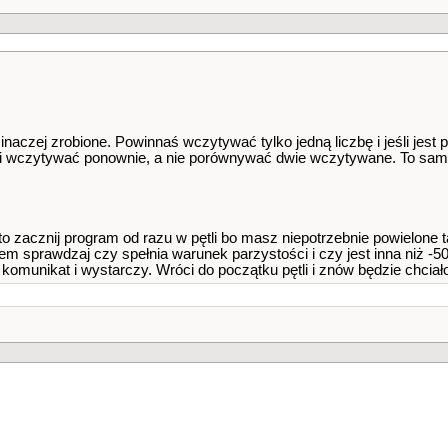
inaczej zrobione. Powinnaś wczytywać tylko jedną liczbę i jeśli jest 
at i wczytywać ponownie, a nie porównywać dwie wczytywane. To sam
 to zacznij program od razu w pętli bo masz niepotrzebnie powielone
m sprawdzaj czy spełnia warunek parzystości i czy jest inna niż -50.
munikat i wystarczy. Wróci do początku pętli i znów będzie chciało