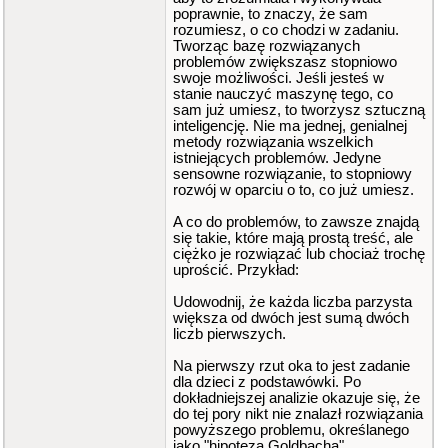
poprawnie, to znaczy, że sam
rozumiesz, o co chodzi w zadaniu.
Tworząc bazę rozwiązanych
problemów zwiększasz stopniowo
swoje możliwości. Jeśli jesteś w
stanie nauczyć maszynę tego, co
sam już umiesz, to tworzysz sztuczną
inteligencję. Nie ma jednej, genialnej
metody rozwiązania wszelkich
istniejących problemów. Jedyne
sensowne rozwiązanie, to stopniowy
rozwój w oparciu o to, co już umiesz.
A co do problemów, to zawsze znajdą
się takie, które mają prostą treść, ale
ciężko je rozwiązać lub chociaż trochę
uprościć. Przykład:
Udowodnij, że każda liczba parzysta
większa od dwóch jest sumą dwóch
liczb pierwszych.
Na pierwszy rzut oka to jest zadanie
dla dzieci z podstawówki. Po
dokładniejszej analizie okazuje się, że
do tej pory nikt nie znalazł rozwiązania
powyższego problemu, określanego
jako "hipoteza Goldbacha".