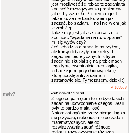
jest możliwość że robiąc te zadania ta
zdolność rozwiązywania problemów
jakoś by wzrosła. Problemem jest
także to, że nie bardzo wiem jak
zacząć, bo siadam... no i nie wiem jak
je zrobić :p
Także czy jest jakaś szansa, że ta
zdolność "wpadania na rozwiązania"
mi się wyćwiczy?
Jeśli chodzi o etrapez to patrzyłem,
ale kursy dotyczyły konkretnych
zagadnień teoretycznych i chyba
żaden nie skupiał się na problemach
tego typu, ewentualnie kurs logika,
zobacze jutro przykładową lekcję
którą udostępnili za darmo i
zastanowię się. Tymczasem, dzięki :)
P-158678
» 2017-03-08 14:06:28
maly7
Z tego co pamiętam to nie było takich
zadań na udowodnienie czegoś. Jeśli
były to bardzo mała ilość.
Natomiast ogólnie rzecz biorąc, logika
się przydaje, niekoniecznie do zadań
matematycznych, ale do
rozwiązywania zadań różnego
rodzaju, rozwiązywanie różnych