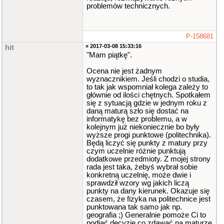
problemów technicznych.
P-158681
» 2017-03-08 15:33:16
hit
"Mam piątkę".
Ocena nie jest żadnym
wyznacznikiem. Jeśli chodzi o studia,
to tak jak wspomniał kolega zależy to
głównie od ilości chętnych. Spotkałem
się z sytuacją gdzie w jednym roku z
daną maturą szło się dostać na
informatykę bez problemu, a w
kolejnym już niekoniecznie bo były
wyższe progi punktowe (politechnika).
Będą liczyć się punkty z matury przy
czym uczelnie różnie punktują
dodatkowe przedmioty. Z mojej strony
rada jest taka, żebyś wybrał sobie
konkretną uczelnię, może dwie i
sprawdził wzory wg jakich liczą
punkty na dany kierunek. Okazuje się
czasem, że fizyka na politechnice jest
punktowana tak samo jak np.
geografia ;) Generalnie pomoże Ci to
podjąć decyzję co zdawać na maturze