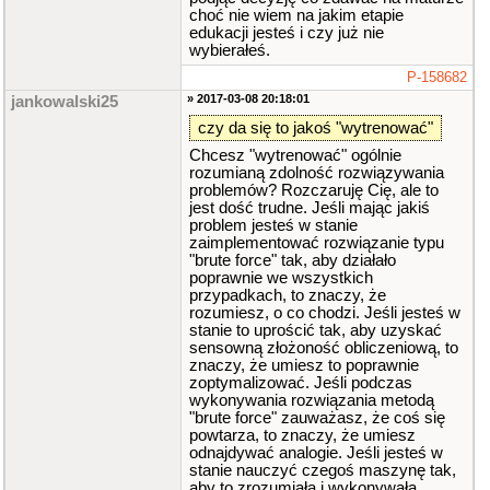
choć nie wiem na jakim etapie
edukacji jesteś i czy już nie
wybierałeś.
P-158682
» 2017-03-08 20:18:01
jankowalski25
czy da się to jakoś "wytrenować"
Chcesz "wytrenować" ogólnie
rozumianą zdolność rozwiązywania
problemów? Rozczaruję Cię, ale to
jest dość trudne. Jeśli mając jakiś
problem jesteś w stanie
zaimplementować rozwiązanie typu
"brute force" tak, aby działało
poprawnie we wszystkich
przypadkach, to znaczy, że
rozumiesz, o co chodzi. Jeśli jesteś w
stanie to uprościć tak, aby uzyskać
sensowną złożoność obliczeniową, to
znaczy, że umiesz to poprawnie
zoptymalizować. Jeśli podczas
wykonywania rozwiązania metodą
"brute force" zauważasz, że coś się
powtarza, to znaczy, że umiesz
odnajdywać analogie. Jeśli jesteś w
stanie nauczyć czegoś maszynę tak,
aby to zrozumiała i wykonywała