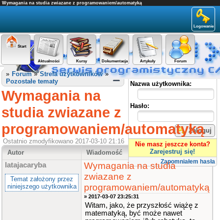
Wymagania na studia zwiazane z programowaniem/automatyką
Logowanie
Start
Aktualności
Kursy
Dokumentacja
Artykuły
Forum
Panel użytkownika
»
Forum
»
Strefa użytkowników
»
Pozostałe tematy
Nazwa użytkownika:
Wymagania na
Hasło:
studia zwiazane z
programowaniem/automatyką
Zaloguj
Ostatnio zmodyfikowano 2017-03-10 21:16
Nie masz jeszcze konta?
Zarejestruj się!
Autor
Wiadomość
Zapomniałem hasła
Wymagania na studia
latajacaryba
zwiazane z
Temat założony przez
programowaniem/automatyką
niniejszego użytkownika
» 2017-03-07 23:25:31
Witam, jako, że przyszłość wiążę z
matematyką, być może nawet