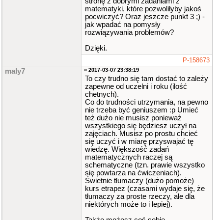
stronę z dobrymi zadaniami z
matematyki, które pozwoliłyby jakoś
pocwiczyć? Oraz jeszcze punkt 3 ;) -
jak wpadać na pomysły
rozwiązywania problemów?
Dzięki.
P-158673
» 2017-03-07 23:38:19
maly7
To czy trudno się tam dostać to zależy
zapewne od uczelni i roku (ilość
chetnych).
Co do trudności utrzymania, na pewno
nie trzeba być geniuszem :p Umieć
też dużo nie musisz ponieważ
wszystkiego się będziesz uczył na
zajęciach. Musisz po prostu chcieć
się uczyć i w miarę przyswajać tę
wiedzę. Większość zadań
matematycznych raczej są
schematyczne (tzn. prawie wszystko
się powtarza na ćwiczeniach).
Świetnie tłumaczy (dużo pomoże)
kurs etrapez (czasami wydaje się, że
tłumaczy za proste rzeczy, ale dla
niektórych może to i lepiej).