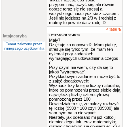
Także możesz coś sobie
przypominać, uczyć się, ale równie
dobrze teraz się nie stresuj a
wszystkiego nauczysz się z czasem.
Jeśli nie jedziesz na 2/3 w średniej z
matmy to pewnie dasz radę :D
P-158675
» 2017-03-08 00:40:02
latajacaryba
Maly7,
Temat założony przez
Dziękuję za dopoweidź. Mam piątkę,
niniejszego użytkownika
stresuje się tylko tym, że mam ten
dylemat przy zadaniach
wymagających udowadniania czegoś :
(
Przy czym nie wiem, czy da się to
jakoś "wytrenować".
Przykładowym zadaniem może być to
z zajęć dodatkowych:
Wyznacz trzy kolejne liczby naturalne,
które po pomnożeniu przez siebie dają
największą liczbę czterocyfrową
pomnożoną przez 100
Dowiedziałem się, że należy rozłożyć
tę liczbę (9999 * 100 czyli 999900) ale
sam bym na to nie wpadł.
Niestety, jak odebrano mi już kółko j.
niemieckiego, tak teraz matematykę,
dlatego chciałbym sie dowiedzieć, czy