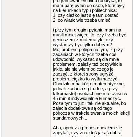
programowaniem i/lub robotyką, to
mam parę pytań do osób, które były
na kierunkach typu politechnika:
1. czy ciężko jest się tam dostać
2. co właściwie trzeba umieć
i przy tym drugim pytaniu mam na
mysli mniej więcej to, czy trzeba być
geniuszem z matematyki, czy
wystarczy być tylko dobrym?
Mój problem polega na tym, iż przy
zadaniach w których trzeba coś
udowodnić, wykazać są dla mnie
problemem, zależy też oczywiście
jakie, ale nie wiem od czego je
zacząć, z ktorej strony ugryźć
problem, ciężko to wytłumaczyć.
Chodziłem na kółko matematyczne,
jednak zadania są trudne, a przy
kilku(nastu) osobach nie ma czasu w
45 minut indywidualnie tłumaczyć.
Poza tym to juz i tak nie aktualne, bo
zajęcia dodatkowe są od tego
półrocza w trakcie trwania moich lekcji
standardowych...
Aha, oprócz a propos chciałem się
zapytać, czy zna ktoś jakąś dobrą