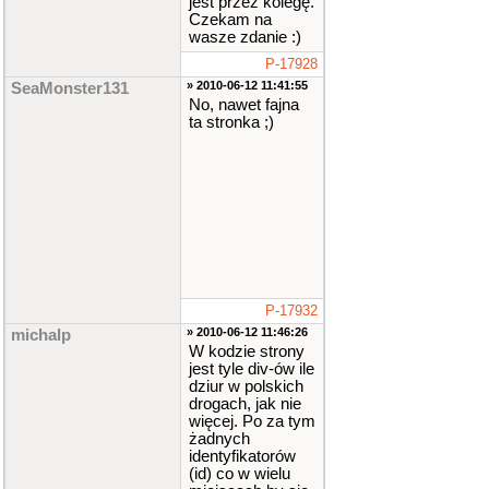
jest przez kolegę.
Czekam na
wasze zdanie :)
P-17928
» 2010-06-12 11:41:55
SeaMonster131
No, nawet fajna
ta stronka ;)
P-17932
» 2010-06-12 11:46:26
michalp
W kodzie strony
jest tyle div-ów ile
dziur w polskich
drogach, jak nie
więcej. Po za tym
żadnych
identyfikatorów
(id) co w wielu