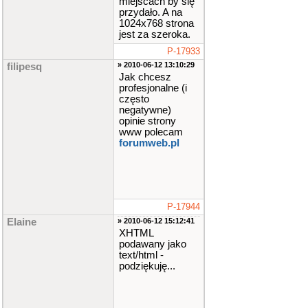
miejscach by się
przydało. A na
1024x768 strona
jest za szeroka.
P-17933
» 2010-06-12 13:10:29
filipesq
Jak chcesz
profesjonalne (i
często
negatywne)
opinie strony
www polecam
forumweb.pl
P-17944
Elaine
» 2010-06-12 15:12:41
XHTML
podawany jako
text/html -
podziękuję...