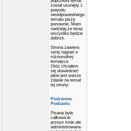
poprzedni temat
został usunięty z
powodu
nieodpowiedniego
tematu piszę
ponownie. Mam
nadzieję,że teraz
wszystko będzie
dobrze.
Strona zawiera
serię nagrań o
różnorodnej
tematyce
Otóż chciałem
się dowiedzieć
jakie jest wasze
zdanie na temat
tej strony:
Podziemie
Podcastu
Pisana była
całkowicie
przeze mnie ale
administrowana