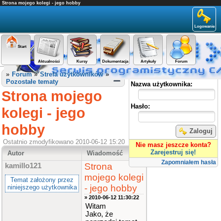
Strona mojego kolegi - jego hobby
Logowanie
Start
Aktualności
Kursy
Dokumentacja
Artykuły
Forum
Panel użytkownika
»
Forum
»
Strefa użytkowników
»
Pozostałe tematy
Nazwa użytkownika:
Strona mojego
Hasło:
kolegi - jego
hobby
Zaloguj
Ostatnio zmodyfikowano 2010-06-12 15:20
Nie masz jeszcze konta?
Zarejestruj się!
Autor
Wiadomość
Zapomniałem hasła
Strona
kamillo121
mojego kolegi
Temat założony przez
- jego hobby
niniejszego użytkownika
» 2010-06-12 11:30:22
Witam
Jako, że