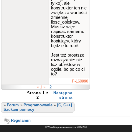
tylko), ale
konstruktor ten nie
zwiększa wartości
zmiennej
ilosc_obiektow.
Musisz więc
napisać samemu
konstruktor
kopiujący, który
będzie to robił.
Jest też prostsze
rozwiązanie: nie
licz obiektów w
ogóle, bo po co ci
to?
P-160990
« 1 »
2
Strona 1 z
Następna
2
strona
»
Forum
»
Programowanie
»
[C, C++]
Szukam pomocy
Regulamin
© Wszelkie prawa zastrzeżone 2005-2026