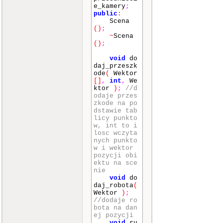
e_kamery
;
public
:
Scena
()
;
~
Scena
()
;
void
do
daj_przeszk
ode
(
Wektor
[]
,
int
,
We
ktor
)
;
//d
odaje przes
zkode na po
dstawie tab
licy punkto
w, int to i
losc wczyta
nych punkto
w i wektor
pozycji obi
ektu na sce
nie
void
do
daj_robota
(
Wektor
)
;
//dodaje ro
bota na dan
ej pozycji
void
ru