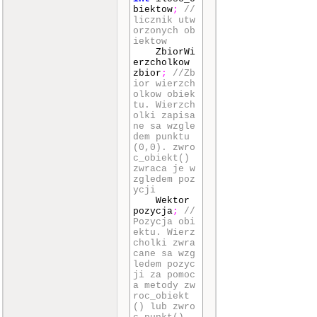
biektow
;
//
licznik utw
orzonych ob
iektow
ZbiorWi
erzcholkow
zbior
;
//Zb
ior wierzch
olkow obiek
tu. Wierzch
olki zapisa
ne sa wzgle
dem punktu
(0,0). zwro
c_obiekt()
zwraca je w
zgledem poz
ycji
Wektor
pozycja
;
//
Pozycja obi
ektu. Wierz
cholki zwra
cane sa wzg
ledem pozyc
ji za pomoc
a metody zw
roc_obiekt
() lub zwro