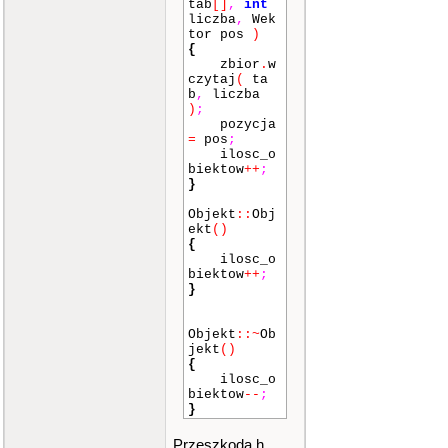
tab
[]
,
int
liczba
,
Wek
tor pos
)
{
zbior
.
w
czytaj
(
ta
b
,
liczba
)
;
pozycja
=
pos
;
ilosc_o
biektow
++
;
}
Objekt
::
Obj
ekt
()
{
ilosc_o
biektow
++
;
}
Objekt
::
~
Ob
jekt
()
{
ilosc_o
biektow
--
;
}
Przeszkoda.h