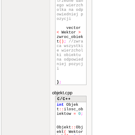
lrzedne dan
ego wierzch
olka na odp
owiedniej p
ozycji
vector
<
Wektor
>
zwroc_obiek
t
()
;
//zwra
ca wszystki
e wierzchol
ki obiektu
na odpowied
niej pozycj
i
}
;
objekt.cpp
C/C++
int
Objek
t
::
ilosc_ob
iektow
=
0
;
Objekt
::
Obj
ekt
(
Wektor