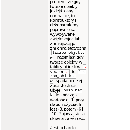
problem, że gdy
tworzę obiekty
jakiejś klasy
normalnie, to
konstruktory i
dekonstruktory
poprawnie są
wywoływane
zwiększając lub
zmniejszając
zmienną statyczną
liczba_objekto
, natomiast gdy
w
tworze obiekty w
tablicy obiektów
<
to
vector
>
lic
zba_obiekto
spada poniżej
w
zera. Jeśli raz
użyję
push_bac
to kończę z
k
wartością -1, przy
dwóch użyciach
jest -3, potem -6 i
-10. Pojawia się ta
dziwna zależność.
Jest to bardzo