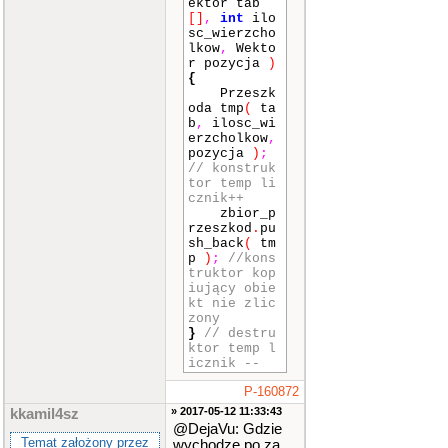
ektor tab
[]
,
int
ilo
sc_wierzcho
lkow
,
Wekto
r pozycja
)
{
Przeszk
oda tmp
(
ta
b
,
ilosc_wi
erzcholkow
,
pozycja
)
;
// konstruk
tor temp li
cznik++
zbior_p
rzeszkod
.
pu
sh_back
(
tm
p
)
;
//kons
truktor kop
iujący obie
kt nie zlic
zony
}
// destru
ktor temp l
icznik --
P-160872
» 2017-05-12 11:33:43
kkamil4sz
@DejaVu: Gdzie
Temat założony przez
wychodze po za