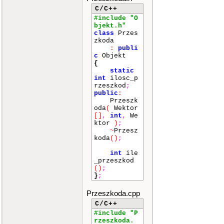
C/C++
#include "O
bjekt.h"
class
Przes
zkoda
:
publi
c
Objekt
{
static
int
ilosc_p
rzeszkod
;
public
:
Przeszk
oda
(
Wektor
[]
,
int
,
We
ktor
)
;
~
Przesz
koda
()
;
int
ile
_przeszkod
()
;
}
;
Przeszkoda.cpp
C/C++
#include "P
rzeszkoda.