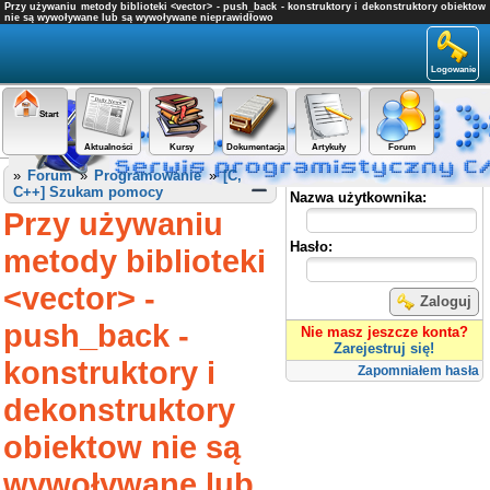
Przy używaniu metody biblioteki <vector> - push_back - konstruktory i dekonstruktory obiektow
nie są wywoływane lub są wywoływane nieprawidłowo
Logowanie
Start
Aktualności
Kursy
Dokumentacja
Artykuły
Forum
Panel użytkownika
»
Forum
»
Programowanie
»
[C,
C++] Szukam pomocy
Nazwa użytkownika:
Przy używaniu
Hasło:
metody biblioteki
<vector> -
Zaloguj
push_back -
Nie masz jeszcze konta?
Zarejestruj się!
konstruktory i
Zapomniałem hasła
dekonstruktory
obiektow nie są
wywoływane lub