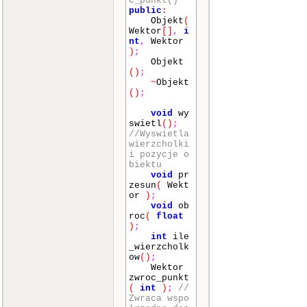
c_punkt()
public
:
Objekt
(
Wektor
[]
,
i
nt
,
Wektor
)
;
Objekt
()
;
~
Objekt
()
;
void
wy
swietl
()
;
//Wyswietla
wierzcholki
i pozycje o
biektu
void
pr
zesun
(
Wekt
or
)
;
void
ob
roc
(
float
)
;
int
ile
_wierzcholk
ow
()
;
Wektor
zwroc_punkt
(
int
)
;
//
Zwraca wspo