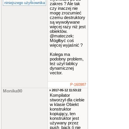
niniejszego użytkownika
zakres ? Ale tak
czy inaczej nie
mogę zrozumieć
czemu destruktory
są wywoływane
więcej razy niż jest
obiektów.
@mateczek:
Mógłbyć coś
więcej wyjaśnić ?
Kolega ma
podobny problem,
też użył tablicy
dynamicznej
vector.
P-160987
» 2017-05-12 11:53:22
Monika90
Kompilator
stworzył dla ciebie
w klasie Obiekt
konstruktor
kopiujący, ten
konstruktor jest
używany przez
push_back (i nie