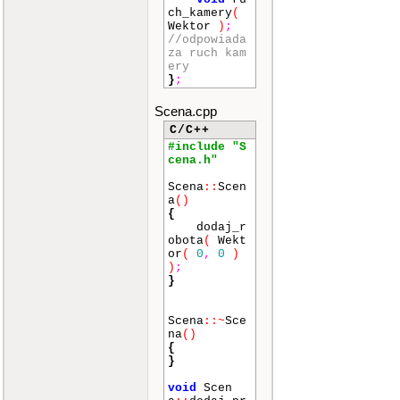
ch_kamery
(
Wektor
)
;
//odpowiada
za ruch kam
ery
}
;
Scena.cpp
C/C++
#include "S
cena.h"
Scena
::
Scen
a
()
{
dodaj_r
obota
(
Wekt
or
(
0
,
0
)
)
;
}
Scena
::
~
Sce
na
()
{
}
void
Scen