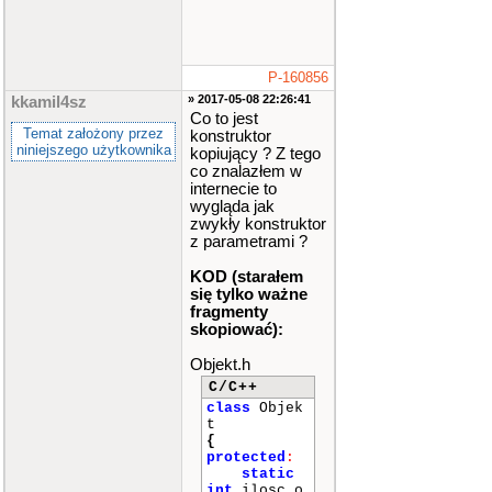
P-160856
» 2017-05-08 22:26:41
kkamil4sz
Co to jest
Temat założony przez
konstruktor
niniejszego użytkownika
kopiujący ? Z tego
co znalazłem w
internecie to
wygląda jak
zwykły konstruktor
z parametrami ?
KOD (starałem
się tylko ważne
fragmenty
skopiować):
Objekt.h
C/C++
class
Objek
t
{
protected
:
static
int
ilosc_o