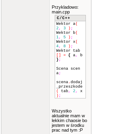
Przykladowo:
main.cpp
C/C++
Wektor a
(
2
,
3
)
;
Wektor b
(
1
,
5
)
;
Wektor x
(
4
,
8
)
;
Wektor tab
[]
=
{
a
,
b
}
;
Scena scen
a
;
scena
.
dodaj
_przeszkode
(
tab
,
2
,
x
)
;
Wszystko
aktualnie mam w
lekkim chaosie bo
jestem w środku
prac nad tym :P