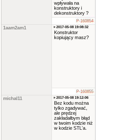
wpływała na
konstruktory i
dekonstruktory ?
P-160854
» 2017-05-08 19:08:32
1aam2am1
Konstruktor
kopiujący masz?
P-160855
» 2017-05-08 19:12:06
michal11
Bez kodu można
tylko zgadywać,
ale prędzej
zakładałbym błąd
w twoim kodzie niż
w kodzie STL'a.