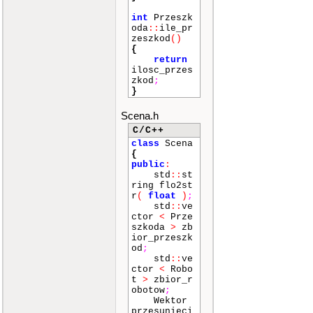
int
Przeszk
oda
::
ile_pr
zeszkod
()
{
return
ilosc_przes
zkod
;
}
Scena.h
C/C++
class
Scena
{
public
:
std
::
st
ring flo2st
r
(
float
)
;
std
::
ve
ctor
<
Prze
szkoda
>
zb
ior_przeszk
od
;
std
::
ve
ctor
<
Robo
t
>
zbior_r
obotow
;
Wektor
przesunieci