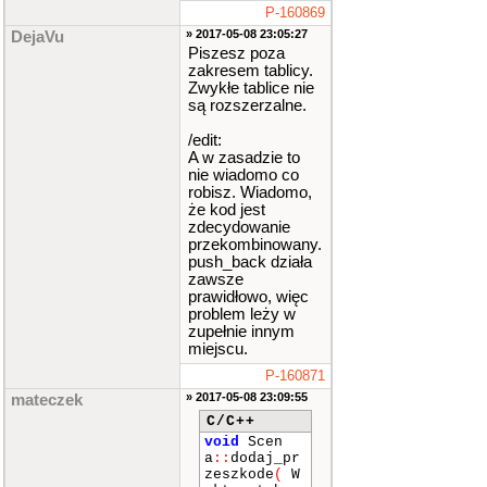
P-160869
» 2017-05-08 23:05:27
DejaVu
Piszesz poza
zakresem tablicy.
Zwykłe tablice nie
są rozszerzalne.
/edit:
A w zasadzie to
nie wiadomo co
robisz. Wiadomo,
że kod jest
zdecydowanie
przekombinowany.
push_back działa
zawsze
prawidłowo, więc
problem leży w
zupełnie innym
miejscu.
P-160871
» 2017-05-08 23:09:55
mateczek
C/C++
void
Scen
a
::
dodaj_pr
zeszkode
(
W