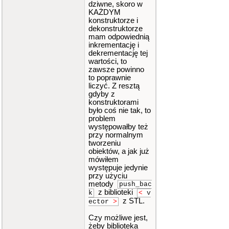
dziwne, skoro w
KAŻDYM
konstruktorze i
dekonstruktorze
mam odpowiednią
inkrementację i
dekrementację tej
wartości, to
zawsze powinno
to poprawnie
liczyć. Z resztą
gdyby z
konstruktorami
było coś nie tak, to
problem
występowałby też
przy normalnym
tworzeniu
obiektów, a jak już
mówiłem
występuje jedynie
przy użyciu
metody
push_bac
z biblioteki
k
<
v
z STL.
ector
>
Czy możliwe jest,
żeby biblioteka