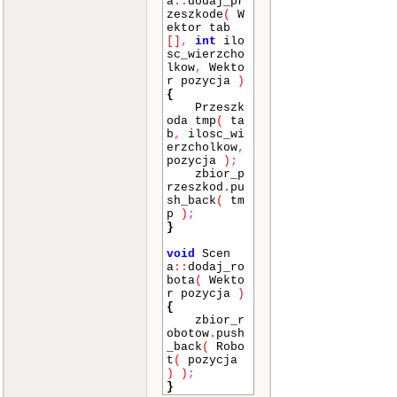
a
::
dodaj_pr
zeszkode
(
W
ektor tab
[]
,
int
ilo
sc_wierzcho
lkow
,
Wekto
r pozycja
)
{
Przeszk
oda tmp
(
ta
b
,
ilosc_wi
erzcholkow
,
pozycja
)
;
zbior_p
rzeszkod
.
pu
sh_back
(
tm
p
)
;
}
void
Scen
a
::
dodaj_ro
bota
(
Wekto
r pozycja
)
{
zbior_r
obotow
.
push
_back
(
Robo
t
(
pozycja
)
)
;
}