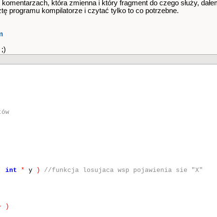
 w komentarzach, która zmienna i który fragment do czego służy, dałem
 programu kompilatorze i czytać tylko to co potrzebne.
m
;)
tów
,
int
*
y
)
//funkcja losujaca wsp pojawienia sie "X"
+
)