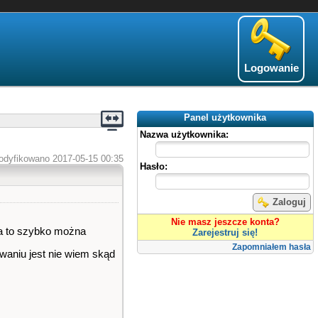
Logowanie
Panel użytkownika
Nazwa użytkownika:
odyfikowano 2017-05-15 00:35
Hasło:
Zaloguj
Nie masz jeszcze konta?
ka to szybko można
Zarejestruj się!
Zapomniałem hasła
ywaniu jest nie wiem skąd