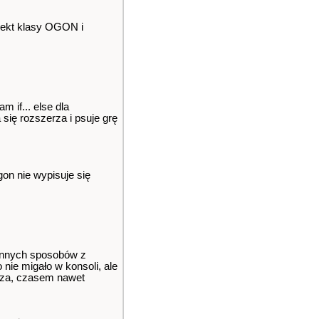
biekt klasy OGON i
 if... else dla
 się rozszerza i psuje grę
gon nie wypisuje się
 innych sposobów z
 nie migało w konsoli, ale
ansza, czasem nawet