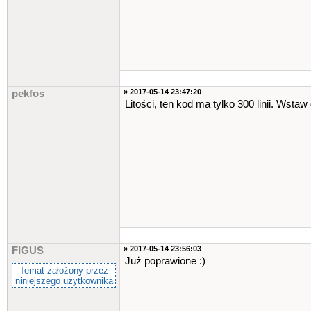
/* TRYBY:
56 - góra
50 - dól
52 - lewo
54 - prawo
27 - esc - pauza
32 - spacja - wyjscie z 
» 2017-05-14 23:47:20
pekfos
*/
Litości, ten kod ma tylko 300 linii. Wsta
srand
(
time
(
NULL
)
)
;
losuj
(
tabl
,
&
px
,
&
py
)
;
for
(
int
y
=
0
;
y
<
15
;
y
++
{
for
(
int
x
=
0
;
x
<
50
;
{
plansza
[
y
]
[
x
]
=
}
}
cout
<<
"Witaj w Snake!\n"
» 2017-05-14 23:56:03
FIGUS
"Sterowanie odbywa sie za p
Już poprawione :)
"Kliknij Spacje aby rozpocz
Temat założony przez
"ESC to pauza ;)\n"
niniejszego użytkownika
<<
endl
;
klawisz
=
getch
()
;