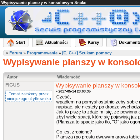
Wypisywanie planszy w konsolowym Snake
Start
Aktualności
Kursy
Dokumenta
»
Forum
»
Programowanie
»
[C, C++] Szukam pomocy
Wypisywanie planszy w konso
Autor
Wiadomość
Wypisywanie planszy w konso
FIGUS
» 2017-05-14 23:03:35
Temat założony przez
Cześć,
niniejszego użytkownika
wpadłem na pomysł ostatnio żeby sobie 
napisać, ale niestety po drodze wychodzą
Jak to piszę to zdaje mi się, że powinn
zbyt wiele spacji, które się pojawiają ju
(Plansza to spacje jako tło, "O" jako ogon
Co jest zrobione?
Plansza (po prostu dwuwymiarowa tablic