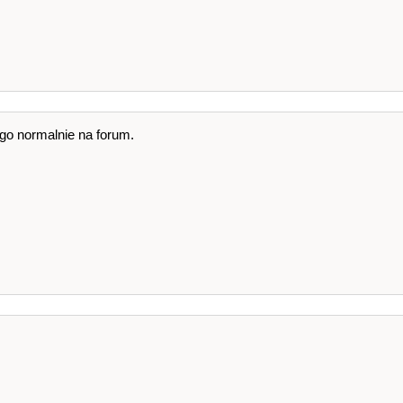
menu
w go normalnie na forum.
)
x
++
)
' '
;
omoca strzlek na numpadzie.\n"
ac!\n"