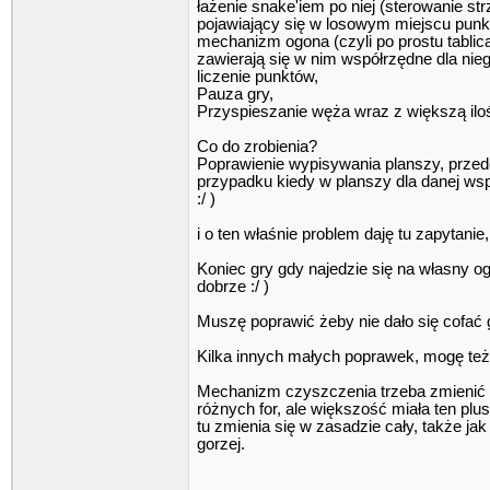
łażenie snake'iem po niej (sterowanie st
pojawiający się w losowym miejscu punk
mechanizm ogona (czyli po prostu tablic
zawierają się w nim współrzędne dla nieg
liczenie punktów,
Pauza gry,
Przyspieszanie węża wraz z większą ilo
Co do zrobienia?
Poprawienie wypisywania planszy, przede
przypadku kiedy w planszy dla danej współ
:/ )
i o ten właśnie problem daję tu zapytanie
Koniec gry gdy najedzie się na własny og
dobrze :/ )
Muszę poprawić żeby nie dało się cofać gł
Kilka innych małych poprawek, mogę też
Mechanizm czyszczenia trzeba zmienić z 
różnych for, ale większość miała ten plus
tu zmienia się w zasadzie cały, także ja
gorzej.