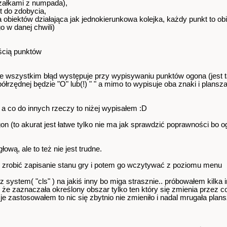
rzałkami z numpada),
t do zdobycia,
a obiektów działająca jak jednokierunkowa kolejka, każdy punkt to o
o w danej chwili)
ścią punktów
 wszystkim błąd występuje przy wypisywaniu punktów ogona (jest tam
rzędnej będzie "O" lub(!) " " a mimo to wypisuje oba znaki i plansza
, a co do innych rzeczy to niżej wypisałem :D
on (to akurat jest łatwe tylko nie ma jak sprawdzić poprawności bo o
ową, ale to też nie jest trudne.
 zrobić zapisanie stanu gry i potem go wczytywać z poziomu menu
system( "cls" ) na jakiś inny bo miga strasznie.. próbowałem kilka
 że zaznaczała określony obszar tylko ten który się zmienia przez co
k je zastosowałem to nic się zbytnio nie zmieniło i nadal mrugała pl