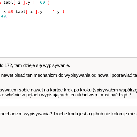
&
tabl
[
i
]
.
y
!=
60
)
*
x
&&
tabl
[
i
]
.
y
==
*
y
)
49
;
do 172, tam dzieje się wypisywanie.
nawet pisać ten mechanizm do wypisywania od nowa i poprawiać tan
wałem sobie nawet na kartce krok po kroku (spisywałem współrz
akże właśnie w pętach wypisujących ten układ wsp. musi być błąd :/
 menu
lrzêdne glowy
G£OWY
 mechanizm wypisywania? Troche kodu jest a github nie koloruje mi s
anego punktu
punktów
tawiony tryb