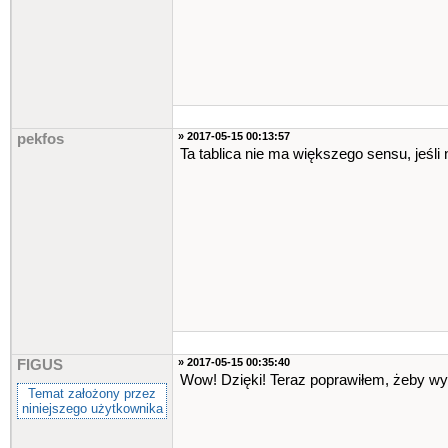
while
(
1
)
{
if
(
klawisz
==
32
)
break
;
else
continue
;
}
» 2017-05-15 00:13:57
pekfos
while
(
1
)
//GLÓWNA PETLA P
Ta tablica nie ma większego sensu, jeśli 
{
if
(
tryb
==
27
)
{
goto
jump
;
}
{
//WYLICZANIE WSP PUNK
if
(
punkty
>
0
)
{
for
(
int
i
=
pun
{
if
(
(
i
-
1
» 2017-05-15 00:35:40
FIGUS
{
Wow! Dzięki! Teraz poprawiłem, żeby wypi
tabl
[
Temat założony przez
tabl
[
niniejszego użytkownika
break
;
}
else