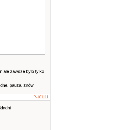
 ale zawsze było tylko
ędne, pauza, znów
P-161111
kładni