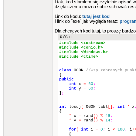
I tak, kod starałem się czytelnie opisać
dzięki czemu można sobie schować resztę
Link do kodu:
tutaj jest kod
I link do "exe" jak wygląda teraz:
progra
Dla chcących kod tutaj, to proszę bardzo 
C/C++
#include <iostream>
#include <conio.h>
#include <Windows.h>
#include <ctime>
class
OGON
//wsp zebranych punk
{
public
:
int
x
=
60
;
int
y
=
60
;
}
;
int
losuj
(
OGON tabl
[]
,
int
*
x
{
*
x
=
rand
()
%
49
;
*
y
=
rand
()
%
14
;
for
(
int
i
=
0
;
i
<
100
;
i
+
{