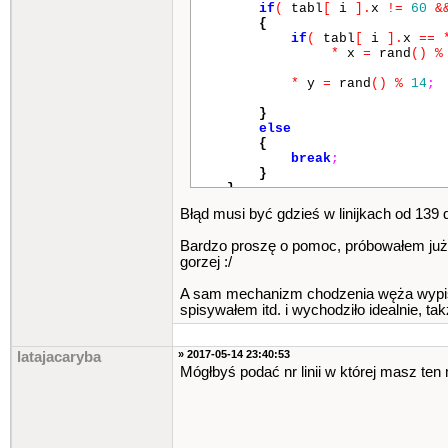
if
(
tabl
[
i
]
.
x
!=
60
&
{
if
(
tabl
[
i
]
.
x
==
*
x
=
rand
()
%
*
y
=
rand
()
%
14
;
}
else
{
break
;
}
}
}
Błąd musi być gdzieś w linijkach od 139 
Bardzo proszę o pomoc, próbowałem już 
gorzej :/
int
main
()
{
A sam mechanizm chodzenia węża wypisy
using
namespace
std
;
spisywałem itd. i wychodziło idealnie, t
int
klawisz
;
//potrzebny do
char
plansza
[
15
]
[
50
]
;
int
xx
=
25
,
yy
=
7
;
//wspó
» 2017-05-14 23:40:53
latajacaryba
int
sx
,
sy
;
//OSTATNIE WSP 
Mógłbyś podać nr linii w której masz ten
int
px
,
py
;
// wsp. wylosow
int
punkty
=
0
;
// licznik 
int
tryb
=
56
;
int
ost
=
56
;
// ostatni us
OGON tabl
[
100
]
;