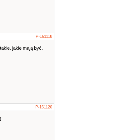
P-161118
akie, jakie mają być.
P-161120
)