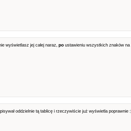
ROGRAMU
nie wyświetlasz jej całej naraz,
po
ustawieniu wszystkich znaków na t
TÓW OGONA
kty
;
i
>
0
;
i
--
)
)
==
0
)
sywał oddzielnie tą tablicę i rzeczywiście już wyświetla poprawnie :
i
-
1
]
.
x
=
sx
;
i
-
1
]
.
y
=
sy
;