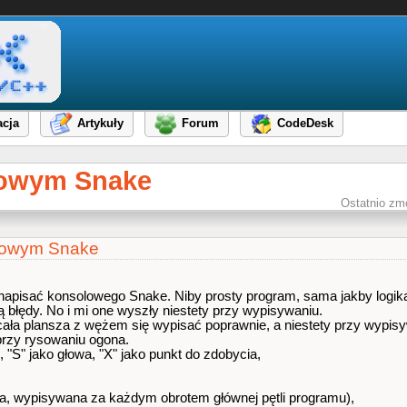
cja
Artykuły
Forum
CodeDesk
lowym Snake
Ostatnio zm
lowym Snake
napisać konsolowego Snake. Niby prosty program, sama jakby logi
 błędy. No i mi one wyszły niestety przy wypisywaniu.
a cała plansza z wężem się wypisać poprawnie, a niestety przy wypis
ż przy rysowaniu ogona.
, "S" jako głowa, "X" jako punkt do zdobycia,
a, wypisywana za każdym obrotem głównej pętli programu),