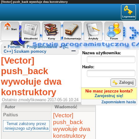
[Vector] push_back wywołuje dwa konstruktory
Logowanie
Start
Aktualności
Kursy
Dokumentacja
Artykuły
Forum
Panel użytkownika
»
Forum
»
Programowanie
»
[C,
C++] Szukam pomocy
Nazwa użytkownika:
[Vector]
Hasło:
push_back
wywołuje dwa
Zaloguj
konstruktory
Nie masz jeszcze konta?
Zarejestruj się!
Ostatnio zmodyfikowano 2017-05-16 10:24
Zapomniałem hasła
Autor
Wiadomość
[Vector]
Paitius
push_back
Temat założony przez
wywołuje dwa
niniejszego użytkownika
konstruktory