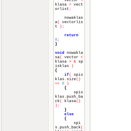
vector
<
klasa
>
vect
orlist
;
nowaklas
a
(
vectorlis
t
)
;
return
0
;
}
void
nowakla
sa
(
vector
<
klasa
>
&
sp
isklas
)
{
if
(
spis
klas
.
size
()
==
0
)
{
spis
klas
.
push_ba
ck
(
klasa
()
)
;
}
else
{
spi
s
.
push_back
(