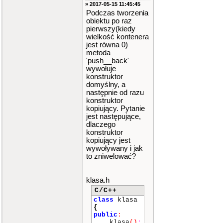
» 2017-05-15 11:45:45
Podczas tworzenia
obiektu po raz
pierwszy(kiedy
wielkość kontenera
jest równa 0)
metoda
'push__back'
wywołuje
konstruktor
domyślny, a
następnie od razu
konstruktor
kopiujący. Pytanie
jest następujące,
dlaczego
konstruktor
kopiujący jest
wywoływany i jak
to zniwelować?
klasa.h
C/C++
class
klasa
{
public
:
klasa
()
;