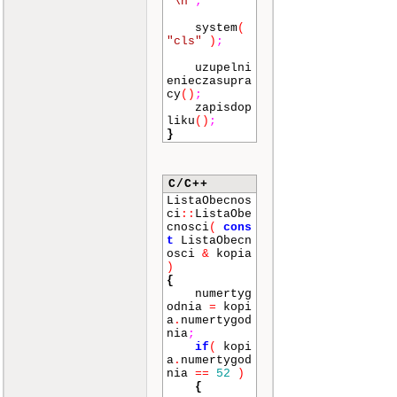
"\n"
;
system
(
"cls"
)
;
uzupelni
enieczasupra
cy
()
;
zapisdop
liku
()
;
}
C/C++
ListaObecnos
ci
::
ListaObe
cnosci
(
cons
t
ListaObecn
osci
&
kopia
)
{
numertyg
odnia
=
kopi
a
.
numertygod
nia
;
if
(
kopi
a
.
numertygod
nia
==
52
)
{