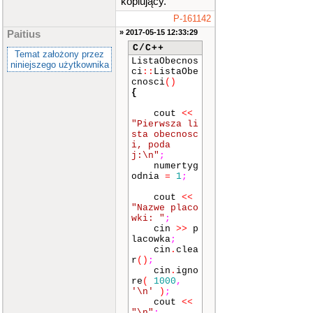
kopiujący.
P-161142
» 2017-05-15 12:33:29
Paitius
C/C++
Temat założony przez
ListaObecnos
niniejszego użytkownika
ci
::
ListaObe
cnosci
()
{
cout
<<
"Pierwsza li
sta obecnosc
i, poda
j:\n"
;
numertyg
odnia
=
1
;
cout
<<
"Nazwe placo
wki: "
;
cin
>>
p
lacowka
;
cin
.
clea
r
()
;
cin
.
igno
re
(
1000
,
'\n'
)
;
cout
<<
"\n"
;