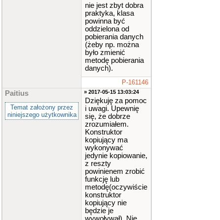
nie jest zbyt dobra
praktyka, klasa
powinna być
oddzielona od
pobierania danych
(żeby np. można
było zmienić
metodę pobierania
danych).
P-161146
» 2017-05-15 13:03:24
Paitius
Dziękuję za pomoc
Temat założony przez
i uwagi. Upewnię
niniejszego użytkownika
się, że dobrze
zrozumiałem.
Konstruktor
kopiujący ma
wykonywać
jedynie kopiowanie,
z reszty
powinienem zrobić
funkcję lub
metodę(oczywiście
konstruktor
kopiujący nie
będzie je
wywoływał). Nie