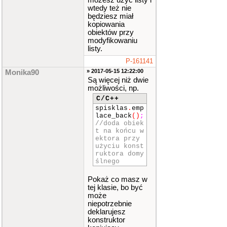
możesz użyć listy i
wtedy też nie
będziesz miał
kopiowania
obiektów przy
modyfikowaniu
listy.
P-161141
» 2017-05-15 12:22:00
Monika90
Są więcej niż dwie
możliwości, np.
C/C++
spisklas
.
emp
lace_back
()
;
//doda obiek
t na końcu w
ektora przy
użyciu konst
ruktora domy
ślnego
Pokaż co masz w
tej klasie, bo być
może
niepotrzebnie
deklarujesz
konstruktor