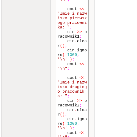
cout
<<
"Imie i nazw
isko pierwsz
ego pracowni
ka: "
;
cin
>>
p
racownik1
;
cin
.
clea
r
()
;
cin
.
igno
re
(
1000
,
'\n'
)
;
cout
<<
"\n"
;
cout
<<
"Imie i nazw
isko drugieg
o pracownik
a: "
;
cin
>>
p
racownik2
;
cin
.
clea
r
()
;
cin
.
igno
re
(
1000
,
'\n'
)
;
cout
<<