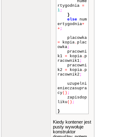
nume
rtygodnia
=
1
;
}
else
num
ertygodnia
+
+
;
placowka
=
kopia
.
plac
owka
;
pracowni
k1
=
kopia
.
p
racownik1
;
pracowni
k2
=
kopia
.
p
racownik2
;
uzupelni
enieczasupra
cy
()
;
zapisdop
liku
()
;
}
Kiedy kontener jest
pusty wywołuje
konstruktor
domyślny, potem