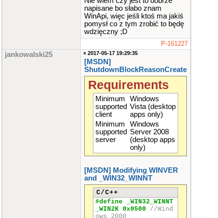
Nie wiem czy jest to dobrze
napisane bo słabo znam
WinApi, więc jeśli ktoś ma jakiś
pomysł co z tym zrobić to będę
wdzięczny ;D
P-161227
» 2017-05-17 19:29:35
jankowalski25
[MSDN]
ShutdownBlockReasonCreate
Requirements
Minimum
Windows
supported
Vista (desktop
client
apps only)
Minimum
Windows
supported
Server 2008
server
(desktop apps
only)
[MSDN] Modifying WINVER
and _WIN32_WINNT
C/C++
#define _WIN32_WINNT
_WIN2K 0x0500
//Wind
ows 2000