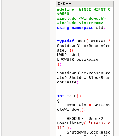
C/C++
#define _WIN32_WINNT 0
x0500
#include <Windows.h>
#include <iostream>
using
namespace
std
;
typedef
BOOL
(
WINAPI
*
ShutdownBlockReasonCre
ateD
)
(
HWND hWnd
,
LPCWSTR pwszReason
)
;
ShutdownBlockReasonCre
ateD ShutdownBlockReas
onCreate
;
int
main
()
{
HWND win
=
GetCons
oleWindow
()
;
HMODULE hUser32
=
LoadLibrary
(
"User32.d
ll"
)
;
ShutdownBlockReaso