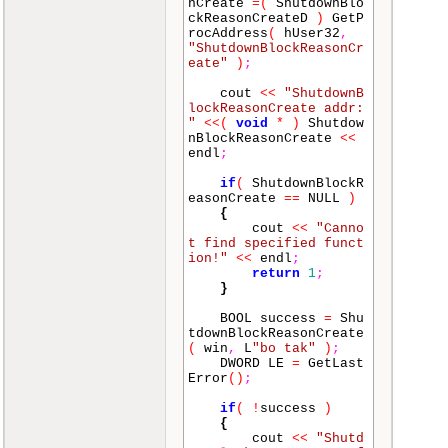
nCreate
=
(
ShutdownBlo
ckReasonCreateD
)
GetP
rocAddress
(
hUser32
,
"ShutdownBlockReasonCr
eate"
)
;
cout
<<
"ShutdownB
lockReasonCreate addr:
"
<<
(
void
*
)
Shutdow
nBlockReasonCreate
<<
endl
;
if
(
ShutdownBlockR
easonCreate
==
NULL
)
{
cout
<<
"Canno
t find specified funct
ion!"
<<
endl
;
return
1
;
}
BOOL success
=
Shu
tdownBlockReasonCreate
(
win
,
L
"bo tak"
)
;
DWORD LE
=
GetLast
Error
()
;
if
(
!
success
)
{
cout
<<
"Shutd