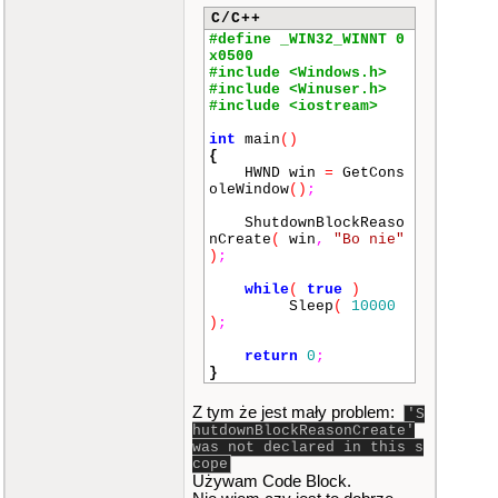
C/C++
#define _WIN32_WINNT 0
x0500
#include <Windows.h>
#include <Winuser.h>
#include <iostream>
int
main
()
{
HWND win
=
GetCons
oleWindow
()
;
ShutdownBlockReaso
nCreate
(
win
,
"Bo nie"
)
;
while
(
true
)
Sleep
(
10000
)
;
return
0
;
}
Z tym że jest mały problem:
'S
hutdownBlockReasonCreate'
was not declared in this s
cope
Używam Code Block.