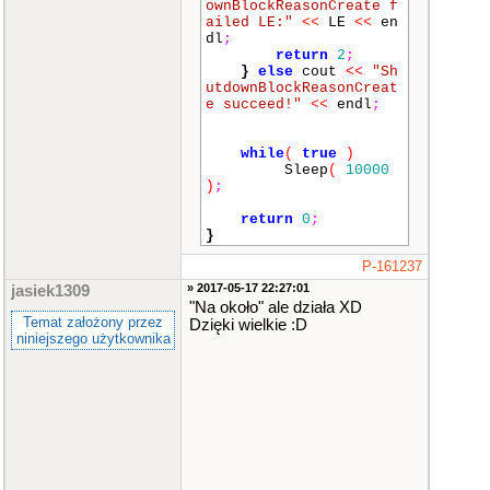
ownBlockReasonCreate f
ailed LE:"
<<
LE
<<
en
dl
;
return
2
;
}
else
cout
<<
"Sh
utdownBlockReasonCreat
e succeed!"
<<
endl
;
while
(
true
)
Sleep
(
10000
)
;
return
0
;
}
P-161237
» 2017-05-17 22:27:01
jasiek1309
"Na około" ale działa XD
Temat założony przez
Dzięki wielkie :D
niniejszego użytkownika