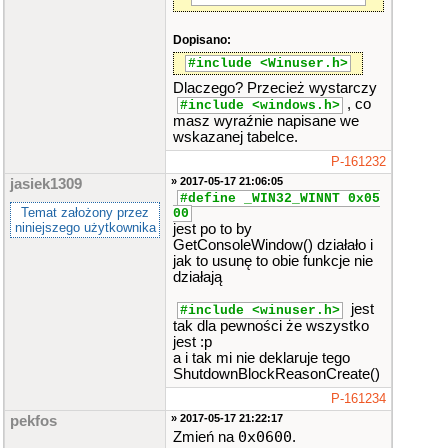
Dopisano:
#include <Winuser.h>
Dlaczego? Przecież wystarczy
, co
#include <windows.h>
masz wyraźnie napisane we
wskazanej tabelce.
P-161232
» 2017-05-17 21:06:05
jasiek1309
#define _WIN32_WINNT 0x05
Temat założony przez
00
niniejszego użytkownika
jest po to by
GetConsoleWindow() działało i
jak to usunę to obie funkcje nie
działają
jest
#include <winuser.h>
tak dla pewności że wszystko
jest :p
a i tak mi nie deklaruje tego
ShutdownBlockReasonCreate()
P-161234
» 2017-05-17 21:22:17
pekfos
0x0600
Zmień na
.