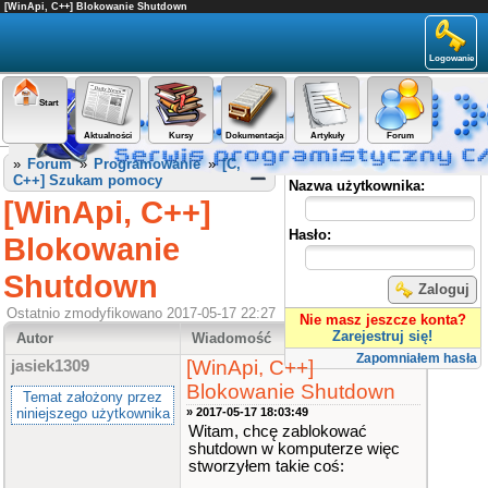
[WinApi, C++] Blokowanie Shutdown
Logowanie
Start
Aktualności
Kursy
Dokumentacja
Artykuły
Forum
Panel użytkownika
»
Forum
»
Programowanie
»
[C,
C++] Szukam pomocy
Nazwa użytkownika:
[WinApi, C++]
Hasło:
Blokowanie
Shutdown
Zaloguj
Ostatnio zmodyfikowano 2017-05-17 22:27
Nie masz jeszcze konta?
Zarejestruj się!
Autor
Wiadomość
Zapomniałem hasła
[WinApi, C++]
jasiek1309
Blokowanie Shutdown
Temat założony przez
niniejszego użytkownika
» 2017-05-17 18:03:49
Witam, chcę zablokować
shutdown w komputerze więc
stworzyłem takie coś: