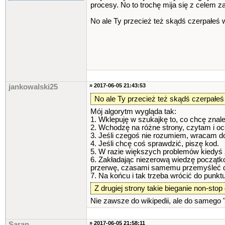
procesy. No to trochę mija się z celem z
No ale Ty przecież też skądś czerpałeś 
» 2017-06-05 21:43:53
jankowalski25
No ale Ty przecież też skądś czerpałeś
Mój algorytm wygląda tak:
1. Wklepuję w szukajkę to, co chcę znal
2. Wchodzę na różne strony, czytam i oc
3. Jeśli czegoś nie rozumiem, wracam d
4. Jeśli chcę coś sprawdzić, piszę kod.
5. W razie większych problemów kiedyś z
6. Zakładając niezerową wiedzę początk
przerwę, czasami samemu przemyśleć da
7. Na końcu i tak trzeba wrócić do punk
Z drugiej strony takie bieganie non-stop 
Nie zawsze do wikipedii, ale do samego
» 2017-06-05 21:58:11
Saran