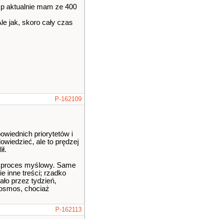
Np aktualnie mam ze 400
le jak, skoro cały czas
P-162109
owiednich priorytetów i
owiedzieć, ale to prędzej
ł.
ły proces myślowy. Same
e inne treści; rzadko
ało przez tydzień,
 kosmos, chociaż
P-162113