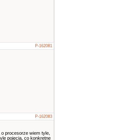
P-162081
P-162083
a o procesorze wiem tyle,
tyle pojęcia, co konkretne