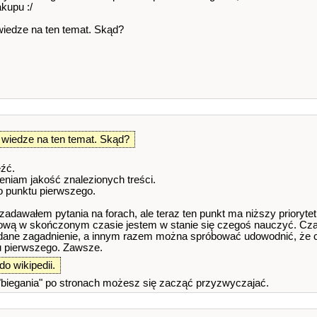
akupu :/
wiedze na ten temat. Skąd?
 wiedze na ten temat. Skąd?
eźć.
eniam jakość znalezionych treści.
o punktu pierwszego.
adawałem pytania na forach, ale teraz ten punkt ma niższy priorytet
ową w skończonym czasie jestem w stanie się czegoś nauczyć. Cza
ne zagadnienie, a innym razem można spróbować udowodnić, że cze
tu pierwszego. Zawsze.
do wikipedii.
 "biegania" po stronach możesz się zacząć przyzwyczajać.