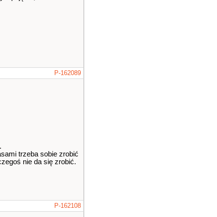
P-162089
.
sami trzeba sobie zrobić
goś nie da się zrobić.
P-162108