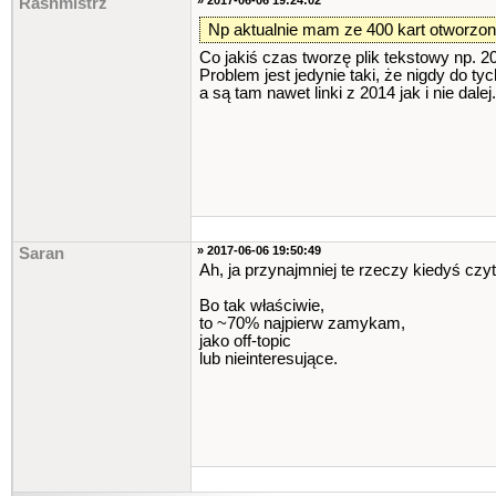
» 2017-06-06 19:24:02
Rashmistrz
Np aktualnie mam ze 400 kart otworzony
Co jakiś czas tworzę plik tekstowy np. 2
Problem jest jedynie taki, że nigdy do tyc
a są tam nawet linki z 2014 jak i nie dalej.
» 2017-06-06 19:50:49
Saran
Ah, ja przynajmniej te rzeczy kiedyś czy
Bo tak właściwie,
to ~70% najpierw zamykam,
jako off-topic
lub nieinteresujące.