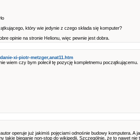
yło
zątkującego, który wie jedynie z czego składa się komputer?
bre opinie na stronie Helionu, więc pewnie jest dobra.
wydanie-xi-piotr-metzger,anat11.htm
nie wiem czy bym polecił tę pozycję kompletnemu początkującemu.
ę, autor operuje już jakimiś pojęciami odnośnie budowy komputera. A j
ny takie bieganie non-stop do wikipedii. Szczególnie, że to nawet nie 