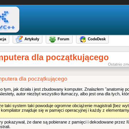
cja
Artykuły
Forum
CodeDesk
mputera dla początkującego
Ostatnio zm
mputera dla początkującego
 tym, jak działa i jest zbudowany komputer. Znalazłem "anatomię pc
iestety, autor niezbyt wszystko tłumaczy, albo jest ona dla tych, któ
że taki system taki powoduje ogromne obciążenie magistrali [bez wy
 kompilator znajduje się w pamięci operacyjnej i każdy z elementar
y pokazywał, że dane są pobierane z pamięci i dekodowane przez IU 
trali.