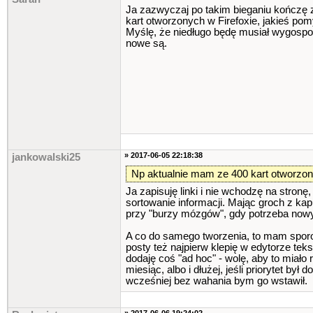
Ja zazwyczaj po takim bieganiu kończę 
kart otworzonych w Firefoxie, jakieś pom
Myślę, że niedługo będę musiał wygospod
nowe są.
» 2017-06-05 22:18:38
jankowalski25
Np aktualnie mam ze 400 kart otworzony
Ja zapisuję linki i nie wchodzę na stron
sortowanie informacji. Mając groch z kapu
przy "burzy mózgów", gdy potrzeba nowyc
A co do samego tworzenia, to mam sporo
posty też najpierw klepię w edytorze tek
dodaję coś "ad hoc" - wolę, aby to miało
miesiąc, albo i dłużej, jeśli priorytet b
wcześniej bez wahania bym go wstawił.