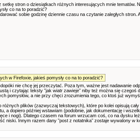
z setkę stron o dziesiątkach różnych interesujących mnie tematów. 
ysły co na to poradzić?
arować sobie godzinę dziennie czasu na czytanie zaległych stron. A
ch w Firefoxie, jakieś pomysły co na to poradzić?
ę, dopóki nie chcę jej przeczytać. Poza tym, ważne jest nadawanie odp
stą i czytając teksty "jak wiatr zawieje" niby też można się czegoś d
h pomysłów, a nie przy chęci zrozumienia tego, co ktoś już wymyśli
 różnych plików (zazwyczaj tekstowych), które po kolei opisują ca
stu, a dopiero później wstawiam (podobnie, jak dokumentację i wszelki
 ręce i nogi). Dlatego czasem na forum wrzucam coś, co na dysku leż
ył dość niski. Innym razem dany "post z notatnika" zostaje wywalony w