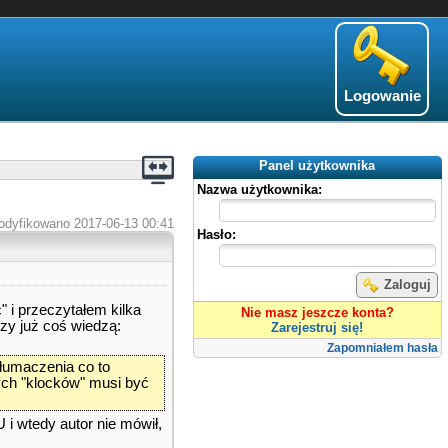
Logowanie
Panel użytkownika
Nazwa użytkownika:
odyfikowano 2017-06-13 00:41
Hasło:
Zaloguj
" i przeczytałem kilka
Nie masz jeszcze konta?
rzy już coś wiedzą:
Zarejestruj się!
Zapomniałem hasła
tłumaczenia co to
nych "klocków" musi być
i wtedy autor nie mówił,