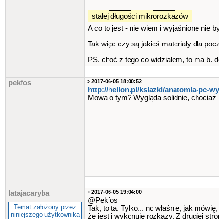
stałej długości mikrorozkazów
A co to jest - nie wiem i wyjaśnione nie b
Tak więc czy są jakieś materiały dla poc
PS. choć z tego co widziałem, to ma b. do
» 2017-06-05 18:00:52
pekfos
http://helion.pl/ksiazki​/anatomia-pc-
Mowa o tym? Wygląda solidnie, chociaż 
» 2017-06-05 19:04:00
latajacaryba
@Pekfos
Temat założony przez
Tak, to ta. Tylko... no właśnie, jak mówi
niniejszego użytkownika
że jest i wykonuje rozkazy. Z drugiej stro