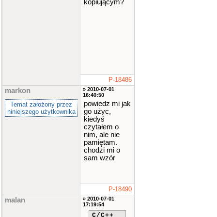
kopiującym?
P-18486
» 2010-07-01
markon
16:40:50
powiedz mi jak
Temat założony przez
go użyc,
niniejszego użytkownika
kiedyś
czytałem o
nim, ale nie
pamiętam.
chodzi mi o
sam wzór
P-18490
» 2010-07-01
malan
17:19:54
C/C++