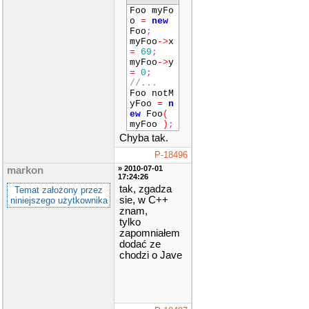
Foo myFo
o
=
new
Foo
;
myFoo
->
x
=
69
;
myFoo
->
y
=
0
;
//...
Foo notM
yFoo
=
n
ew
Foo
(
myFoo
)
;
Chyba tak.
P-18496
» 2010-07-01
markon
17:24:26
tak, zgadza
Temat założony przez
sie, w C++
niniejszego użytkownika
znam,
tylko
zapomniałem
dodać ze
chodzi o Jave