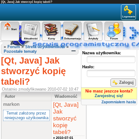
[Qt, Java] Jak stworzyć kopię tabeli?
Logowanie
Start
Aktualności
Kursy
Dokumentacja
Artykuły
Forum
Panel użytkownika
»
Forum
»
Strefa użytkowników
»
Pozostałe tematy
Nazwa użytkownika:
[Qt, Java] Jak
Hasło:
stworzyć kopię
tabeli?
Zaloguj
Ostatnio zmodyfikowano 2010-07-02 10:47
Nie masz jeszcze konta?
Zarejestruj się!
Autor
Wiadomość
Zapomniałem hasła
[Qt, Java]
markon
Jak
Temat założony przez
stworzyć
niniejszego użytkownika
kopię
tabeli?
» 2010-07-01