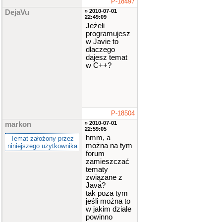
P-18497
» 2010-07-01
DejaVu
22:49:09
Jeżeli
programujesz
w Javie to
dlaczego
dajesz temat
w C++?
P-18504
» 2010-07-01
markon
22:59:05
hmm, a
Temat założony przez
można na tym
niniejszego użytkownika
forum
zamieszczać
tematy
związane z
Java?
tak poza tym
jeśli można to
w jakim dziale
powinno