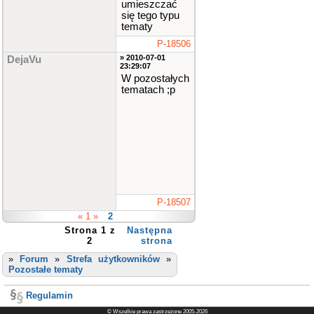
umieszczać
się tego typu
tematy
P-18506
» 2010-07-01
DejaVu
23:29:07
W pozostałych
tematach ;p
P-18507
« 1 »
2
Strona 1 z
Następna
2
strona
»
Forum
»
Strefa użytkowników
»
Pozostałe tematy
Regulamin
© Wszelkie prawa zastrzeżone 2005-2026