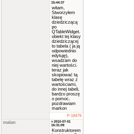
15:44:37
witam,
Stworzyłem
klasę
dziedziczącą
po
QTableWidget.
obiekt tej klasy
dziedziczącej
to tabela ( ja ją
odpowiednio
edytuję),
wsadzam do
niej wartości.
teraz jak
skopiować tą
tabelę wraz z
wartościami,
do innej tabeli,
bardzo proszę
o pomoc.
pozdrawiam
markon
P-18479
» 2010-07-01
malan
16:31:09
Konstruktorem