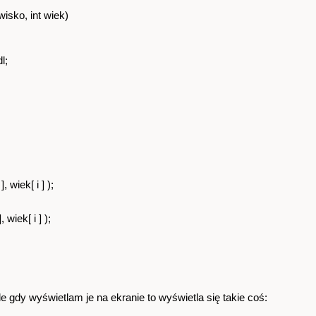
isko, int wiek)
l;
wiek[ i ] );
iek[ i ] );
e gdy wyświetlam je na ekranie to wyświetla się takie coś: