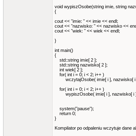
void wypiszOsobe(string imie, string nazw
{
cout << "imie: " << imie << endl;
cout << "nazwisko: " << nazwisko << end
cout << "wiek: " << wiek << endl;
}
int main()
{
std::string imie[ 2 ];
std::string nazwisko[ 2 ];
int wiek[ 2 ];
for( int i = 0; i < 2; i++ )
wczytajOsobe( imie[ i ], nazwisko[ i ], 
for( int i = 0; i < 2; i++ )
wypiszOsobe( imie[ i ], nazwisko[ i ], w
system("pause");
return 0;
}
Kompilator po odpaleniu wczytuje dane al