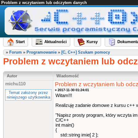
Problem z wczytaniem lub odczytem danych
Start
Aktualności
Kursy
Dokumenta
»
Forum
»
Programowanie
»
[C, C++] Szukam pomocy
Problem z wczytaniem lub odc
Autor
Wiadomość
Problem z wczytaniem lub odc
michu110
» 2017-11-30 01:24:01
Temat założony przez
Witam!!!
niniejszego użytkownika
Realizuję zadanie domowe z kursu c++ w
"Napisz prosty program, który wczyta i
C/C++
int main()
{
std::string imie[ 2 ];