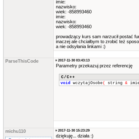
imie:
nazwisko:
wiek: -858993460
imie:
nazwisko:
wiek: -858993460
prowadzący kurs sam narzucił postać funk
inaczej ale chciałbym to zrobić też sp
a nie odsyłania linkami :)
» 2017-11-30 03:43:13
ParseThisCode
Parametry przekazuj przez referencję
C/C++
void
wczytajOsobe
(
string
&
imi
» 2017-11-30 15:23:29
michu110
dziękuję... działa :)