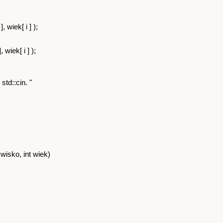
wiek[ i ] );
iek[ i ] );
td::cin. "
wisko, int wiek)