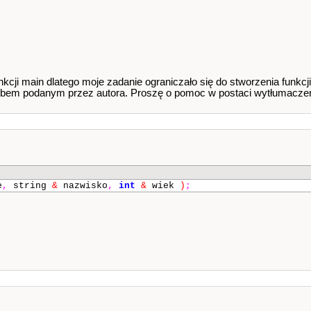
cji main dlatego moje zadanie ograniczało się do stworzenia funkcji.
osobem podanym przez autora. Proszę o pomoc w postaci wytłumaczen
e
,
string
&
nazwisko
,
int
&
wiek
)
;