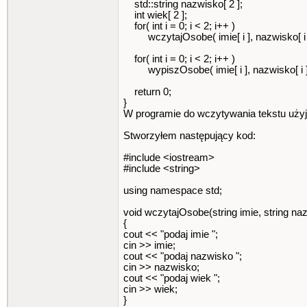
std::string nazwisko[ 2 ];
int wiek[ 2 ];
for( int i = 0; i < 2; i++ )
wczytajOsobe( imie[ i ], nazwisko[ i ], 
for( int i = 0; i < 2; i++ )
wypiszOsobe( imie[ i ], nazwisko[ i ], w
return 0;
}
W programie do wczytywania tekstu użyj s
Stworzyłem następujący kod:
#include <iostream>
#include <string>
using namespace std;
void wczytajOsobe(string imie, string naz
{
cout << "podaj imie ";
cin >> imie;
cout << "podaj nazwisko ";
cin >> nazwisko;
cout << "podaj wiek ";
cin >> wiek;
}