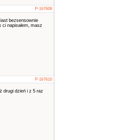
P-167608
miast bezsensownie
k ci napisałem, masz
P-167610
 drugi dzień i z 5 raz