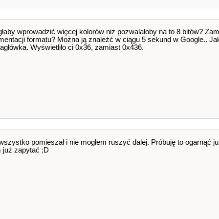
głaby wprowadzić więcej kolorów niż pozwalałoby na to 8 bitów? Za
ntacji formatu? Można ją znaleźć w ciągu 5 sekund w Google.. Ja
agłówka. Wyświetliło ci 0x36, zamiast 0x436.
i wszystko pomieszał i nie mogłem ruszyć dalej. Próbuję to ogarnąć już
 już zapytać ;D