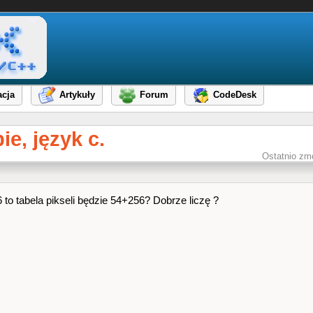
cja
Artykuły
Forum
CodeDesk
e, język c.
Ostatnio zm
 to tabela pikseli będzie 54+256? Dobrze liczę ?