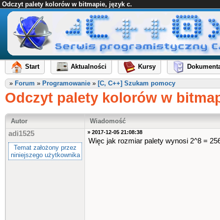
Odczyt palety kolorów w bitmapie, język c.
Start
Aktualności
Kursy
Dokumenta
»
Forum
»
Programowanie
»
[C, C++] Szukam pomocy
Odczyt palety kolorów w bitmapi
Autor
Wiadomość
» 2017-12-05 21:08:38
adi1525
Więc jak rozmiar palety wynosi 2^8 = 256
Temat założony przez
niniejszego użytkownika