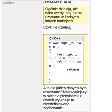
» 2018-01-07 21:46:56
pekfos
Ogólnie działają, ale
tylko wtedy, gdy nie są
używane w żadnych
innych funkcjach.
Czyli nie działają.
C/C++
float
SQRT_2
(
in
t
n
)
{
for
(
int
i
=
1
;
i
<
n
;
i
++
)
if
(
i
*
i
==
n
)
return
i
;
}
A to dla jakich danych było
testowane? Najzwyklejszy
w świecie pierwiastek z
dwóch wywołuje tu
niezdefiniowane
zachowanie.