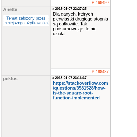
P-168480
» 2018-01-07 22:27:25
Anette
Dla danych, których
Temat założony przez
pierwiastki drugiego stopnia
niniejszego użytkownika
są całkowite. Tak,
podsumowując, to nie
działa
P-168487
» 2018-01-07 23:16:37
pekfos
https://stackoverflow.com​
/questions/3581528​/how-
is-the-square-root-
function-implemented