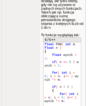
działają, ale tylko wtedy,
gdy nie są używane w
żadnych innych funkcjach.
Takich jak np. funkcja
obliczająca sumę
pierwiastków drugiego
stopnia z kolejnych liczb od
1 do n.
Te funkcje wyglądają tak:
C/C++
float
POW
(
int
m
,
float
n
)
{
float
wynik
=
1
;
if
(
n
==
0
)
w
ynik
=
1
;
for
(
int
i
=
0
;
i
<
n
;
i
++
)
wy
nik
*=
m
;
if
(
n
<
0
)
{
for
(
int
i
=
n
;
i
<
0
;
i
++
)
wynik
*=
m
;