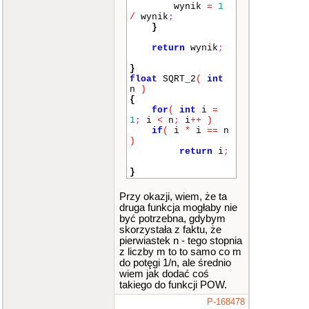
wynik
=
1
/
wynik
;
}
return
wynik
;
}
float
SQRT_2
(
int
n
)
{
for
(
int
i
=
1
;
i
<
n
;
i
++
)
if
(
i
*
i
==
n
)
return
i
;
}
Przy okazji, wiem, że ta
druga funkcja mogłaby nie
być potrzebna, gdybym
skorzystała z faktu, że
pierwiastek n - tego stopnia
z liczby m to to samo co m
do potęgi 1/n, ale średnio
wiem jak dodać coś
takiego do funkcji POW.
P-168478