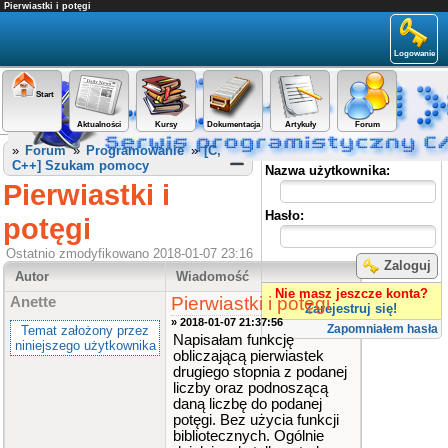
Pierwiastki i potęgi
Logowanie
Start
Aktualności
Kursy
Dokumentacja
Artykuły
Forum
Panel użytkownika
»
Forum
»
Programowanie
»
[C,
C++] Szukam pomocy
Nazwa użytkownika:
Pierwiastki i
Hasło:
potęgi
Ostatnio zmodyfikowano 2018-01-07 23:16
Zaloguj
Autor
Wiadomość
Nie masz jeszcze konta?
Pierwiastki i potęgi
Anette
Zarejestruj się!
» 2018-01-07 21:37:56
Zapomniałem hasła
Temat założony przez
Napisałam funkcję
niniejszego użytkownika
obliczającą pierwiastek
drugiego stopnia z podanej
liczby oraz podnoszącą
daną liczbę do podanej
potęgi. Bez użycia funkcji
bibliotecznych. Ogólnie