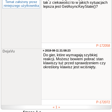
Temat założony przez
tak z ciekawości to w jakich sytuacjach
niniejszego użytkownika
lepsza jest GetAsyncKeyState()?
P-172058
» 2018-08-11 21:58:23
DejaVu
Do gier, które wymagają szybkiej
reakcji. Możesz bowiem pobrać stan
klawiszy tuż przed sprawdzeniem czy
określony klawisz jest wciśnięty.
P-172072
« 1 »