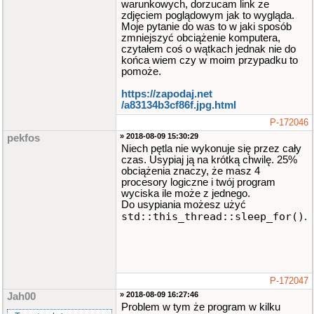
warunkowych, dorzucam link ze
zdjęciem poglądowym jak to wygląda.
Moje pytanie do was to w jaki sposób
zmniejszyć obciążenie komputera,
czytałem coś o wątkach jednak nie do
końca wiem czy w moim przypadku to
pomoże.
https://zapodaj.net​
/a83134b3cf86f.jpg.html
P-172046
» 2018-08-09 15:30:29
pekfos
Niech pętla nie wykonuje się przez cały
czas. Usypiaj ją na krótką chwilę. 25%
obciążenia znaczy, że masz 4
procesory logiczne i twój program
wyciska ile może z jednego.
Do usypiania możesz użyć
std::this_thread::sleep_for()
.
P-172047
» 2018-08-09 16:27:46
Jah00
Problem w tym że program w kilku