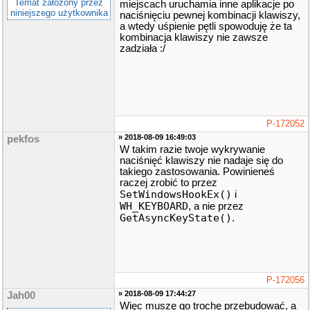
Temat założony przez
miejscach uruchamia inne aplikacje po
niniejszego użytkownika
naciśnięciu pewnej kombinacji klawiszy,
a wtedy uśpienie pętli spowoduję że ta
kombinacja klawiszy nie zawsze
zadziała :/
P-172052
» 2018-08-09 16:49:03
pekfos
W takim razie twoje wykrywanie
naciśnięć klawiszy nie nadaje się do
takiego zastosowania. Powinieneś
raczej zrobić to przez
SetWindowsHookEx()
i
WH_KEYBOARD
, a nie przez
GetAsyncKeyState()
.
P-172056
» 2018-08-09 17:44:27
Jah00
Więc muszę go trochę przebudować, a