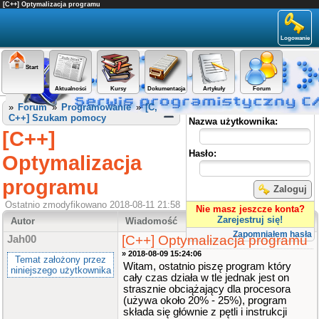
[C++] Optymalizacja programu
Logowanie
Start
Aktualności
Kursy
Dokumentacja
Artykuły
Forum
Panel użytkownika
»
Forum
»
Programowanie
»
[C,
C++] Szukam pomocy
Nazwa użytkownika:
[C++]
Hasło:
Optymalizacja
programu
Zaloguj
Ostatnio zmodyfikowano 2018-08-11 21:58
Nie masz jeszcze konta?
Zarejestruj się!
Autor
Wiadomość
Zapomniałem hasła
[C++] Optymalizacja programu
Jah00
» 2018-08-09 15:24:06
Temat założony przez
Witam, ostatnio piszę program który
niniejszego użytkownika
cały czas działa w tle jednak jest on
strasznie obciążający dla procesora
(używa około 20% - 25%), program
składa się głównie z pętli i instrukcji