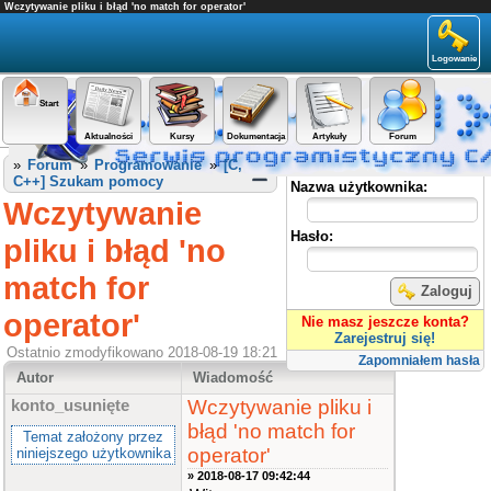
Wczytywanie pliku i błąd 'no match for operator'
Logowanie
Start
Aktualności
Kursy
Dokumentacja
Artykuły
Forum
Panel użytkownika
»
Forum
»
Programowanie
»
[C,
C++] Szukam pomocy
Nazwa użytkownika:
Wczytywanie
Hasło:
pliku i błąd 'no
match for
Zaloguj
operator'
Nie masz jeszcze konta?
Zarejestruj się!
Ostatnio zmodyfikowano 2018-08-19 18:21
Zapomniałem hasła
Autor
Wiadomość
Wczytywanie pliku i
konto_usunięte
błąd 'no match for
Temat założony przez
operator'
niniejszego użytkownika
» 2018-08-17 09:42:44