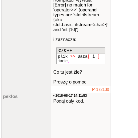
Kompilator wywala:
[Error] no match for
'operator>>' (operand
types are 'std::ifstream
{aka
std::basic_ifstream<char>}'
and 'int [10]')
i zaznacza:
C/C++
plik
>>
Baza
[
i
]
.
imie
;
Co tu jest źle?
Proszę o pomoc
P-172130
» 2018-08-17 14:11:53
pekfos
Podaj cały kod.