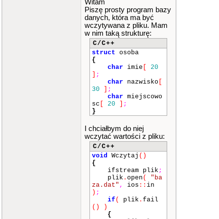
Witam
Piszę prosty program bazy
danych, która ma być
wczytywana z pliku. Mam
w nim taką strukturę:
C/C++
struct
osoba
{
char
imie
[
20
]
;
char
nazwisko
[
30
]
;
char
miejscowo
sc
[
20
]
;
}
I chciałbym do niej
wczytać wartości z pliku:
C/C++
void
Wczytaj
()
{
ifstream plik
;
plik
.
open
(
"ba
za.dat"
,
ios
::
in
)
;
if
(
plik
.
fail
()
)
{