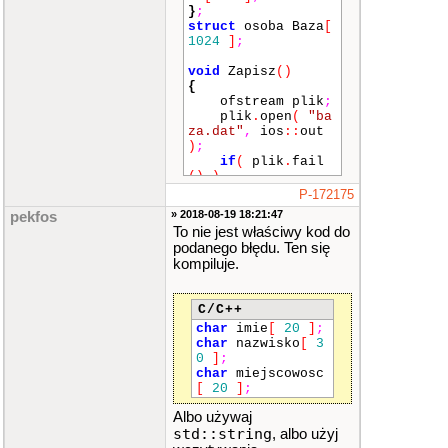
}
;
struct
osoba Baza
[
1024
]
;
void
Zapisz
()
{
ofstream plik
;
plik
.
open
(
"ba
za.dat"
,
ios
::
out
)
;
if
(
plik
.
fail
()
)
{
P-172175
plik
.
close
» 2018-08-19 18:21:47
pekfos
()
;
To nie jest właściwy kod do
return
;
podanego błędu. Ten się
}
kompiluje.
plik
<<
ID0
;
for
(
int
i
=
C/C++
1
;
i
<
ID0
;
i
++
)
{
char
imie
[
20
]
;
plik
<<
Ba
char
nazwisko
[
3
za
[
i
]
.
imie
;
0
]
;
plik
<<
Ba
char
miejscowosc
za
[
i
]
.
nazwisko
;
[
20
]
;
plik
<<
Ba
Albo używaj
za
[
i
]
.
miejscowos
c
;
std::string
, albo użyj
}