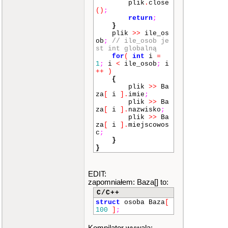
plik
.
close
()
;
return
;
}
plik
>>
ile_os
ob
;
// ile_osob je
st int globalną
for
(
int
i
=
1
;
i
<
ile_osob
;
i
++
)
{
plik
>>
Ba
za
[
i
]
.
imie
;
plik
>>
Ba
za
[
i
]
.
nazwisko
;
plik
>>
Ba
za
[
i
]
.
miejscowos
c
;
}
}
EDIT:
zapomniałem: Baza[] to:
C/C++
struct
osoba Baza
[
100
]
;