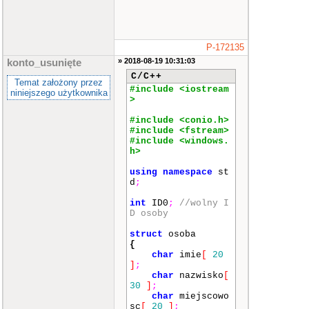
P-172135
» 2018-08-19 10:31:03
konto_usunięte
C/C++
Temat założony przez
#include <iostream
niniejszego użytkownika
>
#include <conio.h>
#include <fstream>
#include <windows.
h>
using
namespace
st
d
;
int
ID0
;
//wolny I
D osoby
struct
osoba
{
char
imie
[
20
]
;
char
nazwisko
[
30
]
;
char
miejscowo
sc
[
20
]
;