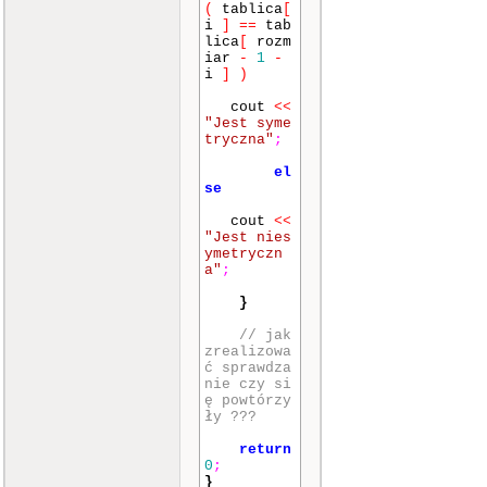
(
tablica
[
i
]
==
tab
lica
[
rozm
iar
-
1
-
i
]
)
cout
<<
"Jest syme
tryczna"
;
el
se
cout
<<
"Jest nies
ymetryczn
a"
;
}
// jak
zrealizowa
ć sprawdza
nie czy si
ę powtórzy
ły ???
return
0
;
}