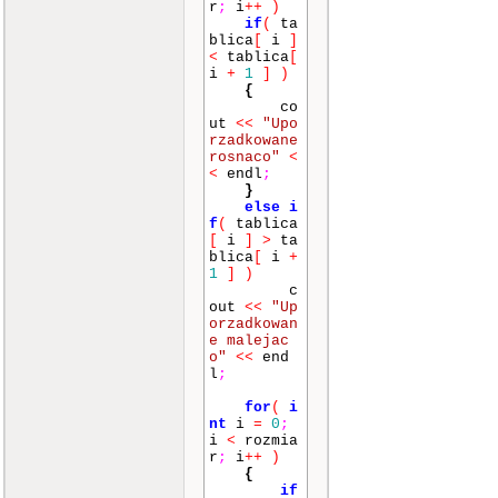
r
;
i
++
)
if
(
ta
blica
[
i
]
<
tablica
[
i
+
1
]
)
{
co
ut
<<
"Upo
rzadkowane
rosnaco"
<
<
endl
;
}
else
i
f
(
tablica
[
i
]
>
ta
blica
[
i
+
1
]
)
c
out
<<
"Up
orzadkowan
e malejac
o"
<<
end
l
;
for
(
i
nt
i
=
0
;
i
<
rozmia
r
;
i
++
)
{
if