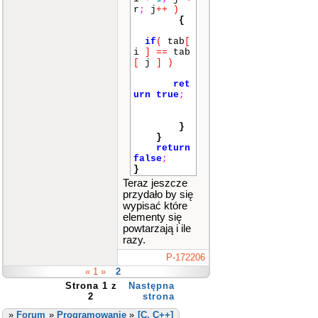
r
;
j
++
)
{
if
(
tab
[
i
]
==
tab
[
j
]
)
ret
urn
true
;
}
}
return
false
;
}
Teraz jeszcze
przydało by się
wypisać które
elementy się
powtarzają i ile
razy.
P-172206
« 1 »
2
Strona 1 z
Następna
2
strona
»
Forum
»
Programowanie
»
[C, C++]