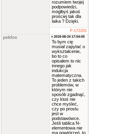
rozumiem twojej
false
;
podpowiedzi,
}
mógłbyś jakoś
return
prościej tak dla
true
;
laika ? Dzięki.
}
P-172203
» 2018-08-24 17:54:00
pekfos
int
main
()
To bym cię
{
musiał zapytać o
cout
<
wykształcenie,
<
"Hello w
orld!"
<<
bo to co
endl
;
opisałem to nic
innego jak
cout
<
indukcja
<
"podaj e
matematyczna.
lementy: "
To jeden z takich
<<
endl
;
problemów, w
for
(
i
którym nie
nt
i
=
0
;
sposób zgadnąć,
i
<
r
;
i
++
czy ktoś nie
)
chce myśleć,
c
czy po prostu
in
>>
tab
[
jest w
i
]
;
podstawówce.
Jeśli tablica N-
cout
<
<
endl
;
elementowa nie
for
(
i
ma powtórzeń, to