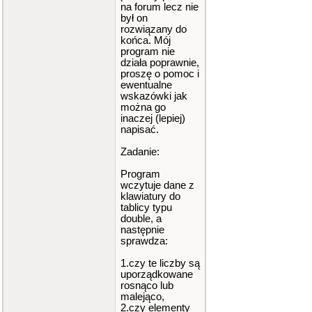
na forum lecz nie
był on
rozwiązany do
końca. Mój
program nie
działa poprawnie,
proszę o pomoc i
ewentualne
wskazówki jak
można go
inaczej (lepiej)
napisać.
Zadanie:
Program
wczytuje dane z
klawiatury do
tablicy typu
double, a
następnie
sprawdza:
1.czy te liczby są
uporządkowane
rosnąco lub
malejąco,
2.czy elementy