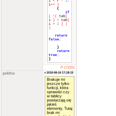
i
<
r
-
1
;
i
++
)
{
if
(
!
(
tab
[
i
]
<
tab
[
i
+
1
]
)
)
return
false
;
}
return
true
;
}
bool
malej
P-172201
e
(
int
*
t
» 2018-08-24 17:18:15
pekfos
ab
)
{
Brakuje mi
for
(
i
jeszcze tylko
nt
i
=
0
;
funkcji, która
i
<
r
-
1
;
sprawdzi czy
i
++
)
w tablicy
{
powtarzają się
if
jakieś
(
!
(
tab
[
elementy. Tutaj
i
]
>
tab
[
brak mi
i
+
1
]
)