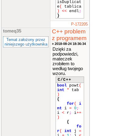
isDuplicat
e
(
tablica
)
<<
endl
;
}
P-172205
C++ problem
tomeq35
z programem
Temat założony przez
niniejszego użytkownika
» 2018-08-24 18:36:34
Dzięki za
podpowiedzi,
mateczek
zrobiłem to
według twojego
wzoru.
C/C++
bool
powt
(
int
*
tab
)
{
for
(
i
nt
i
=
0
;
i
<
r
;
i
++
)
{
fo
r
(
int
j
=
i
+
1
;
j
<