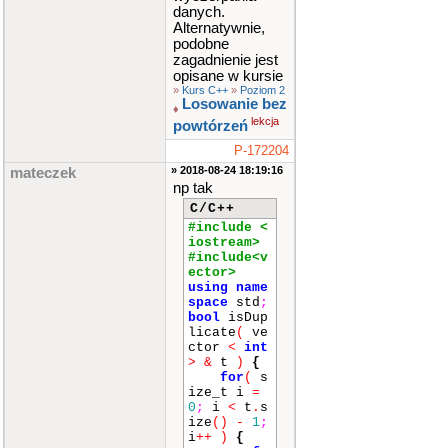
ca"
;
danych.
else
i
Alternatywnie,
f
(
sym
(
ta
podobne
b
)
==
tru
zagadnienie jest
e
)
cout
<
opisane w kursie
<
"symetry
»
Kurs C++
»
Poziom 2
czna"
;
Losowanie bez
♦
else
c
lekcja
powtórzeń
out
<<
"Za
den z waru
P-172204
nkow nie j
» 2018-08-24 18:19:16
mateczek
est spelni
np tak
ony"
;
C/C++
return
#include <
0
;
iostream>
}
#include<v
ector>
using
name
space
std
;
bool
isDup
licate
(
ve
ctor
<
int
>
&
t
)
{
for
(
s
ize_t i
=
0
;
i
<
t
.
s
ize
()
-
1
;
i
++
)
{