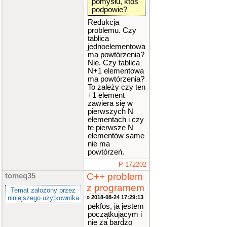
pomysłu, ktoś
)
podpowie?
return
Redukcja
false
;
problemu. Czy
tablica
}
jednoelementowa
return
ma powtórzenia?
true
;
Nie. Czy tablica
}
N+1 elementowa
bool
sym
(
ma powtórzenia?
int
*
tab
To zależy czy ten
)
+1 element
{
zawiera się w
for
(
i
pierwszych N
nt
i
=
0
;
elementach i czy
i
<
r
/
2
;
te pierwsze N
i
++
)
//cz
elementów same
y tutaj mo
nie ma
ze byc i <
powtórzeń.
r czy i <
r/2 ???
P-172202
{
C++ problem
tomeq35
if
(
!
(
tab
[
z programem
Temat założony przez
i
]
==
tab
niniejszego użytkownika
» 2018-08-24 17:29:13
[
r
-
1
-
pekfos, ja jestem
i
]
)
)
początkującym i
nie za bardzo
return