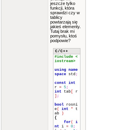
jeszcze tylko
funkcji, która
sprawdzi czy w
tablicy
powtarzają się
jakieś elementy.
Tutaj brak mi
pomysłu, ktoś
podpowie?
C/C++
#include <
iostream>
using
name
space
std
;
const
int
r
=
5
;
int
tab
[
r
]
;
bool
rosni
e
(
int
*
t
ab
)
{
for
(
i
nt
i
=
0
;