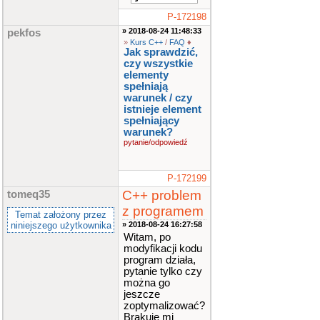
P-172198
» 2018-08-24 11:48:33
pekfos
»
Kurs C++
/
FAQ
♦
Jak sprawdzić,
czy wszystkie
elementy
spełniają
warunek / czy
istnieje element
spełniający
warunek?
pytanie/odpowiedź
P-172199
C++ problem
tomeq35
z programem
Temat założony przez
niniejszego użytkownika
» 2018-08-24 16:27:58
Witam, po
modyfikacji kodu
program działa,
pytanie tylko czy
można go
jeszcze
zoptymalizować?
Brakuje mi