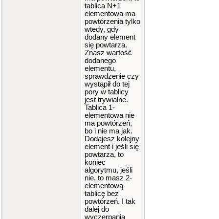
nt
i
=
0
;
tablica N+1
i
<
r
;
i
++
elementowa ma
)
powtórzenia tylko
c
wtedy, gdy
out
<<
tab
dodany element
[
i
]
<<
e
się powtarza.
ndl
;
Znasz wartość
dodanego
cout
<
elementu,
<
endl
;
sprawdzenie czy
wystąpił do tej
rosnie
pory w tablicy
(
tab
)
;
jest trywialne.
maleje
(
tab
)
;
Tablica 1-
sym
(
t
elementowa nie
ab
)
;
ma powtórzeń,
bo i nie ma jak.
Dodajesz kolejny
element i jeśli się
if
(
ro
powtarza, to
snie
(
tab
koniec
)
==
true
algorytmu, jeśli
)
cout
<<
nie, to masz 2-
"rosnaca"
;
elementową
else
i
tablicę bez
f
(
maleje
(
powtórzeń. I tak
tab
)
==
t
dalej do
rue
)
cout
wyczerpania
<<
"maleja