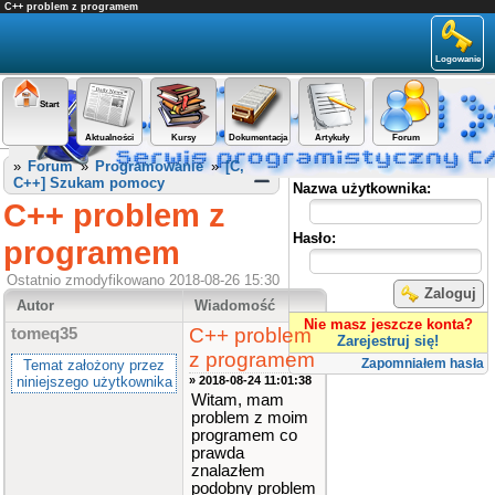
C++ problem z programem
Logowanie
Start
Aktualności
Kursy
Dokumentacja
Artykuły
Forum
Panel użytkownika
»
Forum
»
Programowanie
»
[C,
C++] Szukam pomocy
Nazwa użytkownika:
C++ problem z
Hasło:
programem
Ostatnio zmodyfikowano 2018-08-26 15:30
Zaloguj
Autor
Wiadomość
Nie masz jeszcze konta?
C++ problem
tomeq35
Zarejestruj się!
z programem
Zapomniałem hasła
Temat założony przez
niniejszego użytkownika
» 2018-08-24 11:01:38
Witam, mam
problem z moim
programem co
prawda
znalazłem
podobny problem