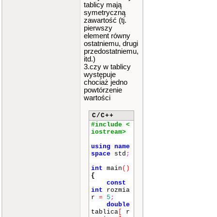
tablicy mają
symetryczną
zawartość (tj.
pierwszy
element równy
ostatniemu, drugi
przedostatniemu,
itd.)
3.czy w tablicy
występuje
chociaż jedno
powtórzenie
wartości
C/C++
#include <
iostream>
using
name
space
std
;
int
main
()
{
const
int
rozmia
r
=
5
;
double
tablica
[
r