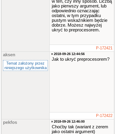
w ten, czy inny sposób. Liczbą
jako pierwszy argument, lub
odpowiednio oznaczając
ostatni, w tym przypadku
pustym wskaźnikiem będzie
dobrze. Możesz najwyżej
ukryć to preprocesorem.
P-172421
» 2018-09-26 12:44:56
aksen
Jak to ukryć preprocesorem?
Temat założony przez
niniejszego użytkownika
P-172422
» 2018-09-26 12:46:00
pekfos
Choćby tak (wariant z zerem
jako ostatni argument)