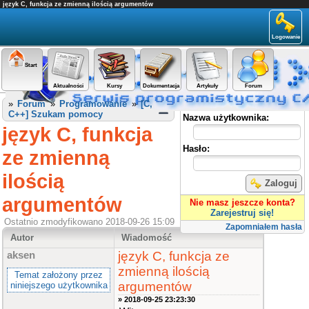
język C, funkcja ze zmienną ilością argumentów
Logowanie
Start
Aktualności
Kursy
Dokumentacja
Artykuły
Forum
Panel użytkownika
»
Forum
»
Programowanie
»
[C,
C++] Szukam pomocy
Nazwa użytkownika:
język C, funkcja
Hasło:
ze zmienną
ilością
Zaloguj
argumentów
Nie masz jeszcze konta?
Zarejestruj się!
Ostatnio zmodyfikowano 2018-09-26 15:09
Zapomniałem hasła
Autor
Wiadomość
język C, funkcja ze
aksen
zmienną ilością
Temat założony przez
argumentów
niniejszego użytkownika
» 2018-09-25 23:23:30