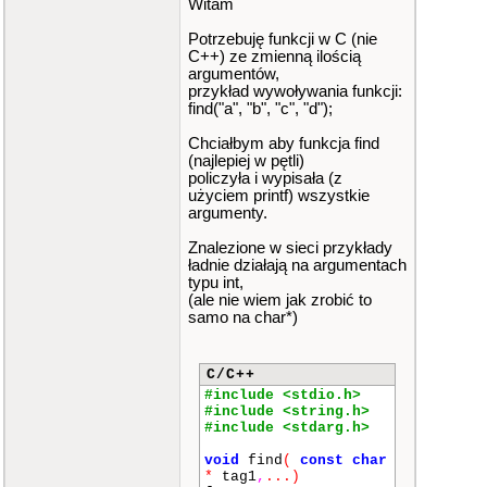
Witam
Potrzebuję funkcji w C (nie
C++) ze zmienną ilością
argumentów,
przykład wywoływania funkcji:
find("a", "b", "c", "d");
Chciałbym aby funkcja find
(najlepiej w pętli)
policzyła i wypisała (z
użyciem printf) wszystkie
argumenty.
Znalezione w sieci przykłady
ładnie działają na argumentach
typu int,
(ale nie wiem jak zrobić to
samo na char*)
C/C++
#include <stdio.h>
#include <string.h>
#include <stdarg.h>
void
find
(
const
char
*
tag1
,
...
)