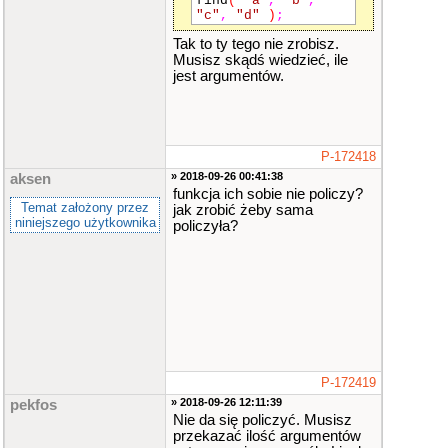
find
(
"a"
,
"b"
,
"c"
,
"d"
)
;
Tak to ty tego nie zrobisz.
Musisz skądś wiedzieć, ile
jest argumentów.
P-172418
» 2018-09-26 00:41:38
aksen
funkcja ich sobie nie policzy?
Temat założony przez
jak zrobić żeby sama
niniejszego użytkownika
policzyła?
P-172419
» 2018-09-26 12:11:39
pekfos
Nie da się policzyć. Musisz
przekazać ilość argumentów