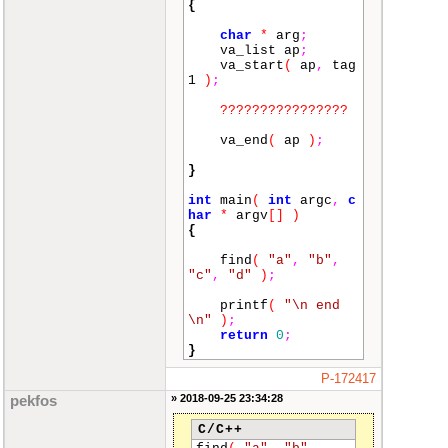
{
char
*
arg
;
va_list ap
;
va_start
(
ap
,
tag
1
)
;
????????????????
va_end
(
ap
)
;
}
int
main
(
int
argc
,
c
har
*
argv
[]
)
{
find
(
"a"
,
"b"
,
"c"
,
"d"
)
;
printf
(
"\n end
\n"
)
;
return
0
;
}
P-172417
» 2018-09-25 23:34:28
pekfos
C/C++