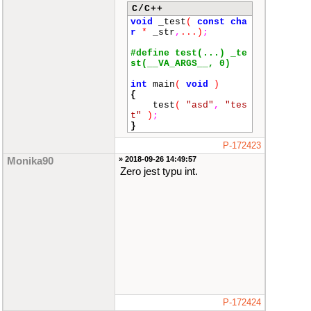
C/C++
void
_test
(
const
cha
r
*
_str
,
...
)
;
#define test(...) _te
st(__VA_ARGS__, 0)
int
main
(
void
)
{
test
(
"asd"
,
"tes
t"
)
;
}
P-172423
» 2018-09-26 14:49:57
Monika90
Zero jest typu int.
P-172424