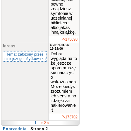
pewno
znajdziesz
symfonię w
uczelnianej
bibliotece,
albo jakąś
inną książkę.
P-173698
» 2019-01-26
laress
19:18:00
Dobra
Temat założony przez
wygląda na to
niniejszego użytkownika
że jeszcze
sporo muszę
się nauczyć
o
wskaźnikach.
Może kiedyś
zrozumiem
ich sens a no
i dzięki za
nakierowanie
:).
P-173702
1
« 2 »
Poprzednia
Strona 2