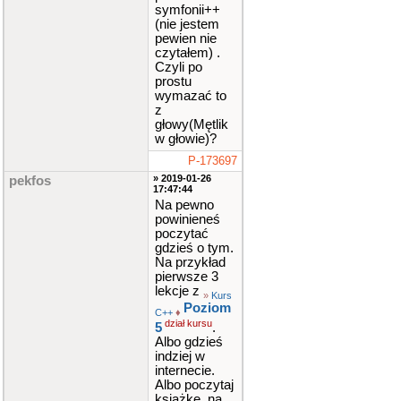
symfonii++
(nie jestem
pewien nie
czytałem) .
Czyli po
prostu
wymazać to
z
głowy(Mętlik
w głowie)?
P-173697
» 2019-01-26
pekfos
17:47:44
Na pewno
powinieneś
poczytać
gdzieś o tym.
Na przykład
pierwsze 3
lekcje z
»
Kurs
Poziom
C++
♦
dział kursu
5
.
Albo gdzieś
indziej w
internecie.
Albo poczytaj
książkę, na