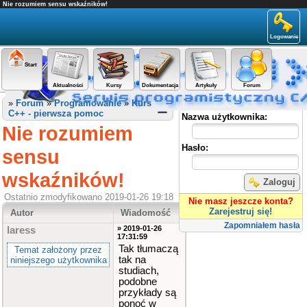
Nie rozumiem sensu wskaźników!
Logowanie
Start
Aktualności
Kursy
Dokumentacja
Artykuły
Forum
Panel użytkownika
»
Forum
»
Programowanie
»
Kurs
C++ - pierwsza pomoc
Nazwa użytkownika:
Nie rozumiem
Hasło:
sensu
wskaźników!
Zaloguj
Ostatnio zmodyfikowano 2019-01-26 19:18
Nie masz jeszcze konta?
Zarejestruj się!
Autor
Wiadomość
Zapomniałem hasła
» 2019-01-26
laress
17:31:59
Tak tłumaczą
Temat założony przez
tak na
niniejszego użytkownika
studiach,
podobne
przykłady są
ponoć w