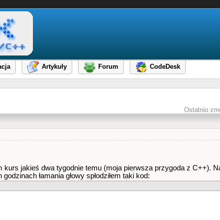
cja
Artykuły
Forum
CodeDesk
Ostatnio zm
m kurs jakieś dwa tygodnie temu (moja pierwsza przygoda z C++). Na
h godzinach łamania głowy spłodziłem taki kod: