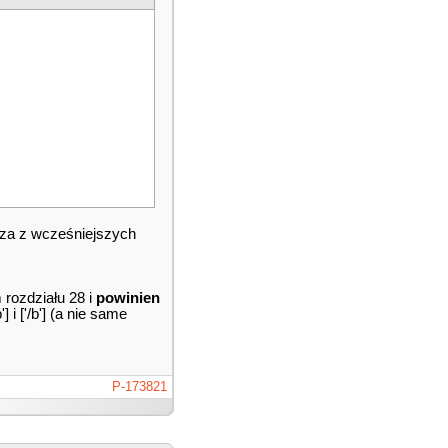
edza z wcześniejszych
rozdziału 28 i
powinien
i ['/b'] (a nie same
P-173821