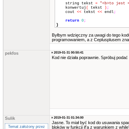
string tekst
=
"<b>to je
konwertuj
(
tekst
)
;
cout
<<
tekst
<<
endl
;
return
0
;
}
Byłbym wdzięczny za uwagi do tego kodu
programowaniem, a z Ceplusplusem znam
» 2019-01-31 00:50:41
pekfos
Kod nie działa poprawnie. Spróbuj podać 
» 2019-01-31 01:34:00
Sulik
Jasne. To miał być kod do usuwania spac
Temat założony przez
bloków w funkcji if'a z warunkiem z while