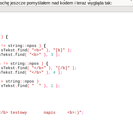
rochę jeszcze pomyślałem nad kodem i teraz wygląda tak:
t
)
{
!=
string
::
npos
)
{
sTekst
.
find
(
"<b>"
)
,
"[b]"
)
;
Tekst
.
find
(
"<b>"
)
,
3
)
;
)
!=
string
::
npos
)
{
sTekst
.
find
(
"</b>"
)
,
"[/b]"
)
;
Tekst
.
find
(
"</b>"
)
,
4
)
;
!=
string
::
npos
)
sTekst
.
find
(
" "
)
,
1
)
;
st </b> testowy napis <b>:)"
;