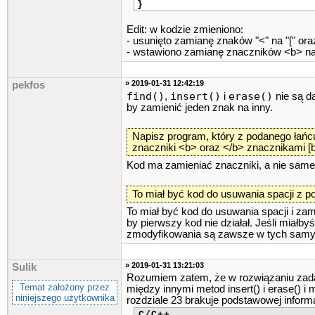
}
Edit: w kodzie zmieniono:
- usunięto zamianę znaków "<" na "[" oraz 
- wstawiono zamianę znaczników <b> n
» 2019-01-31 12:42:19
pekfos
find()
insert()
erase()
,
i
nie są 
by zamienić jeden znak na inny.
Napisz program, który z podanego łańc
znaczniki <b> oraz </b> znacznikami [b]
Kod ma zamieniać znaczniki, a nie same
To miał być kod do usuwania spacji z po
To miał być kod do usuwania spacji i zam
by pierwszy kod nie działał. Jeśli miałb
zmodyfikowania są zawsze w tych samyc
» 2019-01-31 13:21:03
Sulik
Rozumiem zatem, że w rozwiązaniu zada
Temat założony przez
między innymi metod insert() i erase() 
niniejszego użytkownika
rozdziale 23 brakuje podstawowej informa
C/C++