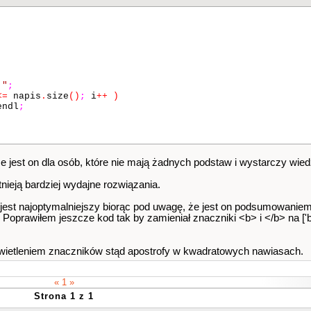
!"
;
<=
napis
.
size
()
;
i
++
)
ndl
;
że jest on dla osób, które nie mają żadnych podstaw i wystarczy wi
tnieją bardziej wydajne rozwiązania.
jest najoptymalniejszy biorąc pod uwagę, że jest on podsumowaniem 
Poprawiłem jeszcze kod tak by zamieniał znaczniki <b> i </b> na ['b'] 
yświetleniem znaczników stąd apostrofy w kwadratowych nawiasach.
« 1 »
Strona 1 z 1