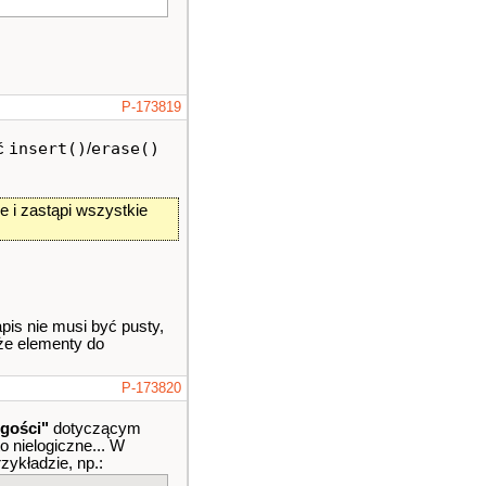
P-173819
insert()
erase()
ać
/
 i zastąpi wszystkie
pis nie musi być pusty,
 że elementy do
P-173820
ugości"
dotyczącym
to nielogiczne... W
zykładzie, np.: