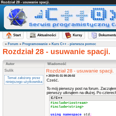
Rozdział 28 - usuwanie spacji.
Start
Aktualności
Kursy
Dokumenta
»
Forum
»
Programowanie
»
Kurs C++ - pierwsza pomoc
Rozdział 28 - usuwanie spacji.
Autor
Wiadomość
Rozdział 28 - usuwanie spacji.
Sulik
» 2019-01-31 00:26:02
Temat założony przez
Cześć.
niniejszego użytkownika
To mój pierwszy post na forum. Zacząłe
pierwszy utknąłem na dłużej. Po czterec
C/C++
#include<iostream>
#include<string>
using
namespace
std
;