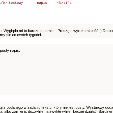
st </b> testowy napis <b>:)"
;
. Wygląda mi to bardzo topornie... Proszę o wyrozumiałość ;) Dop
y się od dwóch tygodni.
pusty napis.
ji z podanego w zadaniu tekstu, który nie jest pusty. Wystarczy do
'a, albo zamienić do...while na zwykłe while i będzie działać. Bardzie