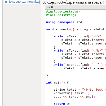
niniejszego użytkownika
do części dotyczącej usuwania spacji. T
C/C++
#include<iostream>
#include<string>
using
namespace
std
;
void
konwertuj
(
string
&
sTeks
while
(
sTekst
.
find
(
"<b>"
)
sTekst
=
sTekst
.
insert
(
sTekst
=
sTekst
.
erase
(
s
}
while
(
sTekst
.
find
(
"</b>"
sTekst
=
sTekst
.
insert
(
sTekst
=
sTekst
.
erase
(
s
}
while
(
sTekst
.
find
(
" "
)
sTekst
=
sTekst
.
erase
(
}
int
main
()
{
string tekst
=
"<b>to je
konwertuj
(
tekst
)
;
cout
<<
tekst
<<
endl
;
return
0
;