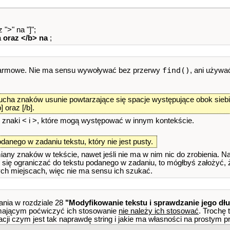
">" na "]";
a
oraz </b> na
;
find()
darmowe. Nie ma sensu wywoływać bez przerwy
, ani używ
ucha znaków usunie powtarzające się spacje występujące obok siebie
 oraz [/b].
 znaki < i >, które mogą występować w innym kontekście.
danego w zadaniu tekstu, który nie jest pusty.
iany znaków w tekście, nawet jeśli nie ma w nim nic do zrobienia. Na
yś się ograniczać do tekstu podanego w zadaniu, to mógłbyś założyć,
h miejscach, więc nie ma sensu ich szukać.
nia w rozdziale 28
"Modyfikowanie tekstu i sprawdzanie jego dł
i mającym poćwiczyć ich stosowanie
nie należy ich stosować
. Trochę 
cji czym jest tak naprawdę string i jakie ma własności na prostym pr