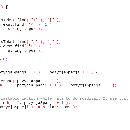
t
)
{
sTekst
.
find
(
"<"
)
,
"["
)
;
Tekst
.
find
(
"<"
)
,
1
)
;
!=
string
::
npos
)
;
sTekst
.
find
(
">"
)
,
"]"
)
;
Tekst
.
find
(
">"
)
,
1
)
;
!=
string
::
npos
)
;
=
0
;
zycjaSpacji
+
1
)
==
pozycjaSpacji
+
1
)
{
.
erase
(
pozycjaSpacji
,
1
)
;
d
(
" "
,
pozycjaSpacji
+
1
)
==
pozycjaSpacji
+
1
)
;
 zastąpić zwykłym while, ale to do rozdziału 28 nie było
find
(
" "
,
pozycjaSpacji
+
1
)
;
ozycjaSpacji
)
!=
string
::
npos
)
;