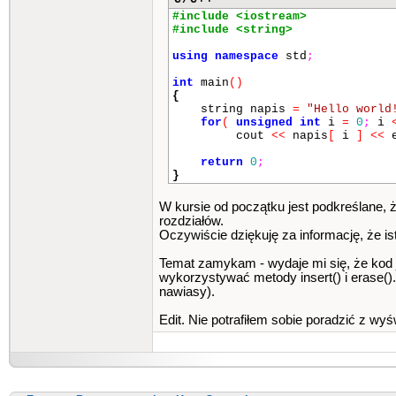
#include <iostream>
#include <string>
using
namespace
std
;
int
main
()
{
string napis
=
"Hello world
for
(
unsigned
int
i
=
0
;
i
cout
<<
napis
[
i
]
<<
e
return
0
;
}
W kursie od początku jest podkreślane, 
rozdziałów.
Oczywiście dziękuję za informację, że is
Temat zamykam - wydaje mi się, że kod 
wykorzystywać metody insert() i erase(). 
nawiasy).
Edit. Nie potrafiłem sobie poradzić z w