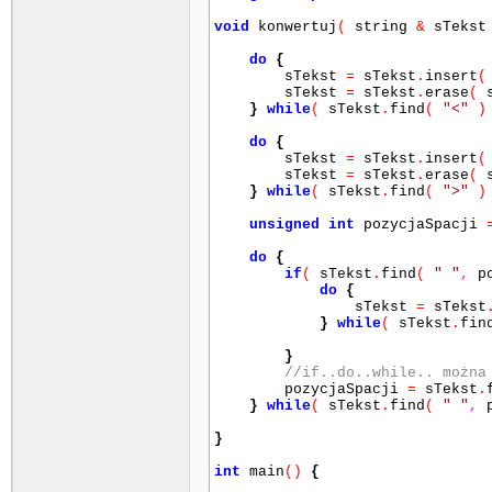
void
konwertuj
(
string
&
sTeks
do
{
sTekst
=
sTekst
.
insert
(
sTekst
=
sTekst
.
erase
(
s
}
while
(
sTekst
.
find
(
"<"
)
do
{
sTekst
=
sTekst
.
insert
(
sTekst
=
sTekst
.
erase
(
s
}
while
(
sTekst
.
find
(
">"
)
unsigned
int
pozycjaSpacji
do
{
if
(
sTekst
.
find
(
" "
,
po
do
{
sTekst
=
sTekst
}
while
(
sTekst
.
fin
}
//if..do..while.. można
pozycjaSpacji
=
sTekst
.
}
while
(
sTekst
.
find
(
" "
,
p
}
int
main
()
{