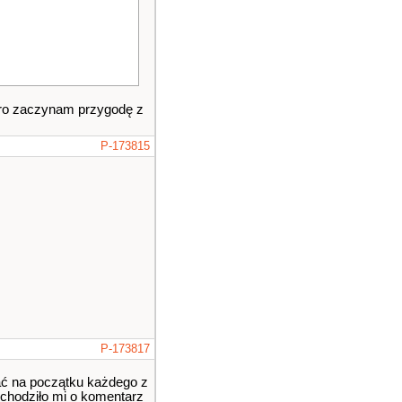
iero zaczynam przygodę z
P-173815
P-173817
dać na początku każdego z
j chodziło mi o komentarz