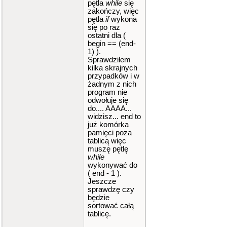
pętla
while
się
zakończy, więc
pętla
if
wykona
się po raz
ostatni dla (
begin == (end-
1) ).
Sprawdziłem
kilka skrajnych
przypadków i w
żadnym z nich
program nie
odwołuje się
do.... AAAA...
widzisz... end to
już komórka
pamięci poza
tablicą więc
muszę pętlę
while
wykonywać do
( end - 1 ).
Jeszcze
sprawdzę czy
będzie
sortować całą
tablicę.