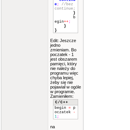
e
;
//bez
continue;
}
b
egin
++
;
}
}
Edit: Jeszcze
jedno
zmieniam. Bo
poczatek - 1
jest obszarem
pamięci, który
nie należy do
programu więc
chyba lepiej,
żeby się nie
pojawiał w ogóle
w programie.
Zamieniłem:
C/C++
begin
=
p
oczatek
-
1
;
na