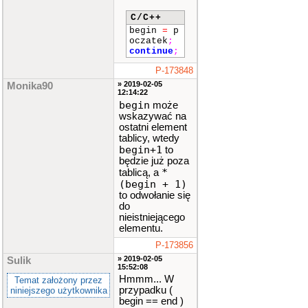
C/C++
begin
=
p
oczatek
;
continue
;
P-173848
» 2019-02-05
Monika90
12:14:22
begin
może
wskazywać na
ostatni element
tablicy, wtedy
begin+1
to
będzie już poza
*
tablicą, a
(begin + 1)
to odwołanie się
do
nieistniejącego
elementu.
P-173856
» 2019-02-05
Sulik
15:52:08
Hmmm... W
Temat założony przez
przypadku (
niniejszego użytkownika
begin == end )