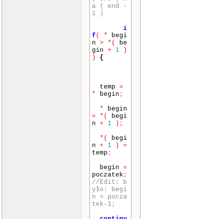
a ( end -
1 )
i
f
(
*
begi
n
>
*
(
be
gin
+
1
)
)
{
temp
=
*
begin
;
*
begin
=
*
(
begi
n
+
1
)
;
*
(
begi
n
+
1
)
=
temp
;
begin
=
poczatek
;
//Edit: b
yło: begi
n = pocza
tek-1;
continu