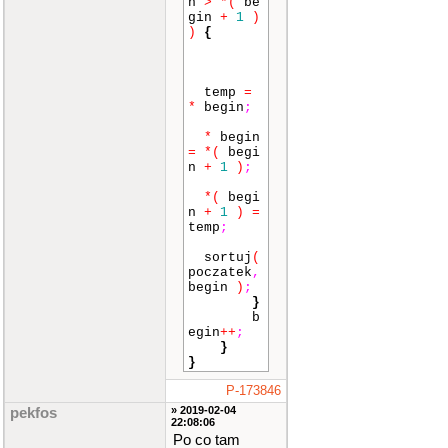
n
>
*
(
be
gin
+
1
)
)
{
temp
=
*
begin
;
*
begin
=
*
(
begi
n
+
1
)
;
*
(
begi
n
+
1
)
=
temp
;
sortuj
(
poczatek
,
begin
)
;
}
b
egin
++
;
}
}
P-173846
» 2019-02-04
pekfos
22:08:06
Po co tam