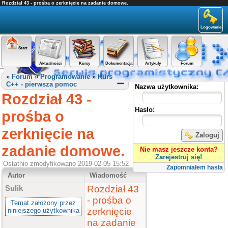
Rozdział 43 - prośba o zerknięcie na zadanie domowe.
Logowanie
Start
Aktualności
Kursy
Dokumentacja
Artykuły
Forum
Panel użytkownika
»
Forum
»
Programowanie
»
Kurs
C++ - pierwsza pomoc
Nazwa użytkownika:
Rozdział 43 -
Hasło:
prośba o
zerknięcie na
Zaloguj
zadanie domowe.
Nie masz jeszcze konta?
Zarejestruj się!
Ostatnio zmodyfikowano 2019-02-05 15:52
Zapomniałem hasła
Autor
Wiadomość
Rozdział 43
Sulik
- prośba o
Temat założony przez
zerknięcie
niniejszego użytkownika
na zadanie