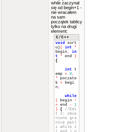
while zaczynał
się od begin+1 -
nie wracałem
na sam
początek tablicy
tylko na drugi
element:
C/C++
void
sort
uj
(
int
*
begin
,
in
t
*
end
)
{
int
t
emp
=
0
,
*
poczate
k
=
begi
n
;
while
(
begin
!
=
end
-
1
)
{
//Edi
t 2: zmie
niono gra
nicę pętl
i while z
( end ) n