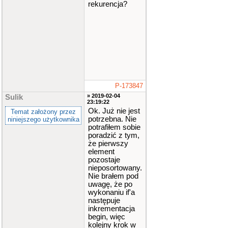
rekurencja?
P-173847
» 2019-02-04
Sulik
23:19:22
Ok. Już nie jest
Temat założony przez
potrzebna. Nie
niniejszego użytkownika
potrafiłem sobie
poradzić z tym,
że pierwszy
element
pozostaje
nieposortowany.
Nie brałem pod
uwagę, że po
wykonaniu if'a
następuje
inkrementacja
begin, więc
kolejny krok w