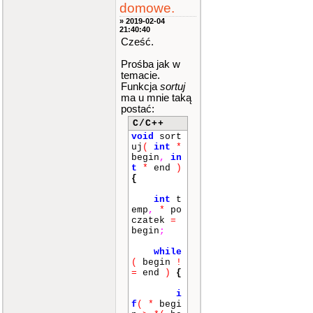
domowe.
» 2019-02-04
21:40:40
Cześć.
Prośba jak w
temacie.
Funkcja
sortuj
ma u mnie taką
postać:
C/C++
void
sort
uj
(
int
*
begin
,
in
t
*
end
)
{
int
t
emp
,
*
po
czatek
=
begin
;
while
(
begin
!
=
end
)
{
i
f
(
*
begi