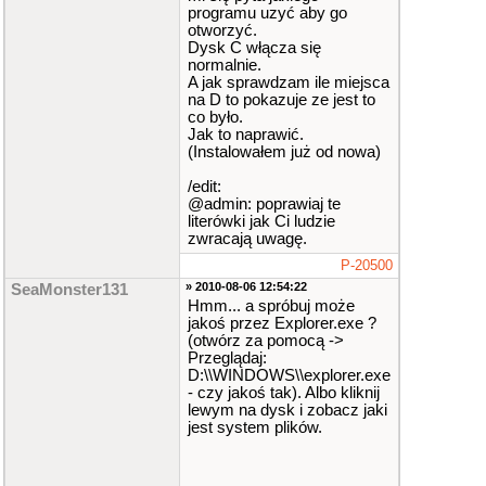
programu uzyć aby go
otworzyć.
Dysk C włącza się
normalnie.
A jak sprawdzam ile miejsca
na D to pokazuje ze jest to
co było.
Jak to naprawić.
(Instalowałem już od nowa)
/edit:
@admin: poprawiaj te
literówki jak Ci ludzie
zwracają uwagę.
P-20500
» 2010-08-06 12:54:22
SeaMonster131
Hmm... a spróbuj może
jakoś przez Explorer.exe ?
(otwórz za pomocą ->
Przeglądaj:
D:\\WINDOWS\\explorer.exe
- czy jakoś tak). Albo kliknij
lewym na dysk i zobacz jaki
jest system plików.