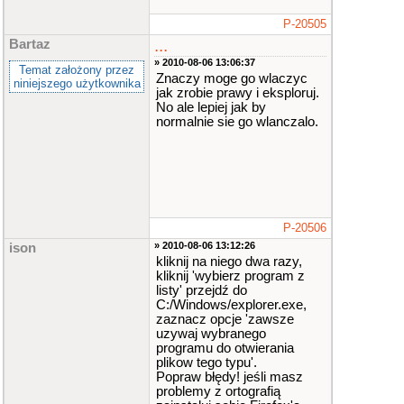
P-20505
...
Bartaz
» 2010-08-06 13:06:37
Temat założony przez
Znaczy moge go wlaczyc
niniejszego użytkownika
jak zrobie prawy i eksploruj.
No ale lepiej jak by
normalnie sie go wlanczalo.
P-20506
» 2010-08-06 13:12:26
ison
kliknij na niego dwa razy,
kliknij 'wybierz program z
listy' przejdź do
C:/Windows/explorer.exe,
zaznacz opcje 'zawsze
uzywaj wybranego
programu do otwierania
plikow tego typu'.
Popraw błędy! jeśli masz
problemy z ortografią