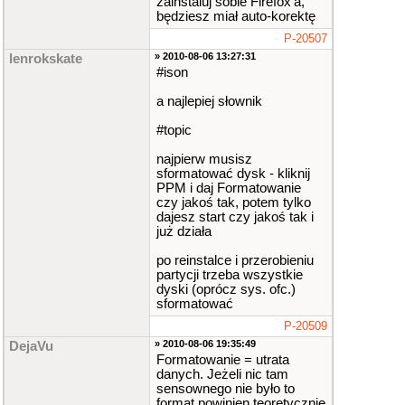
zainstaluj sobie Firefox'a,
będziesz miał auto-korektę
P-20507
» 2010-08-06 13:27:31
lenrokskate
#ison
a najlepiej słownik
#topic
najpierw musisz
sformatować dysk - kliknij
PPM i daj Formatowanie
czy jakoś tak, potem tylko
dajesz start czy jakoś tak i
już działa
po reinstalce i przerobieniu
partycji trzeba wszystkie
dyski (oprócz sys. ofc.)
sformatować
P-20509
» 2010-08-06 19:35:49
DejaVu
Formatowanie = utrata
danych. Jeżeli nic tam
sensownego nie było to
format powinien teoretycznie