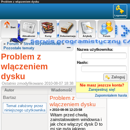
Problem z wlączeniem dysku
Logowanie
Start
Aktualności
Kursy
Dokumentacja
Artykuły
Forum
Panel użytkownika
»
Forum
»
Strefa użytkowników
»
Pozostałe tematy
Nazwa użytkownika:
Problem z
Hasło:
wlączeniem
dysku
Zaloguj
Ostatnio zmodyfikowano 2010-08-07 18:38
Nie masz jeszcze konta?
Zarejestruj się!
Autor
Wiadomość
Zapomniałem hasła
Problem z
Bartaz
wlączeniem dysku
Temat założony przez
niniejszego użytkownika
» 2010-08-06 12:23:58
Witam przed chwilą
zainstalowalem windowsa i
jak chce wlączyć dysk D to
mi się pyta jakiego