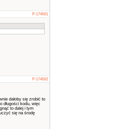
P-174501
P-174502
nie dałoby się zrobić to
do długości kodu, więc
nąć to dalej i tym
uczyć się na środę