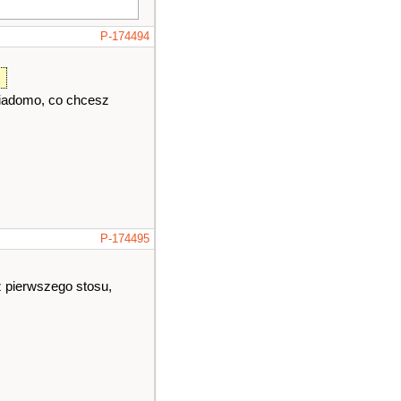
P-174494
wiadomo, co chcesz
P-174495
 z pierwszego stosu,