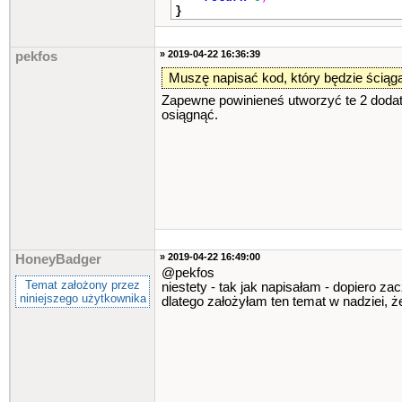
}
» 2019-04-22 16:36:39
pekfos
Muszę napisać kod, który będzie ściąga
Zapewne powinieneś utworzyć te 2 dodatk
osiągnąć.
» 2019-04-22 16:49:00
HoneyBadger
@pekfos
Temat założony przez
niestety - tak jak napisałam - dopiero z
niniejszego użytkownika
dlatego założyłam ten temat w nadziei, że