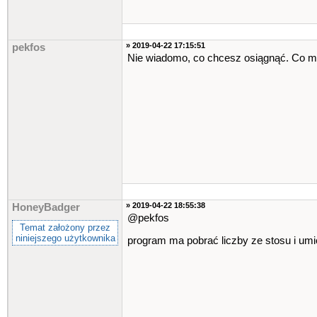
» 2019-04-22 17:15:51
pekfos
Nie wiadomo, co chcesz osiągnąć. Co m
» 2019-04-22 18:55:38
HoneyBadger
@pekfos
Temat założony przez
niniejszego użytkownika
program ma pobrać liczby ze stosu i um