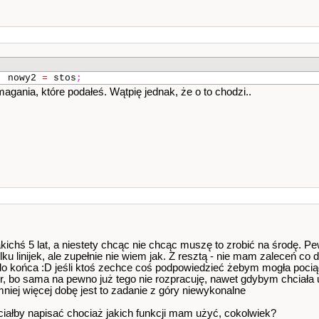
,
nowy2
=
stos
;
gania, które podałeś. Wątpię jednak, że o to chodzi..
kichś 5 lat, a niestety chcąc nie chcąc muszę to zrobić na środę. Pew
lku linijek, ale zupełnie nie wiem jak. Z resztą - nie mam zaleceń co 
do końca :D jeśli ktoś zechce coś podpowiedzieć żebym mogła pociąg
, bo sama na pewno już tego nie rozpracuję, nawet gdybym chciała 
niej więcej dobę jest to zadanie z góry niewykonalne
hciałby napisać chociaż jakich funkcji mam użyć, cokolwiek?