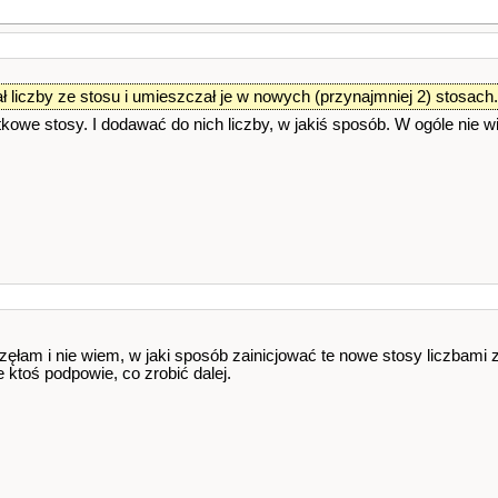
ł liczby ze stosu i umieszczał je w nowych (przynajmniej 2) stosach.
owe stosy. I dodawać do nich liczby, w jakiś sposób. W ogóle nie 
aczęłam i nie wiem, w jaki sposób zainicjować te nowe stosy liczbami
 ktoś podpowie, co zrobić dalej.