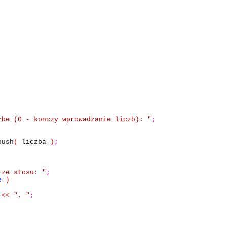
zbe (0 - konczy wprowadzanie liczb): "
;
push
(
liczba
)
;
 ze stosu: "
;
e
)
<<
", "
;