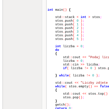
int
main
()
{
std
::
stack
<
int
>
stos
;
stos
.
push
(
0
)
;
stos
.
push
(
1
)
;
stos
.
push
(
2
)
;
stos
.
push
(
3
)
;
stos
.
push
(
4
)
;
stos
.
push
(
5
)
;
int
liczba
=
0
;
do
{
std
::
cout
<<
"Podaj lic
liczba
=
0
;
std
::
cin
>>
liczba
;
if
(
liczba
!=
0
)
stos
.
}
while
(
liczba
!=
0
)
;
std
::
cout
<<
"Liczby zdjete
while
(
stos
.
empty
()
==
fals
{
std
::
cout
<<
stos
.
top
()
stos
.
pop
()
;
}
getch
()
;
return
0
;