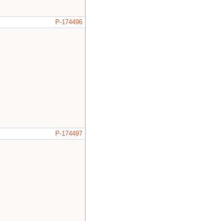
P-174496
P-174497