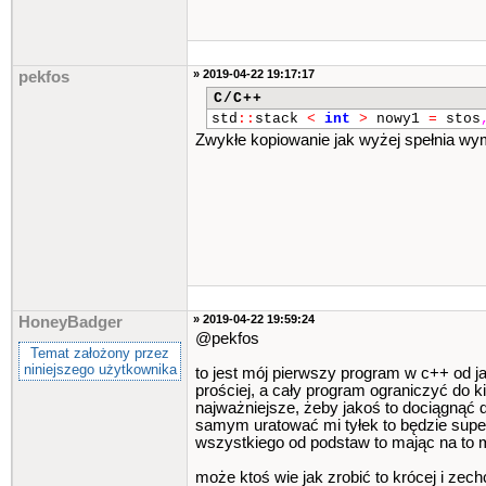
» 2019-04-22 19:17:17
pekfos
C/C++
std
::
stack
<
int
>
nowy1
=
stos
Zwykłe kopiowanie jak wyżej spełnia wyma
» 2019-04-22 19:59:24
HoneyBadger
@pekfos
Temat założony przez
niniejszego użytkownika
to jest mój pierwszy program w c++ od ja
prościej, a cały program ograniczyć do ki
najważniejsze, żeby jakoś to dociągnąć 
samym uratować mi tyłek to będzie super
wszystkiego od podstaw to mając na to m
może ktoś wie jak zrobić to krócej i zec