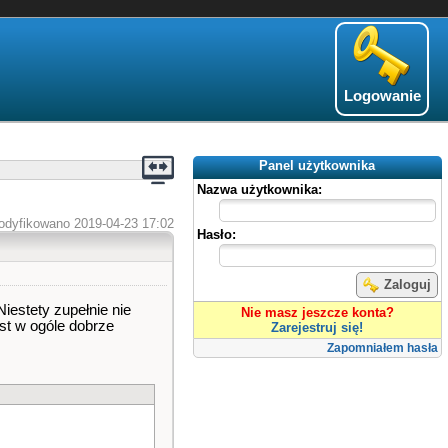
Logowanie
Panel użytkownika
Nazwa użytkownika:
odyfikowano 2019-04-23 17:02
Hasło:
Zaloguj
iestety zupełnie nie
Nie masz jeszcze konta?
st w ogóle dobrze
Zarejestruj się!
Zapomniałem hasła