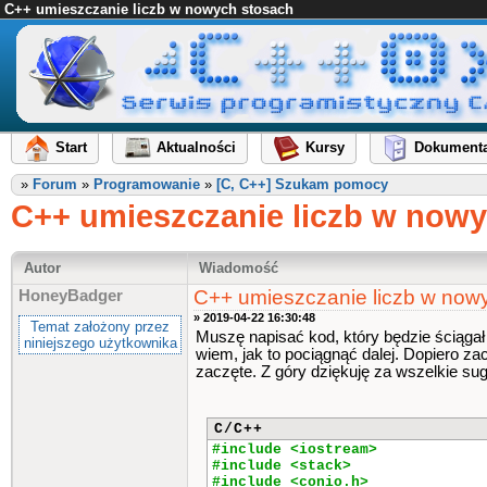
C++ umieszczanie liczb w nowych stosach
Start
Aktualności
Kursy
Dokumenta
»
Forum
»
Programowanie
»
[C, C++] Szukam pomocy
C++ umieszczanie liczb w now
Autor
Wiadomość
C++ umieszczanie liczb w now
HoneyBadger
» 2019-04-22 16:30:48
Temat założony przez
Muszę napisać kod, który będzie ściągał 
niniejszego użytkownika
wiem, jak to pociągnąć dalej. Dopiero z
zaczęte. Z góry dziękuję za wszelkie sug
C/C++
#include <iostream>
#include <stack>
#include <conio.h>