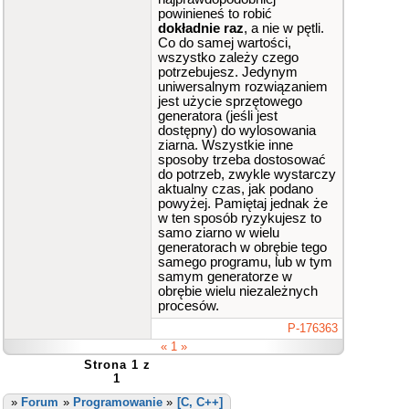
l
;
powinieneś to robić
}
dokładnie raz
}
, a nie w pętli.
Co do samej wartości,
wszystko zależy czego
potrzebujesz. Jedynym
uniwersalnym rozwiązaniem
jest użycie sprzętowego
generatora (jeśli jest
dostępny) do wylosowania
ziarna. Wszystkie inne
sposoby trzeba dostosować
do potrzeb, zwykle wystarczy
aktualny czas, jak podano
powyżej. Pamiętaj jednak że
w ten sposób ryzykujesz to
samo ziarno w wielu
generatorach w obrębie tego
samego programu, lub w tym
samym generatorze w
obrębie wielu niezależnych
procesów.
P-176363
« 1 »
Strona 1 z
1
»
Forum
»
Programowanie
»
[C, C++]