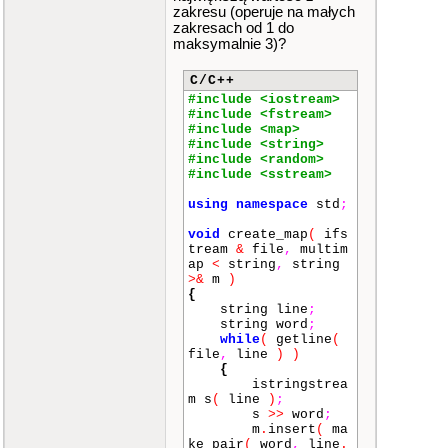
zakresu (operuje na małych
zakresach od 1 do
maksymalnie 3)?
C/C++
#include <iostream>
#include <fstream>
#include <map>
#include <string>
#include <random>
#include <sstream>
using
namespace
std
;
void
create_map
(
ifs
tream
&
file
,
multim
ap
<
string
,
string
>&
m
)
{
string line
;
string word
;
while
(
getline
(
file
,
line
)
)
{
istringstrea
m s
(
line
)
;
s
>>
word
;
m
.
insert
(
ma
ke_pair
(
word
,
line
.