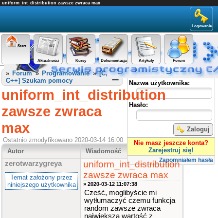
uniform_int_distribution zawsze zwraca max
Logowanie
Start
Aktualności
Kursy
Dokumentacja
Artykuły
Forum
Panel użytkownika
»
Forum
»
Programowanie
»
[C,
C++] Szukam pomocy
Nazwa użytkownika:
uniform_int_distribution
Hasło:
zawsze zwraca
max
Zaloguj
Ostatnio zmodyfikowano 2020-03-14 16:00
Nie masz jeszcze konta?
Zarejestruj się!
Autor
Wiadomość
Zapomniałem hasła
uniform_int_distribution
zerotwarzygreya
zawsze zwraca max
Temat założony przez
niniejszego użytkownika
» 2020-03-12 11:07:38
Cześć, moglibyście mi
wytłumaczyć czemu funkcja
random zawsze zwraca
największą wartość z