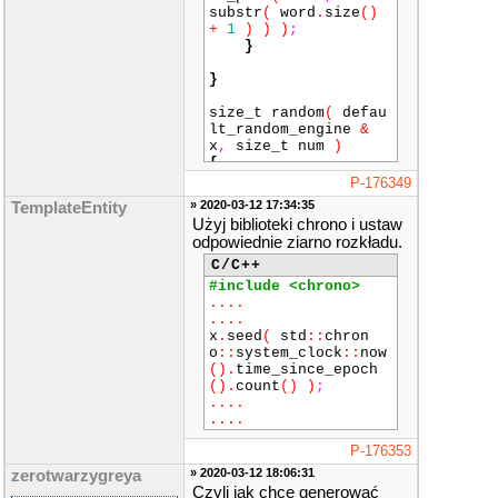
substr
(
word
.
size
()
+
1
)
)
)
;
}
}
size_t random
(
defau
lt_random_engine
&
x
,
size_t num
)
{
uniform_int_dist
P-176349
ribution
<
unsigned
» 2020-03-12 17:34:35
TemplateEntity
>
z
(
1
,
num
)
;
Użyj biblioteki chrono i ustaw
return
z
(
x
)
;
odpowiednie ziarno rozkładu.
}
C/C++
int
main
()
#include <chrono>
{
....
ifstream rules
(
....
"Text.txt"
)
;
x
.
seed
(
std
::
chron
ifstream work
(
o
::
system_clock
::
now
"Work.txt"
)
;
()
.
time_since_epoch
multimap
<
strin
()
.
count
()
)
;
g
,
string
>
w_trans
;
....
create_map
(
rule
....
s
,
w_trans
)
;
string calls
;
P-176353
default_random_e
» 2020-03-12 18:06:31
zerotwarzygreya
ngine x
;
Czyli jak chce generować
while
(
getline
(