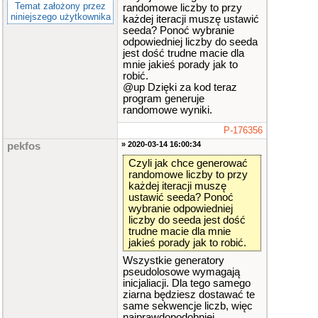
Temat założony przez
randomowe liczby to przy
work
,
calls
)
)
niniejszego użytkownika
każdej iteracji muszę ustawić
{
seeda? Ponoć wybranie
string word
;
odpowiedniej liczby do seeda
istringstrea
m s
(
calls
)
;
jest dość trudne macie dla
while
(
s
>>
mnie jakieś porady jak to
word
)
robić.
{
@up Dzięki za kod teraz
auto
it
program generuje
=
w_trans
.
find
(
word
randomowe wyniki.
)
;
if
(
it
=
P-176356
=
w_trans
.
end
()
)
» 2020-03-14 16:00:34
pekfos
{
cout
Czyli jak chce generować
<<
word
<<
" "
;
randomowe liczby to przy
cont
każdej iteracji muszę
inue
;
ustawić seeda? Ponoć
}
wybranie odpowiedniej
for
(
siz
liczby do seeda jest dość
e_t i
=
random
(
x
,
w
trudne macie dla mnie
_trans
.
count
(
word
)
jakieś porady jak to robić.
)
;
i
!=
1
;
--
i
,
++
it
)
;
Wszystkie generatory
pseudolosowe wymagają
cout
<<
inicjaliacji. Dla tego samego
it
->
second
<<
" "
;
ziarna będziesz dostawać te
}
same sekwencje liczb, więc
cout
<<
end
najprawdopodobniej