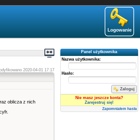
Logowanie
Panel użytkownika
Nazwa użytkownika:
odyfikowano 2020-04-01 17:17
Hasło:
Zaloguj
Nie masz jeszcze konta?
az oblicza z nich
Zarejestruj się!
Zapomniałem hasła
yfr.