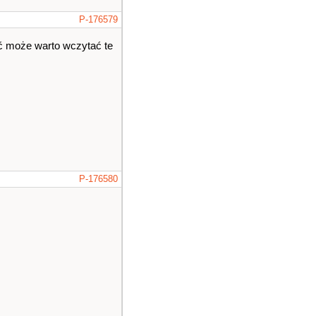
P-176579
yć może warto wczytać te
P-176580