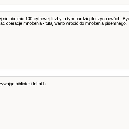
 nie obejmie 100-cyfrowej liczby, a tym bardziej iloczynu dwóch. B
sać operację mnożenia - tutaj warto wrócić do mnożenia pisemnego.
wając biblioteki InfInt.h