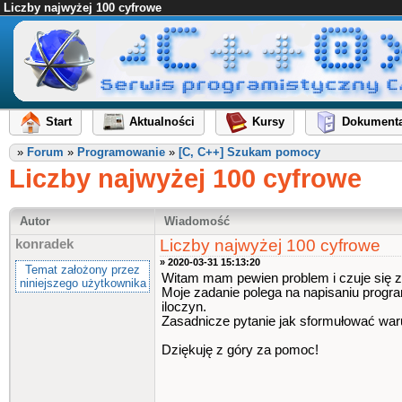
Liczby najwyżej 100 cyfrowe
Start
Aktualności
Kursy
Dokumenta
»
Forum
»
Programowanie
»
[C, C++] Szukam pomocy
Liczby najwyżej 100 cyfrowe
Autor
Wiadomość
Liczby najwyżej 100 cyfrowe
konradek
» 2020-03-31 15:13:20
Temat założony przez
Witam mam pewien problem i czuje się z 
niniejszego użytkownika
Moje zadanie polega na napisaniu progra
iloczyn.
Zasadnicze pytanie jak sformułować waru
Dziękuję z góry za pomoc!