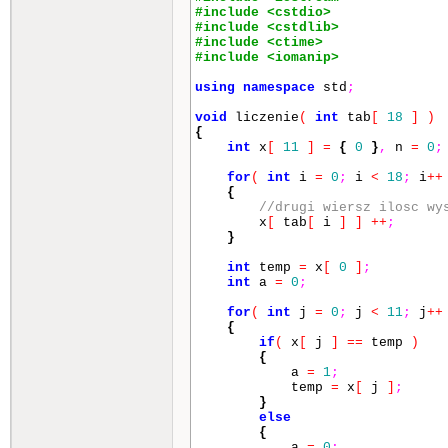
#include <cstdio>
#include <cstdlib>
#include <ctime>
#include <iomanip>
using
namespace
std
;
void
liczenie
(
int
tab
[
18
]
)
{
int
x
[
11
]
=
{
0
}
,
n
=
0
;
for
(
int
i
=
0
;
i
<
18
;
i
++
{
//drugi wiersz ilosc wy
x
[
tab
[
i
]
]
++
;
}
int
temp
=
x
[
0
]
;
int
a
=
0
;
for
(
int
j
=
0
;
j
<
11
;
j
++
{
if
(
x
[
j
]
==
temp
)
{
a
=
1
;
temp
=
x
[
j
]
;
}
else
{
a
=
0
;