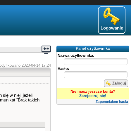
Logowanie
Panel użytkownika
Nazwa użytkownika:
odyfikowano 2020-04-14 17:24
Hasło:
Zaloguj
Nie masz jeszcze konta?
ię w niej, jeżeli
Zarejestruj się!
komunikat "Brak takich
Zapomniałem hasła