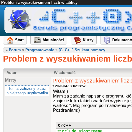
Problem z wyszukiwaniem liczb w tablicy
Start
Aktualności
Kursy
Dokumenta
»
Forum
»
Programowanie
»
[C, C++] Szukam pomocy
Problem z wyszukiwaniem liczb
Autor
Wiadomość
Problem z wyszukiwaniem liczb 
Mrrty
» 2020-04-13 16:13:52
Temat założony przez
Witam:)
niniejszego użytkownika
Mam za zadanie napisanie programu który 
znajdzie kilka takich wartości wypisze je
wartości". Mój program po znalezieniu jed
Pozdrawiam:)
C/C++
#include <iostream>