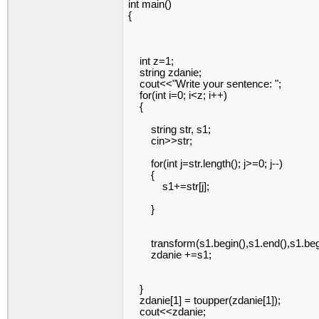
int main()
{
int z=1;
string zdanie;
cout<<"Write your sentence: ";
for(int i=0; i<z; i++)
{
string str, s1;
cin>>str;
for(int j=str.length(); j>=0; j--)
{
s1+=str[j];
}
transform(s1.begin(),s1.end(),s1.begin(
zdanie +=s1;
}
zdanie[1] = toupper(zdanie[1]);
cout<<zdanie;