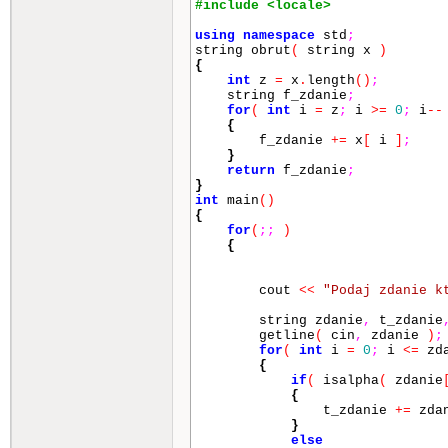
#include <locale>
using
namespace
std
;
string obrut
(
string x
)
{
int
z
=
x
.
length
()
;
string f_zdanie
;
for
(
int
i
=
z
;
i
>=
0
;
i
--
{
f_zdanie
+=
x
[
i
]
;
}
return
f_zdanie
;
}
int
main
()
{
for
(
;
;
)
{
cout
<<
"Podaj zdanie k
string zdanie
,
t_zdanie
getline
(
cin
,
zdanie
)
;
for
(
int
i
=
0
;
i
<=
zda
{
if
(
isalpha
(
zdanie
{
t_zdanie
+=
zda
}
else