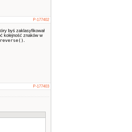
P-177402
tóry byś zaklasyfikował
róć kolejność znaków w
reverse()
.
P-177403