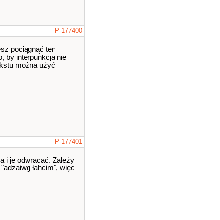
P-177400
cesz pociągnąć ten
, by interpunkcja nie
 tekstu można użyć
P-177401
a i je odwracać. Zależy
> "adzaiwg łahcim", więc