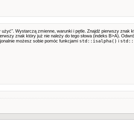
y użyć". Wystarczą zmienne, warunki i pętle. Znajdź pierwszy znak k
ierwszy znak który już nie należy do tego słowa (indeks B>A). Odw
std::isalpha()
std::
pcjonalnie możesz sobie pomóc funkcjami
i