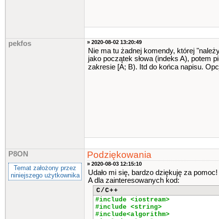
» 2020-08-02 13:20:49
pekfos
Nie ma tu żadnej komendy, której "należ
jako początek słowa (indeks A), potem p
zakresie [A; B). Itd do końca napisu. O
Podziękowania
P8ON
» 2020-08-03 12:15:10
Temat założony przez
Udało mi się, bardzo dziękuję za pomoc!
niniejszego użytkownika
A dla zainteresowanych kod:
C/C++
#include <iostream>
#include <string>
#include<algorithm>