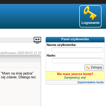
Logowanie
Panel użytkownika
Nazwa użytkownika:
odyfikowano 2020-08-03 12:15
Hasło:
Zaloguj
 "Mam na imię jadzia"
Nie masz jeszcze konta?
się zdanie. Dlatego też
Zarejestruj się!
Zapomniałem hasła