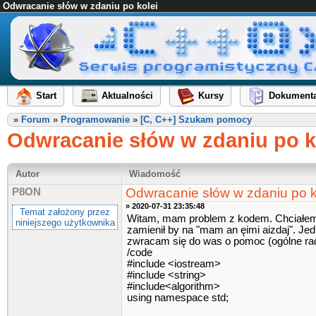
Odwracanie słów w zdaniu po kolei
Start
Aktualności
Kursy
Dokumenta
»
Forum
»
Programowanie
»
[C, C++] Szukam pomocy
Odwracanie słów w zdaniu po k
Autor
Wiadomość
Odwracanie słów w zdaniu po k
P8ON
» 2020-07-31 23:35:48
Temat założony przez
Witam, mam problem z kodem. Chciałem s
niniejszego użytkownika
zamienił by na "mam an ęimi aizdaj". Jed
zwracam się do was o pomoc (ogólne rad
/code
#include <iostream>
#include <string>
#include<algorithm>
using namespace std;