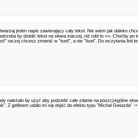
zetwarzaj jeden napis zawierający cały tekst. Nie wiem jak daleko ch
>>
trzeba by dzielić tekst na słowa inaczej, niż robi to
. Choćby po to
t!" raczej chcesz zmienić w "tset!", a nie "!tset". Do wczytania linii
y należało by użyć aby podzielić całe zdanie na poszczególne słow
ok". Z getlinem udało mi się dojść do efektu typu "Michał Gwiazda" -