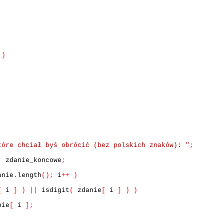
)
tóre chciał byś obrócić (bez polskich znaków): "
;
,
zdanie_koncowe
;
nie
.
length
()
;
i
++
)
[
i
]
)
||
isdigit
(
zdanie
[
i
]
)
)
nie
[
i
]
;