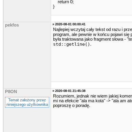
return 0;
}
» 2020-08-01 00:00:41
pekfos
Najlepiej wczytaj cały tekst od razu i pr
program, ale pewnie w końcu pojawi się po
była traktowana jako fragment słowa - "tes
std::getline()
.
» 2020-08-01 21:45:38
P8ON
Rozumiem, jednak nie wiem jakiej komend
Temat założony przez
mi na efekcie "ala ma kota" -> "ala am at
niniejszego użytkownika
poproszę o poradę.