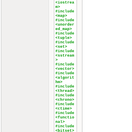
<iostrea
m>
#include
<map>
#include
<unorder
ed_map>
#include
<tuple>
#include
<set>
#include
<sstream
>
#include
<vector>
#include
<algorit
hm>
#include
<thread>
#include
<chrono>
#include
<ctime>
#include
<functio
nal>
#include
<bitset>