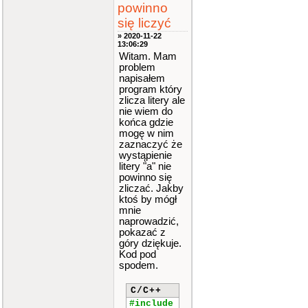
powinno
się liczyć
» 2020-11-22
13:06:29
Witam. Mam
problem
napisałem
program który
zlicza litery ale
nie wiem do
końca gdzie
mogę w nim
zaznaczyć że
wystąpienie
litery "a" nie
powinno się
zliczać. Jakby
ktoś by mógł
mnie
naprowadzić,
pokazać z
góry dziękuje.
Kod pod
spodem.
C/C++
#include