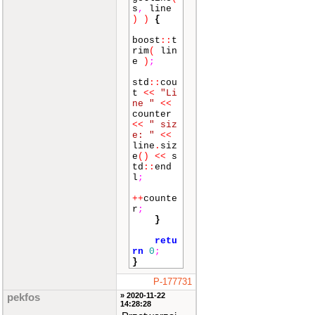
s
,
line
)
)
{
boost
::
t
rim
(
lin
e
)
;
std
::
cou
t
<<
"Li
ne "
<<
counter
<<
" siz
e: "
<<
line
.
siz
e
()
<<
s
td
::
end
l
;
++
counte
r
;
}
retu
rn
0
;
}
P-177731
» 2020-11-22
pekfos
14:28:28