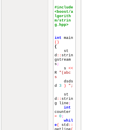
#include
<boost/a
lgorith
m/strin
g.hpp>
int
main
()
{
st
d
::
strin
gstream
s
;
s
<<
R
"(abc
s
dsds
d
3
)
";
st
d
::
strin
g line
;
int
counter
=
0
;
whil
e
(
std
::
getline
(