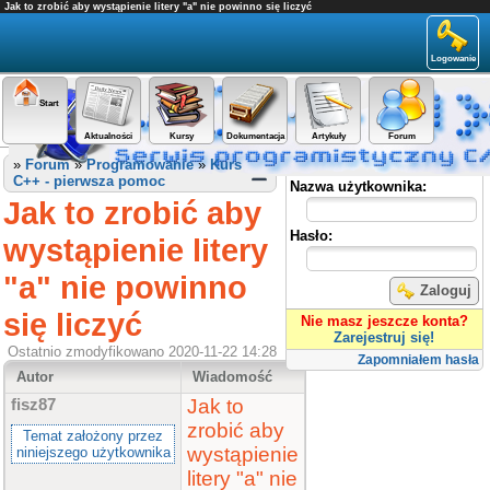
Jak to zrobić aby wystąpienie litery "a" nie powinno się liczyć
Logowanie
Start
Aktualności
Kursy
Dokumentacja
Artykuły
Forum
Panel użytkownika
»
Forum
»
Programowanie
»
Kurs
C++ - pierwsza pomoc
Nazwa użytkownika:
Jak to zrobić aby
Hasło:
wystąpienie litery
"a" nie powinno
Zaloguj
się liczyć
Nie masz jeszcze konta?
Zarejestruj się!
Ostatnio zmodyfikowano 2020-11-22 14:28
Zapomniałem hasła
Autor
Wiadomość
Jak to
fisz87
zrobić aby
Temat założony przez
wystąpienie
niniejszego użytkownika
litery "a" nie