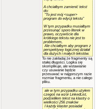
A chciałbym zamienić tekst
do:
"To jest mój <super>
program do edycji tekstu"
W tym przypadku musiałbym
przesunąć sporo literek w
prawo, oczywiście dla
krótkiego tekstu nie jest to
problemem,
Ale chciałbym aby program z
perspektywy logicznej działał
dla dużych i małych tekstów.
To nie zakładaj że fragmenty są
stałej długości. Logika się
skomplikuje, ale wstawianie
czy usuwanie będzie
przesuwać w najgorszym razie
rozmiar fragmentu, a nie całego
pliku.
ale w tym przypadku użyłem
czegoś na wzór LinkedList,
podzieliłem tekst na klastry o
wielkości 256 znaków
I każdy klaster posiadał