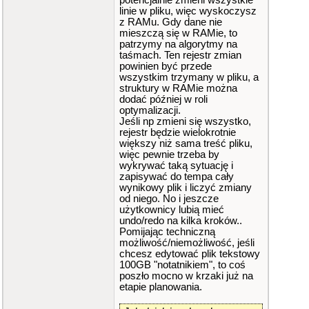
potencjalnie zmieni wszystkie
linie w pliku, więc wyskoczysz
z RAMu. Gdy dane nie
mieszczą się w RAMie, to
patrzymy na algorytmy na
taśmach. Ten rejestr zmian
powinien być przede
wszystkim trzymany w pliku, a
struktury w RAMie można
dodać później w roli
optymalizacji.
Jeśli np zmieni się wszystko,
rejestr będzie wielokrotnie
większy niż sama treść pliku,
więc pewnie trzeba by
wykrywać taką sytuację i
zapisywać do tempa cały
wynikowy plik i liczyć zmiany
od niego. No i jeszcze
użytkownicy lubią mieć
undo/redo na kilka kroków..
Pomijając techniczną
możliwość/niemożliwość, jeśli
chcesz edytować plik tekstowy
100GB "notatnikiem", to coś
poszło mocno w krzaki już na
etapie planowania.