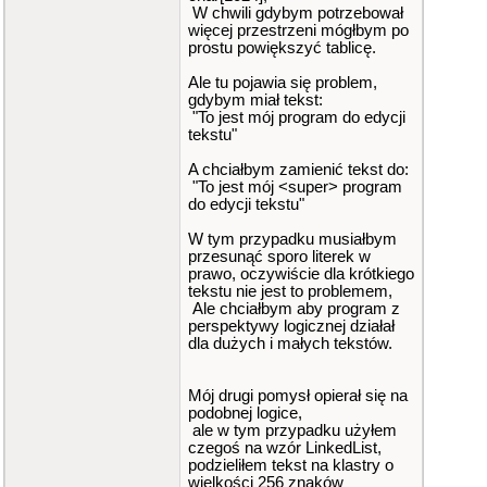
W chwili gdybym potrzebował
więcej przestrzeni mógłbym po
prostu powiększyć tablicę.
Ale tu pojawia się problem,
gdybym miał tekst:
"To jest mój program do edycji
tekstu"
A chciałbym zamienić tekst do:
"To jest mój <super> program
do edycji tekstu"
W tym przypadku musiałbym
przesunąć sporo literek w
prawo, oczywiście dla krótkiego
tekstu nie jest to problemem,
Ale chciałbym aby program z
perspektywy logicznej działał
dla dużych i małych tekstów.
Mój drugi pomysł opierał się na
podobnej logice,
ale w tym przypadku użyłem
czegoś na wzór LinkedList,
podzieliłem tekst na klastry o
wielkości 256 znaków