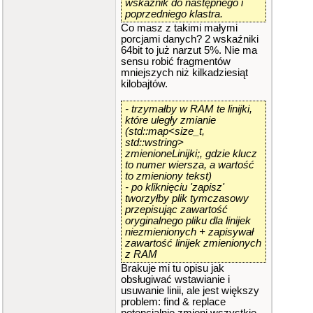
wskaźnik do następnego i
poprzedniego klastra.
Co masz z takimi małymi
porcjami danych? 2 wskaźniki
64bit to już narzut 5%. Nie ma
sensu robić fragmentów
mniejszych niż kilkadziesiąt
kilobajtów.
- trzymałby w RAM te linijki,
które uległy zmianie
(std::map<size_t,
std::wstring>
zmienioneLinijki;, gdzie klucz
to numer wiersza, a wartość
to zmieniony tekst)
- po kliknięciu 'zapisz'
tworzyłby plik tymczasowy
przepisując zawartość
oryginalnego pliku dla linijek
niezmienionych + zapisywał
zawartość linijek zmienionych
z RAM
Brakuje mi tu opisu jak
obsługiwać wstawianie i
usuwanie linii, ale jest większy
problem: find & replace