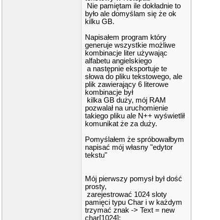
Nie pamiętam ile dokładnie to
było ale domyślam się że ok
kilku GB.
Napisałem program który
generuje wszystkie możliwe
kombinacje liter używając
alfabetu angielskiego
a następnie eksportuje te
słowa do pliku tekstowego, ale
plik zawierający 6 literowe
kombinacje był
kilka GB duży, mój RAM
pozwalał na uruchomienie
takiego pliku ale N++ wyświetlił
komunikat że za duży.
Pomyślałem że spróbowałbym
napisać mój własny "edytor
tekstu"
Mój pierwszy pomysł był dość
prosty,
zarejestrować 1024 sloty
pamięci typu Char i w każdym
trzymać znak -> Text = new
char[1024];