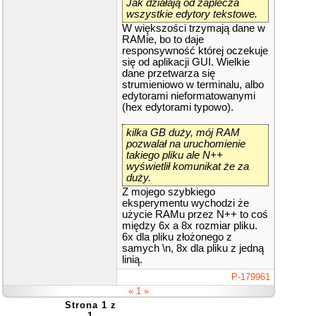
Jak działają od zaplecza
wszystkie edytory tekstowe.
W większości trzymają dane w
RAMie, bo to daje
responsywność której oczekuje
się od aplikacji GUI. Wielkie
dane przetwarza się
strumieniowo w terminalu, albo
edytorami nieformatowanymi
(hex edytorami typowo).
kilka GB duży, mój RAM
pozwalał na uruchomienie
takiego pliku ale N++
wyświetlił komunikat że za
duży.
Z mojego szybkiego
eksperymentu wychodzi że
użycie RAMu przez N++ to coś
między 6x a 8x rozmiar pliku.
6x dla pliku złożonego z
samych \n, 8x dla pliku z jedną
linią.
P-179961
« 1 »
Strona 1 z
1