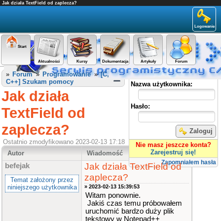
Jak działa TextField od zaplecza?
Logowanie
Start
Aktualności
Kursy
Dokumentacja
Artykuły
Forum
Panel użytkownika
»
Forum
»
Programowanie
»
[C,
C++] Szukam pomocy
Nazwa użytkownika:
Jak działa
Hasło:
TextField od
zaplecza?
Zaloguj
Ostatnio zmodyfikowano 2023-02-13 17:18
Nie masz jeszcze konta?
Zarejestruj się!
Autor
Wiadomość
Zapomniałem hasła
Jak działa TextField od
befejak
zaplecza?
Temat założony przez
niniejszego użytkownika
» 2023-02-13 15:39:53
Witam ponownie.
Jakiś czas temu próbowałem
uruchomić bardzo duży plik
tekstowy w Notepad++