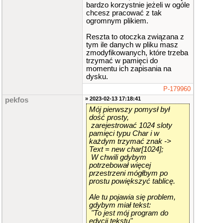
bardzo korzystnie jeżeli w ogóle
chcesz pracować z tak
ogromnym plikiem.
Reszta to otoczka związana z
tym ile danych w pliku masz
zmodyfikowanych, które trzeba
trzymać w pamięci do
momentu ich zapisania na
dysku.
P-179960
» 2023-02-13 17:18:41
pekfos
Mój pierwszy pomysł był
dość prosty,
zarejestrować 1024 sloty
pamięci typu Char i w
każdym trzymać znak ->
Text = new char[1024];
W chwili gdybym
potrzebował więcej
przestrzeni mógłbym po
prostu powiększyć tablicę.
Ale tu pojawia się problem,
gdybym miał tekst:
"To jest mój program do
edycji tekstu"