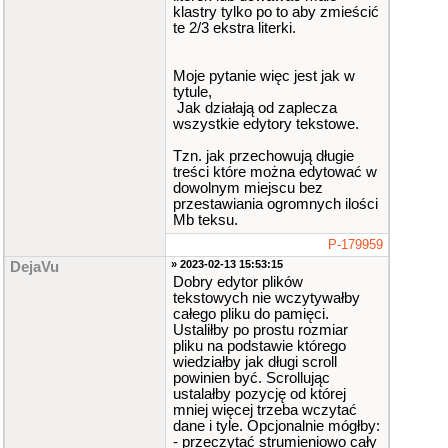
klastry tylko po to aby zmieścić
te 2/3 ekstra literki.
Moje pytanie więc jest jak w
tytule,
Jak działają od zaplecza
wszystkie edytory tekstowe.
Tzn. jak przechowują długie
treści które można edytować w
dowolnym miejscu bez
przestawiania ogromnych ilości
Mb teksu.
P-179959
» 2023-02-13 15:53:15
DejaVu
Dobry edytor plików
tekstowych nie wczytywałby
całego pliku do pamięci.
Ustaliłby po prostu rozmiar
pliku na podstawie którego
wiedziałby jak długi scroll
powinien być. Scrollując
ustalałby pozycję od której
mniej więcej trzeba wczytać
dane i tyle. Opcjonalnie mógłby:
- przeczytać strumieniowo cały