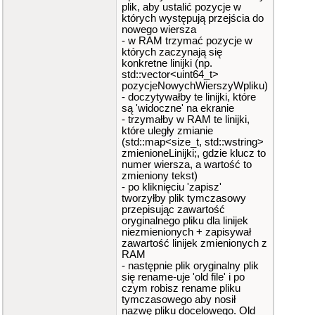
plik, aby ustalić pozycje w
których występują przejścia do
nowego wiersza
- w RAM trzymać pozycje w
których zaczynają się
konkretne linijki (np.
std::vector<uint64_t>
pozycjeNowychWierszyWpliku)
- doczytywałby te linijki, które
są 'widoczne' na ekranie
- trzymałby w RAM te linijki,
które uległy zmianie
(std::map<size_t, std::wstring>
zmienioneLinijki;, gdzie klucz to
numer wiersza, a wartość to
zmieniony tekst)
- po kliknięciu 'zapisz'
tworzyłby plik tymczasowy
przepisując zawartość
oryginalnego pliku dla linijek
niezmienionych + zapisywał
zawartość linijek zmienionych z
RAM
- następnie plik oryginalny plik
się rename-uje 'old file' i po
czym robisz rename pliku
tymczasowego aby nosił
nazwę pliku docelowego. Old