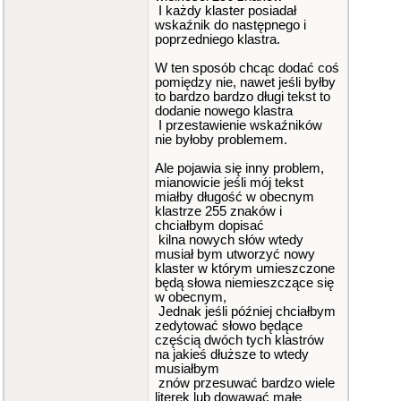
I każdy klaster posiadał
wskaźnik do następnego i
poprzedniego klastra.
W ten sposób chcąc dodać coś
pomiędzy nie, nawet jeśli byłby
to bardzo bardzo długi tekst to
dodanie nowego klastra
I przestawienie wskaźników
nie byłoby problemem.
Ale pojawia się inny problem,
mianowicie jeśli mój tekst
miałby długość w obecnym
klastrze 255 znaków i
chciałbym dopisać
kilna nowych słów wtedy
musiał bym utworzyć nowy
klaster w którym umieszczone
będą słowa niemieszczące się
w obecnym,
Jednak jeśli później chciałbym
zedytować słowo będące
częścią dwóch tych klastrów
na jakieś dłuższe to wtedy
musiałbym
znów przesuwać bardzo wiele
literek lub dowawać małe