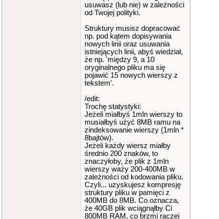
usuwasz (lub nie) w zależności
od Twojej polityki.
Struktury musisz dopracować
np. pod kątem dopisywania
nowych linii oraz usuwania
istniejących linii, abyś wiedział,
że np. 'między 9, a 10
oryginalnego pliku ma się
pojawić 15 nowych wierszy z
tekstem'.
/edit:
Trochę statystyki:
Jeżeli miałbyś 1mln wierszy to
musiałbyś użyć 8MB ramu na
zindeksowanie wierszy (1mln *
8bajtów).
Jeżeli każdy wiersz miałby
średnio 200 znaków, to
znaczyłoby, że plik z 1mln
wierszy waży 200-400MB w
zależności od kodowania pliku.
Czyli... uzyskujesz kompresję
struktury pliku w pamięci z
400MB do 8MB. Co oznacza,
że 40GB plik wciągnąłby Ci
800MB RAM, co brzmi raczej