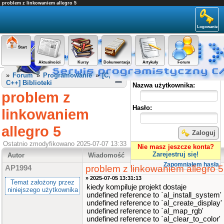
problem z linkowaniem allegro 5
Logowanie
Start
Aktualności
Kursy
Dokumentacja
Artykuły
Forum
Panel użytkownika
»
Forum
»
Programowanie
»
[C,
C++] Biblioteki
Nazwa użytkownika:
problem z
Hasło:
linkowaniem
allegro 5
Zaloguj
Ostatnio zmodyfikowano 2025-07-07 13:33
Nie masz jeszcze konta?
Zarejestruj się!
Autor
Wiadomość
Zapomniałem hasła
problem z linkowaniem allegro 5
AP1994
» 2025-07-05 13:31:13
Temat założony przez
kiedy kompiluje projekt dostaje
niniejszego użytkownika
undefined reference to `al_install_system'
undefined reference to `al_create_display'
undefined reference to `al_map_rgb'
undefined reference to `al_clear_to_color'