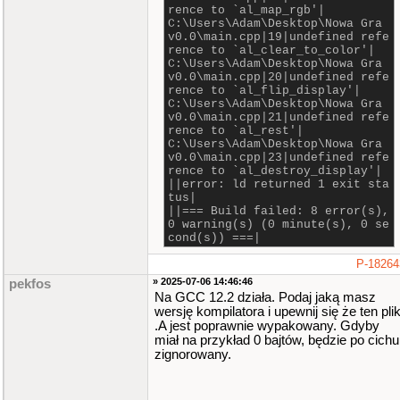
rence to `al_map_rgb'|
C:\Users\Adam\Desktop\Nowa Gra
v0.0\main.cpp|19|undefined refe
rence to `al_clear_to_color'|
C:\Users\Adam\Desktop\Nowa Gra
v0.0\main.cpp|20|undefined refe
rence to `al_flip_display'|
C:\Users\Adam\Desktop\Nowa Gra
v0.0\main.cpp|21|undefined refe
rence to `al_rest'|
C:\Users\Adam\Desktop\Nowa Gra
v0.0\main.cpp|23|undefined refe
rence to `al_destroy_display'|
||error: ld returned 1 exit sta
tus|
||=== Build failed: 8 error(s),
0 warning(s) (0 minute(s), 0 se
cond(s)) ===|
P-18264
» 2025-07-06 14:46:46
pekfos
Na GCC 12.2 działa. Podaj jaką masz
wersję kompilatora i upewnij się że ten pli
.A jest poprawnie wypakowany. Gdyby
miał na przykład 0 bajtów, będzie po cichu
zignorowany.