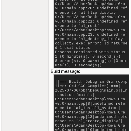
C:/Users/Adam/Desktop/Nowa Gra
v0.0/main.cpp:20: undefined ref
erence to `al_flip_display'
C:/Users/Adam/Desktop/Nowa Gra
v0.0/main.cpp:21: undefined ref
erence to `al_rest'
C:/Users/Adam/Desktop/Nowa Gra
v0.0/main.cpp:23: undefined ref
erence to `al_destroy_display'
collect2.exe: error: ld returne
d 1 exit status
Process terminated with status
1 (0 minute(s), 0 second(s))
8 error(s), 0 warning(s) (0 min
ute(s), 0 second(s))
Build message:
||=== Build: Debug in Gra (comp
iler: GNU GCC Compiler) ===|
2025-07-06\obj\Debug\main.o||In
function `main':|
C:\Users\Adam\Desktop\Nowa Gra
v0.0\main.cpp|8|undefined refer
ence to `al_install_system'|
C:\Users\Adam\Desktop\Nowa Gra
v0.0\main.cpp|13|undefined refe
rence to `al_create_display'|
C:\Users\Adam\Desktop\Nowa Gra
v0.0\main.cpp|19|undefined refe