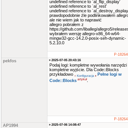
undefined reference to `al_flip_display'
undefined reference to `al_rest'
undefined reference to `al_destroy_display
prawdopodobnie źle podlinkowałem allegr
ale nie wiem jak to naprawić
allegro pobrałem z
https://github.com/liballeg/allegro5/release
wybrałem wersję allegro-x86_64-w64-
mingw32-gcc-14.2.0-posix-seh-dynamic-
5.2.10.0
P-18264
» 2025-07-05 20:43:16
pekfos
Podaj logi: kompletne wywołania narzędzi 
kompletne wyjście. Dla Code::Blocks
przykładowo
Pełne logi w
»
Konfiguracja
♦
artykuł
Code::Blocks
.
P-18264
» 2025-07-06 14:08:47
AP1994