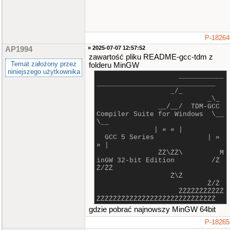
P-18264
» 2025-07-07 12:57:52
AP1994
zawartość pliku README-gcc-tdm z
Temat założony przez
folderu MinGW
niniejszego użytkownika
___________
_____________________________
_/_
_\_
__/__/ TDM-GCC
Compiler Suite for Windows \__
\__
| « « |
GCC 5 Series | »
» |
ŻŻ\ŻŻ\ M
inGW 32-bit Edition /Ż
Ż/ŻŻ
Ż\Ż
Ż/Ż
ŻŻŻŻŻŻŻŻŻŻŻ
ŻŻŻŻŻŻŻŻŻŻŻŻŻŻŻŻŻŻŻŻŻŻŻŻŻŻŻŻŻ
gdzie pobrać najnowszy MinGW 64bit
P-18265