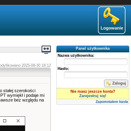
Logowanie
Panel użytkownika
Nazwa użytkownika:
odyfikowano 2025-08-30 18:12
Hasło:
Zaloguj
 stałej szerokości
Nie masz jeszcze konta?
tGPT wymiękł i podaje mi
Zarejestruj się!
 zawsze bez względu na
Zapomniałem hasła