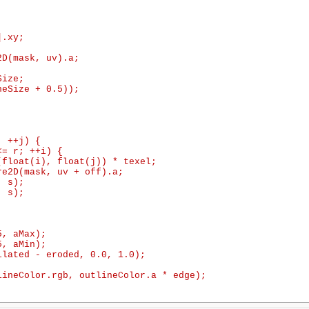
.xy;

D(mask, uv).a;

ize;

eSize + 0.5));

 ++j) {

= r; ++i) {

float(i), float(j)) * texel;

e2D(mask, uv + off).a;

 s);

 s);

, aMax);

, aMin);

lated - eroded, 0.0, 1.0);

ineColor.rgb, outlineColor.a * edge);
