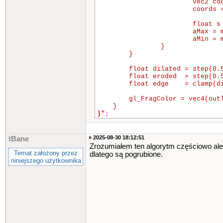
			vec2 coords = uv + vec2(i, j) * texel;

			coords = clamp(coords, texel * 0.5, 1.0 - texel * 0.5);

			float s = texture2D(mask, coords).a;

			aMax = max(aMax, s);

			aMin = min(aMin, s);

		}

	}

	float dilated = step(0.5, aMax);

	float eroded  = step(0.5, aMin);

	float edge    = clamp(dilated - eroded, 0.0, 1.0);

	gl_FragColor = vec4(outlineColor.rgb, outlineColor.a * edge);

)"
;
» 2025-08-30 18:12:51
tBane
Zrozumiałem ten algorytm częściowo ale 
Temat założony przez
dlatego są pogrubione.
niniejszego użytkownika