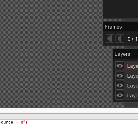
_source
=
R"(