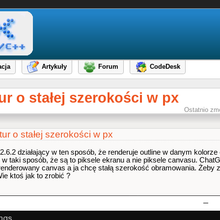
cja
Artykuły
Forum
CodeDesk
r o stałej szerokości w px
Ostatnio zm
r o stałej szerokości w px
6.2 działający w ten sposób, że renderuje outline w danym kolorze o
px w taki sposób, że są to piksele ekranu a nie piksele canvasu. Cha
o renderowany canvas a ja chcę stałą szerokość obramowania. Żeby
ie ktoś jak to zrobić ?