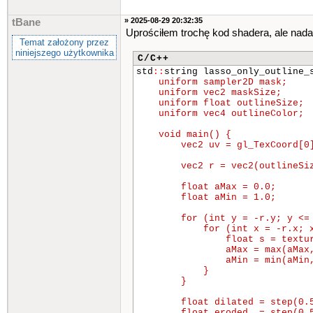
» 2025-08-29 20:32:35
tBane
Uprościłem trochę kod shadera, ale nada
Temat założony przez
niniejszego użytkownika
C/C++
std
::
string lasso_only_outline
    uniform sampler2D mask;

    uniform vec2 maskSize;

    uniform float outlineSize;

    uniform vec4 outlineColor;

    void main() {

        vec2 uv = gl_TexCoord[0]
        vec2 r = vec2(outlineSiz
        float aMax = 0.0;

        float aMin = 1.0;

        for (int y = -r.y; y <= 
            for (int x = -r.x; x
                float s = textur
                aMax = max(aMax,
                aMin = min(aMin,
            }

        }

        float dilated = step(0.5
        float eroded  = step(0.5