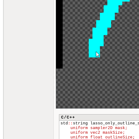
C/C++
std
::
string lasso_only_outline
    uniform sampler2D mask;

    uniform vec2 maskSize;

    uniform float outlineSize;
