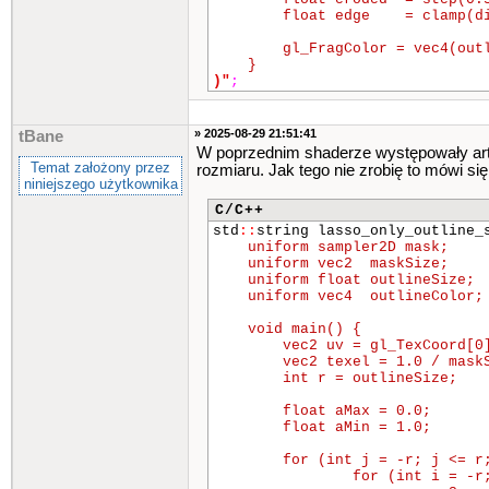
        float edge    = clamp(di
        gl_FragColor = vec4(outl
)"
;
» 2025-08-29 21:51:41
tBane
W poprzednim shaderze występowały arte
Temat założony przez
rozmiaru. Jak tego nie zrobię to mówi się 
niniejszego użytkownika
C/C++
std
::
string lasso_only_outline
    uniform sampler2D mask;

    uniform vec2  maskSize;     
    uniform float outlineSize;  
    uniform vec4  outlineColor;

    void main() {

	vec2 uv = gl_TexCoord[0].xy;

	vec2 texel = 1.0 / maskSize;

	int r = outlineSize;

	float aMax = 0.0;

	float aMin = 1.0;

	for (int j = -r; j <= r; ++j) {

		for (int i = -r; i <= r; ++i) {
