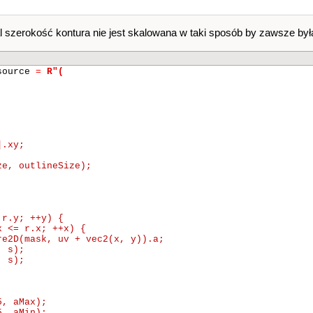
l szerokość kontura nie jest skalowana w taki sposób by zawsze by
_source
=
R"(
.xy;

e, outlineSize);

r.y; ++y) {

 <= r.x; ++x) {

e2D(mask, uv + vec2(x, y)).a;

 s);

 s);

, aMax);

, aMin);
