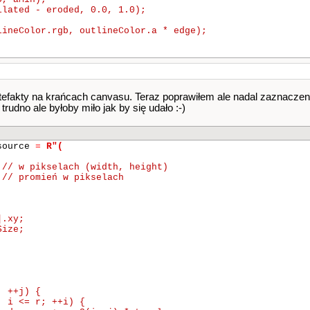
lated - eroded, 0.0, 1.0);

ineColor.rgb, outlineColor.a * edge);

fakty na krańcach canvasu. Teraz poprawiłem ale nadal zaznaczeni
trudno ale byłoby miło jak by się udało :-)
_source
=
R"(
// w pikselach (width, height)

// promień w pikselach
