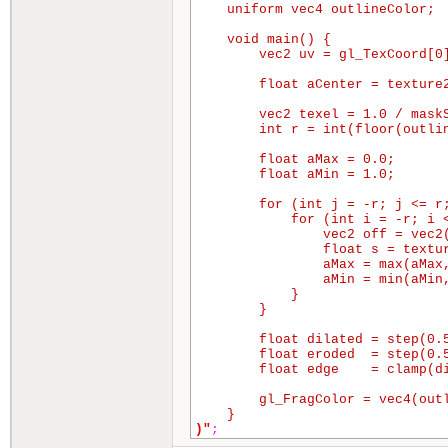
    uniform vec4 outlineColor;

    void main() {

        vec2 uv = gl_TexCoord[0]
        float aCenter = texture2
        vec2 texel = 1.0 / maskS
        int r = int(floor(outlin
        float aMax = 0.0;

        float aMin = 1.0;

        for (int j = -r; j <= r;
            for (int i = -r; i <
                vec2 off = vec2(
                float s = textur
                aMax = max(aMax,
                aMin = min(aMin,
            }

        }

        float dilated = step(0.5
        float eroded  = step(0.5
        float edge    = clamp(di
        gl_FragColor = vec4(outl
)"
;