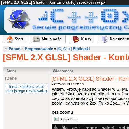
[SFML 2.X GLSL] Shader - Kontur o stałej szerokości w px
Start
Aktualności
Kursy
Dokumenta
»
Forum
»
Programowanie
»
[C, C++] Biblioteki
[SFML 2.X GLSL] Shader - Kontu
Autor
Wiadomość
[SFML 2.X GLSL] Shader - Kontu
tBane
» 2025-08-29 16:32:10
Temat założony przez
Witam. Próbuję napisać Shader w SFML 2.
niniejszego użytkownika
pikseli. Stała szerokość pikseli to np. 2
cały czas szerokość pikseli w oparciu 
zoom i canvas było 2px. Tylko 2px... :-/ W
bez zoomu