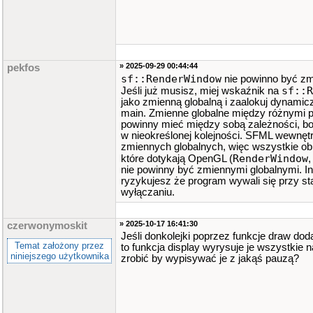
» 2025-09-29 00:44:44
pekfos
sf::RenderWindow
nie powinno być zm
sf::R
Jeśli już musisz, miej wskaźnik na
jako zmienną globalną i zaalokuj dynamicz
main. Zmienne globalne między różnymi p
powinny mieć między sobą zależności, b
w nieokreślonej kolejności. SFML wewnętr
zmiennych globalnych, więc wszystkie o
RenderWindow
które dotykają OpenGL (
nie powinny być zmiennymi globalnymi. I
ryzykujesz że program wywali się przy sta
wyłączaniu.
» 2025-10-17 16:41:30
czerwonymoskit
Jeśli donkolejki poprzez funkcje draw do
Temat założony przez
to funkcja display wyrysuje je wszystkie n
niniejszego użytkownika
zrobić by wypisywać je z jakąś pauzą?