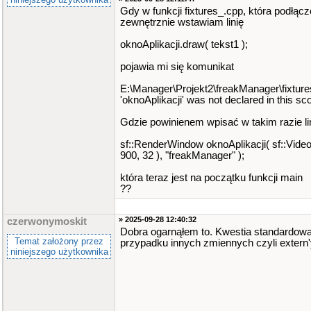
Gdy w funkcji fixtures_.cpp, która podłącz
zewnętrznie wstawiam linię
oknoAplikacji.draw( tekst1 );
pojawia mi się komunikat
E:\Manager\Projekt2\freakManager\fixture
'oknoAplikacji' was not declared in this sc
Gdzie powinienem wpisać w takim razie li
sf::RenderWindow oknoAplikacji( sf::Vid
900, 32 ), "freakManager" );
która teraz jest na początku funkcji main
??
» 2025-09-28 12:40:32
czerwonymoskit
Dobra ogarnąłem to. Kwestia standardowa
Temat założony przez
przypadku innych zmiennych czyli extern'y 
niniejszego użytkownika