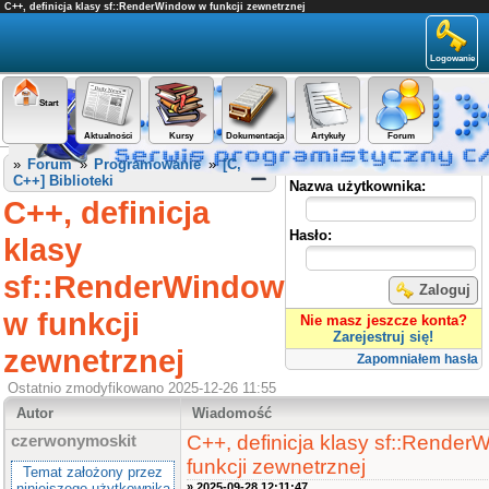
C++, definicja klasy sf::RenderWindow w funkcji zewnetrznej
Logowanie
Start
Aktualności
Kursy
Dokumentacja
Artykuły
Forum
Panel użytkownika
»
Forum
»
Programowanie
»
[C,
C++] Biblioteki
Nazwa użytkownika:
C++, definicja
Hasło:
klasy
sf::RenderWindow
Zaloguj
w funkcji
Nie masz jeszcze konta?
Zarejestruj się!
zewnetrznej
Zapomniałem hasła
Ostatnio zmodyfikowano 2025-12-26 11:55
Autor
Wiadomość
C++, definicja klasy sf::Rende
czerwonymoskit
funkcji zewnetrznej
Temat założony przez
niniejszego użytkownika
» 2025-09-28 12:11:47