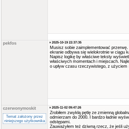
» 2025-10-19 22:37:35
pekfos
Musisz sobie zaimplementować przerwę.
ekranie odbywa się wielokrotnie w ciągu 
Napisz logikę by właściwe teksty wyświetl
właściwych momentach i miejscach. Najle
o upływ czasu rzeczywistego, z użyciem
» 2025-11-02 09:47:26
czerwonymoskit
Zrobiłem zwykłą pętlę ze zmienną globalną 
Temat założony przez
odmierzam do 2000. I bardzo ładnie wyświ
niniejszego użytkownika
odstępami.
Zauważyłem też dziwną rzecz, że jeśli uży