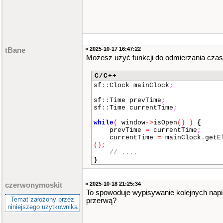
» 2025-10-17 16:47:22
tBane
Możesz użyć funkcji do odmierzania cza
C/C++
sf
::
Clock mainClock
;
sf
::
Time prevTime
;
sf
::
Time currentTime
;
while
(
window
->
isOpen
() )
{
prevTime
=
currentTime
;
currentTime
=
mainClock
.
getE
()
;
// ....
}
» 2025-10-18 21:25:34
czerwonymoskit
To spowoduje wypisywanie kolejnych nap
Temat założony przez
przerwą?
niniejszego użytkownika