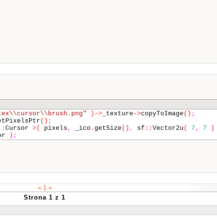
tex\\cursor\\brush.png"
)->
_texture
->
copyToImage
()
;
etPixelsPtr
()
;
::
Cursor
>(
pixels
,
_ico
.
getSize
()
,
sf
::
Vector2u
(
7
,
7
)
sor
)
;
« 1 »
Strona 1 z 1