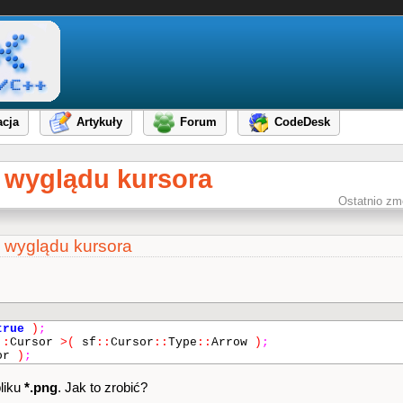
cja
Artykuły
Forum
CodeDesk
a wyglądu kursora
Ostatnio zm
a wyglądu kursora
true
)
;
::
Cursor
>(
sf
::
Cursor
::
Type
::
Arrow
)
;
sor
)
;
liku
*.png
. Jak to zrobić?