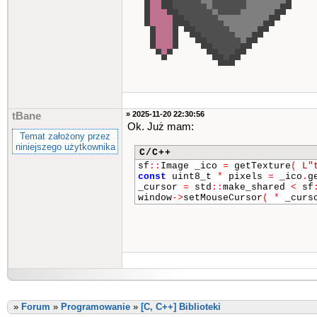
» 2025-11-20 22:30:56
tBane
Ok. Już mam:
Temat założony przez
niniejszego użytkownika
C/C++
sf
::
Image _ico
=
getTexture
(
L"
const
uint8_t
*
pixels
=
_ico
.
g
_cursor
=
std
::
make_shared
<
sf
window
->
setMouseCursor
( *
_cur
»
Forum
»
Programowanie
»
[C, C++] Biblioteki