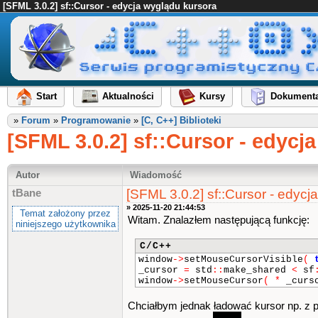
[SFML 3.0.2] sf::Cursor - edycja wyglądu kursora
Start
Aktualności
Kursy
Dokumenta
»
Forum
»
Programowanie
»
[C, C++] Biblioteki
[SFML 3.0.2] sf::Cursor - edycj
Autor
Wiadomość
[SFML 3.0.2] sf::Cursor - edycj
tBane
» 2025-11-20 21:44:53
Temat założony przez
Witam. Znalazłem następującą funkcję:
niniejszego użytkownika
C/C++
window
->
setMouseCursorVisible
(
_cursor
=
std
::
make_shared
<
sf
window
->
setMouseCursor
( *
_cur
Chciałbym jednak ładować kursor np. z p