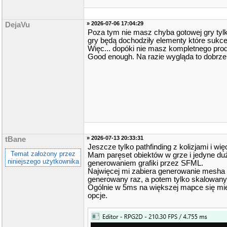
» 2026-07-06 17:04:29
DejaVu
Poza tym nie masz chyba gotowej gry tyl
gry będą dochodziły elementy które sukce
Więc... dopóki nie masz kompletnego prod
Good enough. Na razie wygląda to dobrze
» 2026-07-13 20:33:31
tBane
Jeszcze tylko pathfinding z kolizjami i wi
Temat założony przez
Mam paręset obiektów w grze i jedyne du
niniejszego użytkownika
generowaniem grafiki przez SFML.
Najwięcej mi zabiera generowanie mesha
generowany raz, a potem tylko skalowany 
Ogólnie w 5ms na większej mapce się mie
opcje.