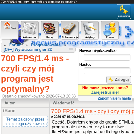
700 FPS/1.4 ms - czyli czy mój program jest optymalny?
Logowanie
Start
Aktualności
Kursy
Dokumentacja
Artykuły
Forum
Panel użytkownika
»
Forum
»
Programowanie
»
[C++] Wytwarzanie gier 2D
Nazwa użytkownika:
700 FPS/1.4 ms -
Hasło:
czyli czy mój
program jest
Zaloguj
optymalny?
Nie masz jeszcze konta?
Zarejestruj się!
Ostatnio zmodyfikowano 2026-07-13 20:33
Zapomniałem hasła
Autor
Wiadomość
700 FPS/1.4 ms - czyli czy mój 
tBane
» 2026-07-06 00:24:16
Temat założony przez
Cześć. Dotarłem chyba do granic SFMLa.
niniejszego użytkownika
program ale nie wiem czy to możliwe.
Ile FPS/ms jest optymalne dla tego typu p