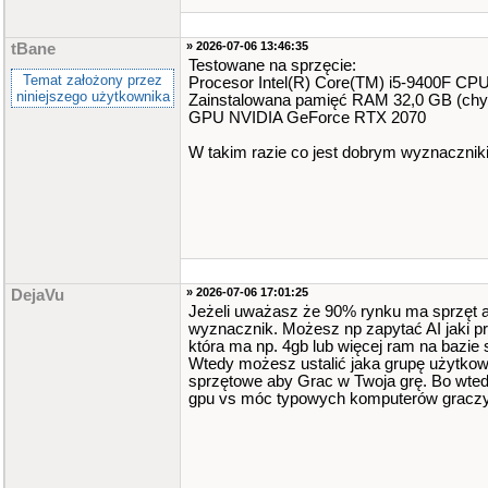
» 2026-07-06 13:46:35
tBane
Testowane na sprzęcie:
Temat założony przez
Procesor Intel(R) Core(TM) i5-9400F C
niniejszego użytkownika
Zainstalowana pamięć RAM 32,0 GB (chy
GPU NVIDIA GeForce RTX 2070
W takim razie co jest dobrym wyznaczni
» 2026-07-06 17:01:25
DejaVu
Jeżeli uważasz że 90% rynku ma sprzęt aby
wyznacznik. Możesz np zapytać AI jaki p
która ma np. 4gb lub więcej ram na bazie 
Wtedy możesz ustalić jaka grupę użytko
sprzętowe aby Grac w Twoja grę. Bo wt
gpu vs móc typowych komputerów gracz