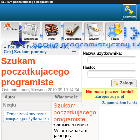
Szukam poczatkujacego programiste
Logowanie
Start
Aktualności
Kursy
Dokumentacja
Artykuły
Forum
Panel użytkownika
»
Forum
»
Programowanie
»
[C,
C++] Szukam pomocy
Nazwa użytkownika:
Szukam
Hasło:
poczatkujacego
programiste
Zaloguj
Ostatnio zmodyfikowano 2010-09-19 14:34
Nie masz jeszcze konta?
Zarejestruj się!
Autor
Wiadomość
Zapomniałem hasła
Szukam
Neqiu
poczatkujacego
Temat założony przez
programiste
niniejszego użytkownika
» 2010-09-19 11:08:23
Witam szuakam
jakiegos