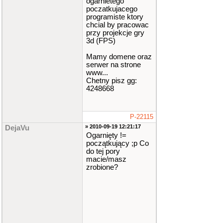
ogarnietego
poczatkujacego
programiste ktory
chcial by pracowac
przy projekcje gry
3d (FPS)
Mamy domene oraz
serwer na strone
www...
Chetny pisz gg:
4248668
P-22115
» 2010-09-19 12:21:17
DejaVu
Ogarnięty !=
początkujący ;p Co
do tej pory
macie/masz
zrobione?