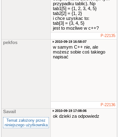
przypadku tablic). Np
tab1[5] = {1, 2, 3, 4, 5}
tab2[2] = {1, 2}
i chce uzyskac to:
tab[3] = {3, 4, 5}
jest to mozliwe w c++?
P-22135
» 2010-09-19 16:58:07
pekfos
w samym C++ nie, ale
możesz sobie coś takiego
napisać
P-22136
» 2010-09-19 17:08:06
Savail
ok dzieki za odpowiedz
Temat założony przez
niniejszego użytkownika