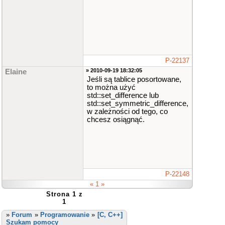
P-22137
» 2010-09-19 18:32:05
Elaine
Jeśli są tablice posortowane,
to można użyć
std::set_difference lub
std::set_symmetric_difference,
w zależności od tego, co
chcesz osiągnąć.
P-22148
« 1 »
Strona 1 z
1
»
Forum
»
Programowanie
»
[C, C++]
Szukam pomocy