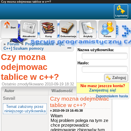
Czy mozna odejmowac tablice w c++?
Logowanie
Start
Aktualności
Kursy
Dokumentacja
Artykuły
Forum
Panel użytkownika
»
Forum
»
Programowanie
»
[C,
C++] Szukam pomocy
Nazwa użytkownika:
Czy mozna
Hasło:
odejmowac
tablice w c++?
Zaloguj
Ostatnio zmodyfikowano 2010-09-19 18:32
Nie masz jeszcze konta?
Zarejestruj się!
Autor
Wiadomość
Zapomniałem hasła
Czy mozna odejmowac
Savail
tablice w c++?
Temat założony przez
niniejszego użytkownika
» 2010-09-19 16:45:38
Witam
Moj problem polega na tym ze
chce przeprowadzic
odejmowanie zbiorow(w tym