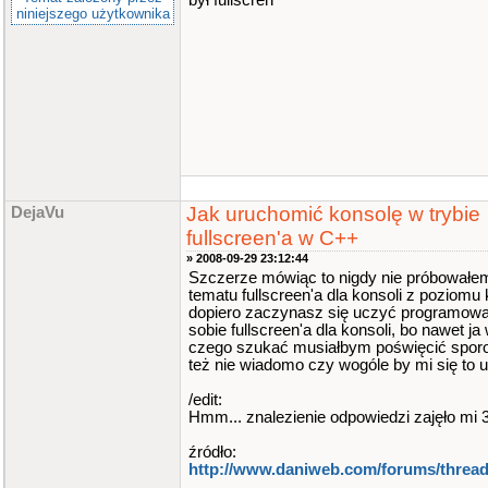
był fullscren
niniejszego użytkownika
Jak uruchomić konsolę w trybie
DejaVu
fullscreen'a w C++
» 2008-09-29 23:12:44
Szczerze mówiąc to nigdy nie próbowałe
tematu fullscreen'a dla konsoli z poziomu k
dopiero zaczynasz się uczyć programow
sobie fullscreen'a dla konsoli, bo nawet ja
czego szukać musiałbym poświęcić sporo
też nie wiadomo czy wogóle by mi się to u
/edit:
Hmm... znalezienie odpowiedzi zajęło mi 
źródło:
http://www.daniweb.com/forums/thread