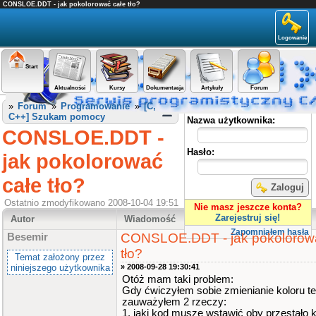
CONSLOE.DDT - jak pokolorować całe tło?
Logowanie
Start
Aktualności
Kursy
Dokumentacja
Artykuły
Forum
Panel użytkownika
»
Forum
»
Programowanie
»
[C,
C++] Szukam pomocy
Nazwa użytkownika:
CONSLOE.DDT -
Hasło:
jak pokolorować
całe tło?
Zaloguj
Ostatnio zmodyfikowano 2008-10-04 19:51
Nie masz jeszcze konta?
Zarejestruj się!
Autor
Wiadomość
Zapomniałem hasła
CONSLOE.DDT - jak pokolorow
Besemir
tło?
Temat założony przez
niniejszego użytkownika
» 2008-09-28 19:30:41
Otóż mam taki problem:
Gdy ćwiczyłem sobie zmienianie koloru test
zauważyłem 2 rzeczy:
1. jaki kod muszę wstawić oby przestało 