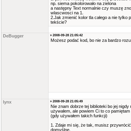
np. siema pokolorowało na zielona
a następny Text normalnie czy muszę zn
wlascwosci na 1.
2.Jak zmienić kolor tla całego a nie tylko 
tekście?
» 2008-09-28 21:05:42
DeBugger
Możesz podać kod, bo nie za bardzo roz
» 2008-09-28 21:05:49
lynx
Nie znam dobrze tej biblioteki bo jej nigdy 
używałem, ale powiem Ci to co pamiętam 
(gdy używałem takich funkcji)
1. Zdaje mi się, że tak, musisz przywrócić 
domyślne.