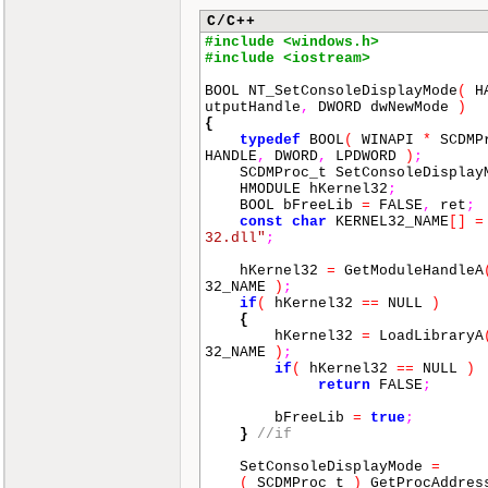
C/C++
#include <windows.h>
#include <iostream>
BOOL NT_SetConsoleDisplayMode
(
HA
utputHandle
,
DWORD dwNewMode
)
{
typedef
BOOL
(
WINAPI
*
SCDMP
HANDLE
,
DWORD
,
LPDWORD
)
;
SCDMProc_t SetConsoleDisplay
HMODULE hKernel32
;
BOOL bFreeLib
=
FALSE
,
ret
;
const
char
KERNEL32_NAME
[]
=
32.dll"
;
hKernel32
=
GetModuleHandleA
32_NAME
)
;
if
(
hKernel32
==
NULL
)
{
hKernel32
=
LoadLibraryA
32_NAME
)
;
if
(
hKernel32
==
NULL
)
return
FALSE
;
bFreeLib
=
true
;
}
//if
SetConsoleDisplayMode
=
(
SCDMProc_t
)
GetProcAddres