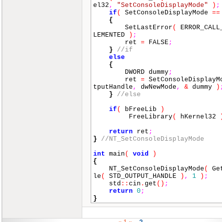
el32
,
"SetConsoleDisplayMode"
)
;
if
(
SetConsoleDisplayMode
==
{
SetLastError
(
ERROR_CALL
LEMENTED
)
;
ret
=
FALSE
;
}
//if
else
{
DWORD dummy
;
ret
=
SetConsoleDisplayM
tputHandle
,
dwNewMode
,
&
dummy
)
}
//else
if
(
bFreeLib
)
FreeLibrary
(
hKernel32
return
ret
;
}
//NT_SetConsoleDisplayMode
int
main
(
void
)
{
NT_SetConsoleDisplayMode
(
Get
le
(
STD_OUTPUT_HANDLE
)
,
1
)
;
std
::
cin
.
get
()
;
return
0
;
}