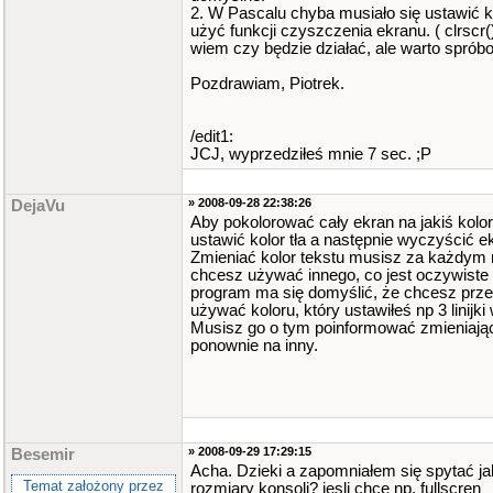
2. W Pascalu chyba musiało się ustawić kol
użyć funkcji czyszczenia ekranu. ( clrscr()
wiem czy będzie działać, ale warto sprób
Pozdrawiam, Piotrek.
/edit1:
JCJ, wyprzedziłeś mnie 7 sec. ;P
» 2008-09-28 22:38:26
DejaVu
Aby pokolorować cały ekran na jakiś kolo
ustawić kolor tła a następnie wyczyścić e
Zmieniać kolor tekstu musisz za każdym 
chcesz używać innego, co jest oczywiste 
program ma się domyślić, że chcesz prze
używać koloru, który ustawiłeś np 3 linijki
Musisz go o tym poinformować zmieniają
ponownie na inny.
» 2008-09-29 17:29:15
Besemir
Acha. Dzieki a zapomniałem się spytać ja
Temat założony przez
rozmiary konsoli? jesli chce np. fullscren