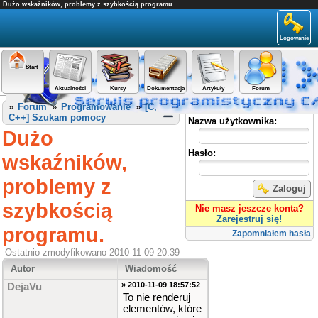
Dużo wskaźników, problemy z szybkością programu.
Logowanie
Start
Aktualności
Kursy
Dokumentacja
Artykuły
Forum
Panel użytkownika
»
Forum
»
Programowanie
»
[C,
C++] Szukam pomocy
Nazwa użytkownika:
Dużo
Hasło:
wskaźników,
problemy z
Zaloguj
szybkością
Nie masz jeszcze konta?
Zarejestruj się!
programu.
Zapomniałem hasła
Ostatnio zmodyfikowano 2010-11-09 20:39
Autor
Wiadomość
» 2010-11-09 18:57:52
DejaVu
To nie renderuj
elementów, które