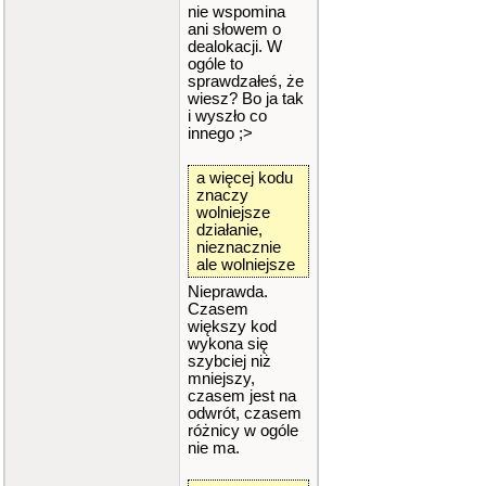
nie wspomina
ani słowem o
dealokacji. W
ogóle to
sprawdzałeś, że
wiesz? Bo ja tak
i wyszło co
innego ;>
a więcej kodu
znaczy
wolniejsze
działanie,
nieznacznie
ale wolniejsze
Nieprawda.
Czasem
większy kod
wykona się
szybciej niż
mniejszy,
czasem jest na
odwrót, czasem
różnicy w ogóle
nie ma.