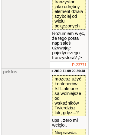
tranzystor
jako odrębny
element działa
szybciej od
wielu
połączonych
Rozumiem więc,
że tego posta
napisałeś
używając
pojedynczego
tranzystora? ;>
P-23771
» 2010-11-09 20:39:48
pekfos
możesz użyć
kontenerów
STL ale one
są wolniejsze
od
wskaźników
Twierdzisz
tak, gdyż...?
ups.. zero mi
wcięło..
Nieprawda.