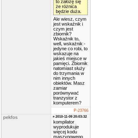
to założę się
że różnica
będzie duża.
Ale wiesz, czym
jest wskaźnik i
czym jest
zbiornik?
Wskaźnik to,
well, wskaźnik -
jedyne co robi, to
wskazuje na
jakieś miejsce w
pamięci. Zbiornik
natomiast służy
do trzymania w
nim innych
obiektów. Masz
zamiar
porównywać
tranzystor z
komputerem?
P-23766
» 2010-11-09 20:03:32
pekfos
kompilator
wyprodukuje
więcej kodu
maszynowego