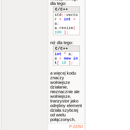
dla tego:
C/C++
std
::
vecto
r
<
int
>
a
;
a
.
resize
(
100
)
;
niż dla tego:
C/C++
int
*
a
;
a
=
new
in
t
[
10
]
;
a więcej kodu
znaczy
wolniejsze
działanie,
nieznacznie ale
wolniejsze.
tranzystor jako
odrębny element
działa szybciej
od wielu
połączonych.
P-23767