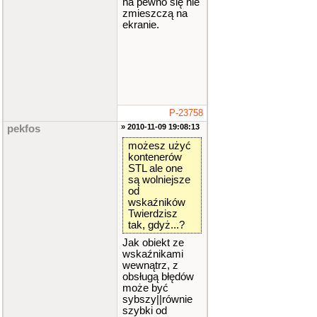
na pewno się nie
zmieszczą na
ekranie.
P-23758
» 2010-11-09 19:08:13
pekfos
możesz użyć
kontenerów
STL ale one
są wolniejsze
od
wskaźników
Twierdzisz
tak, gdyż...?
Jak obiekt ze
wskaźnikami
wewnątrz, z
obsługą błędów
może być
sybszy||równie
szybki od