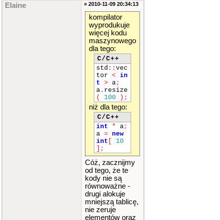
» 2010-11-09 20:34:13
Elaine
kompilator
wyprodukuje
więcej kodu
maszynowego
dla tego:
C/C++
std
::
vec
tor
<
in
t
>
a
;
a
.
resize
(
100
)
;
niż dla tego:
C/C++
int
*
a
;
a
=
new
int
[
10
]
;
Cóż, zacznijmy
od tego, że te
kody nie są
równoważne -
drugi alokuje
mniejszą tablicę,
nie zeruje
elementów oraz