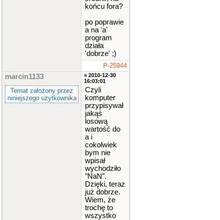
końcu fora?
cin
.
cl
po poprawie
ear
()
;
a na 'a'
program
działa
cin
.
sy
'dobrze' ;)
nc
()
;
P-25944
» 2010-12-30
marcin1133
16:03:01
}
;
Czyli
Temat założony przez
komputer
niniejszego użytkownika
przypisywał
jakąś
if
(
losową
cin
.
fa
wartość do
il
()
)
a i
cokolwiek
{
bym nie
wpisał
cin
.
cl
wychodziło
ear
()
;
"NaN".
Dzięki, teraz
już dobrze.
cin
.
sy
Wiem, że
nc
()
;
trochę to
wszystko