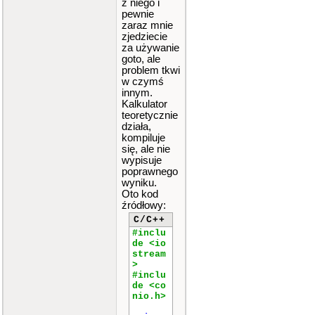
z niego i
pewnie
zaraz mnie
zjedziecie
za używanie
goto, ale
problem tkwi
w czymś
innym.
Kalkulator
teoretycznie
działa,
kompiluje
się, ale nie
wypisuje
poprawnego
wyniku.
Oto kod
źródłowy:
C/C++
#inclu
de <io
stream
>
#inclu
de <co
nio.h>