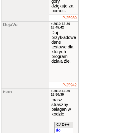
góry
for
(
dziękuje za
char
x
pomoc.
=
'a'
;
x
!=
P-25939
'c'
;
x
++
)
» 2010-12-30
DejaVu
15:45:42
Daj
{
przykładowe
dane
cout
<
testowe dla
<
"Pod
których
aj lic
program
zbe "
działa źle.
<<
x
<
<
":
"
;
P-25942
if
(
x
==
a
)
» 2010-12-30
ison
15:50:39
masz
c
straszny
in
>>
bałagan w
a
;
kodzie
C/C++
else
do