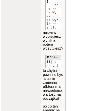
{
co
c
ut
<<
in
>>
"\nWyn
b
;
ik = "
<<
wyn
ik
<<
endl
;
if
(
ci
najpierw
n
.
fail
wypisujesz
()
)
wynik a
potem
wczytujesz?
{
C/C++
co
if
(
x
ut
<<
==
a
)
"Wysta
tu chyba
pily b
powinno być
ledy"
;
'a' a nie
zmienna
a(która ma
br
niewiadomą
eak
;
wartość na
początku)
}
po co ten
średnik na