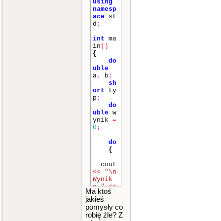
using
namesp
ace
st
d
;
int
ma
in
()
{
do
uble
a
,
b
;
sh
ort
ty
p
;
do
uble
w
ynik
=
0
;
do
{
cout
<<
"\n
Wynik
= "
<<
Ma ktoś
wynik
jakieś
<<
end
pomysły co
l
;
robię źle? Z