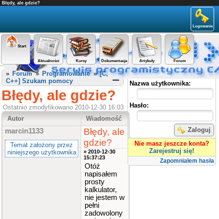
Błędy, ale gdzie?
Logowanie
Start
Aktualności
Kursy
Dokumentacja
Artykuły
Forum
Panel użytkownika
»
Forum
»
Programowanie
»
[C,
C++] Szukam pomocy
Nazwa użytkownika:
Błędy, ale gdzie?
Hasło:
Ostatnio zmodyfikowano 2010-12-30 16:03
Autor
Wiadomość
Zaloguj
Błędy, ale
marcin1133
gdzie?
Nie masz jeszcze konta?
Temat założony przez
Zarejestruj się!
niniejszego użytkownika
» 2010-12-30
15:37:23
Zapomniałem hasła
Otóż
napisałem
prosty
kalkulator,
nie jestem w
pełni
zadowolony