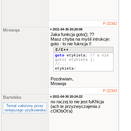
P-32342
» 2011-04-30 20:20:06
Mrowqa
Jaka funkcja goto(); ??
Masz chyba na myśli intrukcje:
goto - to nie fukncja !!
C/C++
goto
etykieta
;
// a nie
goto( etykieta );
//...
etykieta
:
Pozdrwiam,
Mrowqa
P-32343
» 2011-04-30 20:24:22
Bartekko
no raczej to nie jest fuKNcja
Temat założony przez
(ach te przyzwyczajenia z
niniejszego użytkownika
cOlObOt'a)