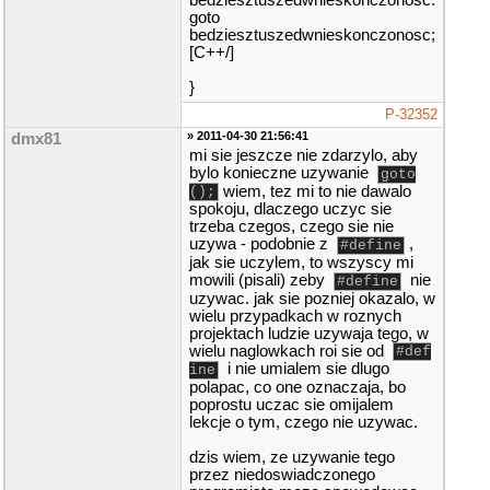
bedziesztuszedwnieskonczonosc:
goto
bedziesztuszedwnieskonczonosc;
[C++/]
}
P-32352
» 2011-04-30 21:56:41
dmx81
mi sie jeszcze nie zdarzylo, aby
bylo konieczne uzywanie
goto
wiem, tez mi to nie dawalo
();
spokoju, dlaczego uczyc sie
trzeba czegos, czego sie nie
uzywa - podobnie z
,
#define
jak sie uczylem, to wszyscy mi
mowili (pisali) zeby
nie
#define
uzywac. jak sie pozniej okazalo, w
wielu przypadkach w roznych
projektach ludzie uzywaja tego, w
wielu naglowkach roi sie od
#def
i nie umialem sie dlugo
ine
polapac, co one oznaczaja, bo
poprostu uczac sie omijalem
lekcje o tym, czego nie uzywac.
dzis wiem, ze uzywanie tego
przez niedoswiadczonego