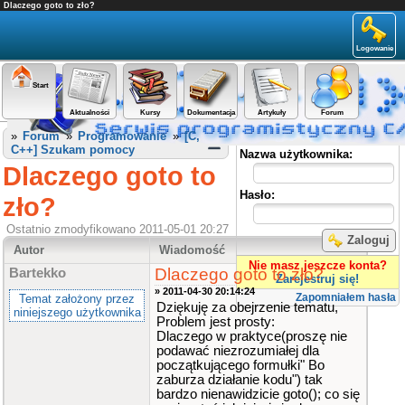
Dlaczego goto to zło?
Logowanie
Start
Aktualności
Kursy
Dokumentacja
Artykuły
Forum
Panel użytkownika
»
Forum
»
Programowanie
»
[C,
C++] Szukam pomocy
Nazwa użytkownika:
Dlaczego goto to
Hasło:
zło?
Ostatnio zmodyfikowano 2011-05-01 20:27
Zaloguj
Autor
Wiadomość
Nie masz jeszcze konta?
Dlaczego goto to zło?
Bartekko
Zarejestruj się!
» 2011-04-30 20:14:24
Zapomniałem hasła
Temat założony przez
Dziękuję za obejrzenie tematu,
niniejszego użytkownika
Problem jest prosty:
Dlaczego w praktyce(proszę nie
podawać niezrozumiałej dla
początkującego formułki" Bo
zaburza działanie kodu") tak
bardzo nienawidzicie goto(); co się