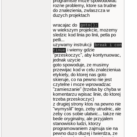
programiste moze spowodowac
rozne problemy, ktore sa trudne
do znalezienia, zwlaszcza w
duzych projektach
wracajac do
goto();
w wiekszym projekcie, mozemy
sledzic kod linia po linii, petla po
petli...
uzywamy instrukcji
break i con
i wiemy gdzie
tinue
"przeskoczyc", aby kontynuowac,
jednak uzycie
goto spowoduje, ze musimy
przewijac kod w celu znalezieniua
etykiety, do ktorej nas goto
skieruje, co na pewno nie jest
czytelne i moze wprowadzac
"zamieszanie" (trzeba by chyba w
komentarzu wpisac linie, do ktorej
trzeba przeskoczyc)
z drugiej strony ktos na pewno nie
"wymyslil" tego, zeby utrudnic, ale
zeby cos sobie ulatwic... takze nie
bede oryginalny, ale przyjalem
stanowisko ludzi, ktorzy
programowaniem zajmuja sie na
pewno duzo dluzej i twierdza, ze