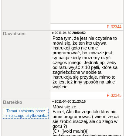
P-32344
» 2011-04-30 20:54:52
Dawidsoni
Poza tym, że jest nie czytelna to
mówi się, że ten kto używa
instrukcji goto nie umie
programować, bo zawsze jest
sytuacja kiedy możemy użyć
czegoś innego. Jednak np. żeby
od razu wyjść z 10 pętli, które są
zagnieżdżone w sobie ta
instrukcja się przydaje, mimo to,
że jest też inny sposób na takie
wyjście.
P-32345
» 2011-04-30 21:23:16
Bartekko
Mówi się że...
Temat założony przez
Facet, Ale dlaczego taki ktoś nie
niniejszego użytkownika
umie programować ( wiem, że da
się zrobić inaczej, ale co złego w
gołtu ?)
[C++]void main(){