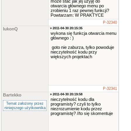
może stać jak jej użyję do
otwarcia głównego menu po
zrobieniu 1 raz pewnej funkcji?
Powtarzam: W PRAKTYCE
P-32340
» 2011-04-30 20:15:35
lukonQ
wykona się funkcja otwarcia menu
głównego : )
goto nie zaburza, tylko powoduje
nieczytelność kodu przy
większych projektach
P-32341
» 2011-04-30 20:19:58
Bartekko
nieczytelność kodu dla
Temat założony przez
programisty? czyli to tylko
niniejszego użytkownika
niezrozumienie kodu przez
programistę? //to się skomentuje