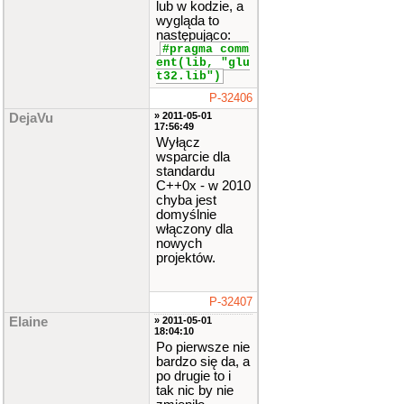
lub w kodzie, a
wygląda to
następująco:
#pragma comm
ent(lib, "glu
t32.lib")
P-32406
» 2011-05-01
DejaVu
17:56:49
Wyłącz
wsparcie dla
standardu
C++0x - w 2010
chyba jest
domyślnie
włączony dla
nowych
projektów.
P-32407
Elaine
» 2011-05-01
18:04:10
Po pierwsze nie
bardzo się da, a
po drugie to i
tak nic by nie