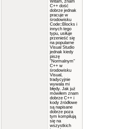
Witam, znam
C++ dość
dobrze jednak
pracuje w
środowisku
Code::Blocks i
innych tego
typu, usiłuje
przenieść się
na popularne
Visual Studio
jednak kiedy
piszę
"Normalnym"
C++ w
środowisku
Visual,
tradycyjnie
wywala mi
błędy. Jak już
mówiłem znam
dobrze C++ i
kody źródłowe
są napisane
dobrze poza
tym kompilują
się na
wszystkich