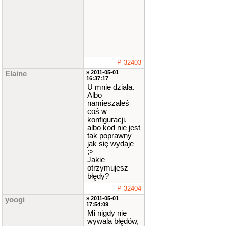
P-32403
» 2011-05-01
Elaine
16:37:17
U mnie działa.
Albo
namieszałeś
coś w
konfiguracji,
albo kod nie jest
tak poprawny
jak się wydaje
;>
Jakie
otrzymujesz
błędy?
P-32404
» 2011-05-01
yoogi
17:54:09
Mi nigdy nie
wywala błędów,