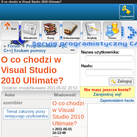
O co chodzi w Visual Studio 2010 Ultimate?
Logowanie
Start
Aktualności
Kursy
Dokumentacja
Artykuły
Forum
Panel użytkownika
»
Forum
»
Programowanie
»
[C,
C++] Szukam pomocy
Nazwa użytkownika:
O co chodzi w
Hasło:
Visual Studio
2010 Ultimate?
Zaloguj
Ostatnio zmodyfikowano 2011-05-02 20:53
Nie masz jeszcze konta?
Zarejestruj się!
Autor
Wiadomość
Zapomniałem hasła
O co chodzi
asembler
w Visual
Temat założony przez
Studio 2010
niniejszego użytkownika
Ultimate?
» 2011-05-01
16:13:48