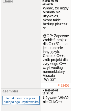
Elaine
» 2011-05-01
16:17:49
Widać, że nigdy
Visuala nie
używałeś,
skoro takie
bzdury piszesz
:>
@OP: Zapewne
zrobiłeś projekt
dla C++/CLI, to
jest zupełnie
inny język.
Chcesz C++,
zrób projekt dla
zwykłego C++,
czyli według
nomenklatury
Visuala
"Win32".
P-32402
» 2011-05-01
asembler
16:34:33
Używam Win32
Temat założony przez
nie CLI/C++
niniejszego użytkownika