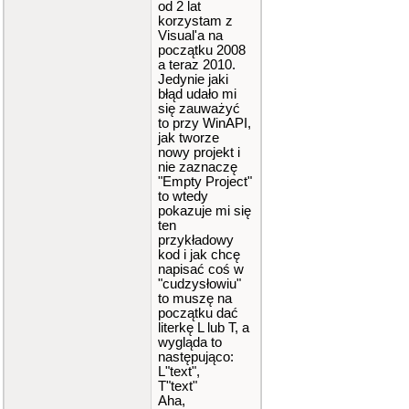
od 2 lat
korzystam z
Visual'a na
początku 2008
a teraz 2010.
Jedynie jaki
błąd udało mi
się zauważyć
to przy WinAPI,
jak tworze
nowy projekt i
nie zaznaczę
"Empty Project"
to wtedy
pokazuje mi się
ten
przykładowy
kod i jak chcę
napisać coś w
"cudzysłowiu"
to muszę na
początku dać
literkę L lub T, a
wygląda to
następująco:
L"text",
T"text"
Aha,