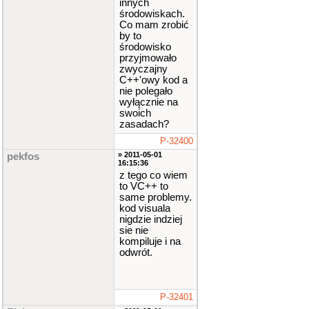
innych
środowiskach.
Co mam zrobić
by to
środowisko
przyjmowało
zwyczajny
C++'owy kod a
nie polegało
wyłącznie na
swoich
zasadach?
P-32400
» 2011-05-01
pekfos
16:15:36
z tego co wiem
to VC++ to
same problemy.
kod visuala
nigdzie indziej
sie nie
kompiluje i na
odwrót.
P-32401