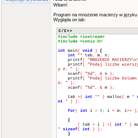
Witam!
Program na mnożenie macierzy w języku
Wygląda on tak:
C/C++
#include <iostream>
#include <conio.h>
int
main
(
void
)
{
int
**
tab
,
m
,
n
;
printf
(
"MNOZENIE MACIERZY\n
printf
(
"Podaj liczbe wiersz
y A: "
)
;
scanf
(
"%d"
,
&
n
)
;
printf
(
"Podaj liczbe kolumn
A: "
)
;
scanf
(
"%d"
,
&
m
)
;
tab
=
(
int
**
)
malloc
(
m
*
nt
*
)
)
;
for
(
int
i
=
0
;
i
<
m
;
i
++
)
{
(
tab
+
i
)
=
(
int
*
)
ma
*
sizeof
(
int
)
)
;
}