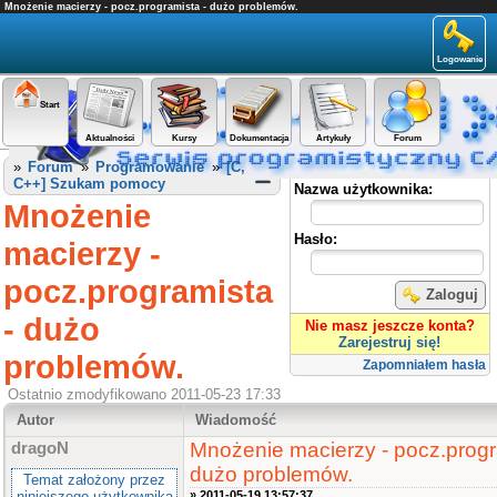
Mnożenie macierzy - pocz.programista - dużo problemów.
Logowanie
Start
Aktualności
Kursy
Dokumentacja
Artykuły
Forum
Panel użytkownika
»
Forum
»
Programowanie
»
[C,
C++] Szukam pomocy
Nazwa użytkownika:
Mnożenie
Hasło:
macierzy -
pocz.programista
Zaloguj
- dużo
Nie masz jeszcze konta?
Zarejestruj się!
problemów.
Zapomniałem hasła
Ostatnio zmodyfikowano 2011-05-23 17:33
Autor
Wiadomość
Mnożenie macierzy - pocz.progr
dragoN
dużo problemów.
Temat założony przez
niniejszego użytkownika
» 2011-05-19 13:57:37