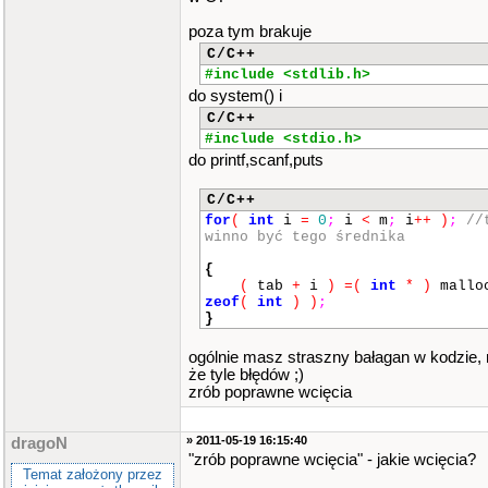
int
wynik
=
0
;
for
(
int
q
=
0
;
q
<
n
;
q
poza tym brakuje
C/C++
{
for
(
int
w
=
0
;
w
<
#include <stdlib.h>
do system() i
{
C/C++
for
(
int
e
=
0
;
+
)
;
#include <stdio.h>
do printf,scanf,puts
{
pomoc
=
tab
[
C/C++
*
tab2
[
e
]
[
w
]
;
wynik
=
wyn
for
(
int
i
=
0
;
i
<
m
;
i
++
)
;
//
c
;
winno być tego średnika
tab3
[
q
]
[
k
;
{
}
(
tab
+
i
)
=
(
int
*
)
mallo
printf
(
"%d "
,
ta
zeof
(
int
)
)
;
w
]
)
;
}
}
printf
(
"\n"
)
;
ogólnie masz straszny bałagan w kodzie, 
}
że tyle błędów ;)
}
zrób poprawne wcięcia
else
{
printf
(
"\nNie da sie
takich macierzy."
)
;
}
» 2011-05-19 16:15:40
dragoN
for
(
int
i
=
0
;
i
<
n
;
i
++
)
"zrób poprawne wcięcia" - jakie wcięcia?
Temat założony przez
{