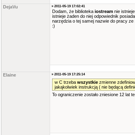
» 2011-05-19 17:02:41
DejaVu
Dodam, że biblioteka
iostream
nie istniej
istnieje żaden do niej odpowiednik posiad
narzędzia o tej samej nazwie do pracy ze
:)
» 2011-05-19 17:25:14
Elaine
w C trzeba
wszystkie
zmienne zdefinio
jakąkolwiek instrukcją ( nie będącą defini
To ograniczenie zostało zniesione 12 lat t