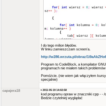
for
(
int
wiersz
=
0
;
wiersz
sz
++
)
;
{
for
(
int
kolumna
=
0
;
ko
m
;
kolumna
++
)
{
tab
[
wiersz
]
[
kolum
lumna
+
wiersz
;
I do tego milion błędów.
printf
(
"%d "
,
tab
[
w
W linku zamieszczam screen'a.
kolumna
]
)
;
}
printf
(
"\n"
)
;
}
http://w286.wrzuta.pl/obraz/1i9aAkZH
puts
(
"\n\n"
)
;
Program to CodeBlock, a kompilator GNU
int
**
tab2
,
x
,
y
;
programach nie miałem takich problemów 
printf
(
"Podaj liczbe wiersz
y B: "
)
;
Pomóżcie. (nie wiem jak włączyłem kursy
scanf
(
"%d"
,
&
x
)
;
specjalnie)
printf
(
"Podaj liczbe kolumn
B: "
)
;
scanf
(
"%d"
,
&
y
)
;
» 2011-05-19 14:02:58
capajera18
kod programu opraw w znaczniki cpp - - /
tab2
=
(
int
**
)
malloc
(
y
*
Bedzie czytelniej wyglądać
int
*
)
)
;
for
(
int
r
=
0
;
r
=
0
;
r
<
y