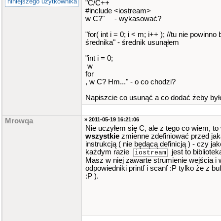
niniejszego użytkownika
"C/C++
free
(
tab3
[
i
]
)
;
}
#include <iostream>
w C?" - wykasować?
free
(
tab3
)
;
for
(
int
i
=
0
;
i
<
n
;
i
++
)
"for( int i = 0; i < m; i++ ); //tu nie powinno
średnika" - średnik usunąłem
{
free
(
tab
[
i
]
)
;
}
"int i = 0;
free
(
tab
)
;
w
for
(
int
i
=
0
;
i
<
x
;
i
++
)
for
, w C? Hm..." - o co chodzi?
{
free
(
tab2
[
i
]
)
;
}
Napiszcie co usunąć a co dodać żeby był
free
(
tab2
)
;
}
» 2011-05-19 16:21:06
Mrowqa
system
(
"PAUSE"
)
;
Nie uczyłem się C, ale z tego co wiem, to
{
wszystkie
zmienne zdefiniować przed jak
return
0
;
instrukcją ( nie będącą definicją ) - czy ja
}
każdym razie
jest to bibliote
iostream
Masz w niej zawarte strumienie wejścia i wy
odpowiedniki printf i scanf :P tylko że z 
:P ).