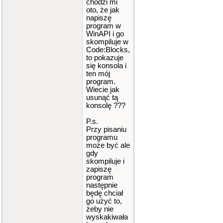
chodzi mi
oto, że jak
napiszę
program w
WinAPI i go
skompiluje w
Code:Blocks,
to pokazuje
się konsola i
ten mój
program.
Wiecie jak
usunąć tą
konsolę ???
P.s.
Przy pisaniu
programu
może być ale
gdy
skompiluje i
zapiszę
program
następnie
będę chciał
go użyć to,
żeby nie
wyskakiwała