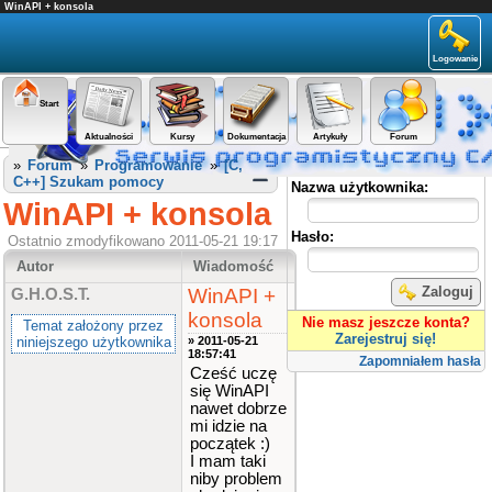
WinAPI + konsola
Logowanie
Start
Aktualności
Kursy
Dokumentacja
Artykuły
Forum
Panel użytkownika
»
Forum
»
Programowanie
»
[C,
C++] Szukam pomocy
Nazwa użytkownika:
WinAPI + konsola
Hasło:
Ostatnio zmodyfikowano 2011-05-21 19:17
Autor
Wiadomość
Zaloguj
WinAPI +
G.H.O.S.T.
konsola
Nie masz jeszcze konta?
Temat założony przez
Zarejestruj się!
niniejszego użytkownika
» 2011-05-21
18:57:41
Zapomniałem hasła
Cześć uczę
się WinAPI
nawet dobrze
mi idzie na
początek :)
I mam taki
niby problem