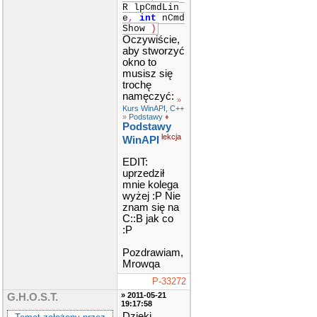
R lpCmdLin
e
,
int
nCmd
Show
)
Oczywiście,
aby stworzyć
okno to
musisz się
trochę
namęczyć:
»
Kurs WinAPI, C++
»
Podstawy
♦
Podstawy
lekcja
WinAPI
EDIT:
uprzedził
mnie kolega
wyżej :P Nie
znam się na
C::B jak co
:P
Pozdrawiam,
Mrowqa
P-33272
» 2011-05-21
G.H.O.S.T.
19:17:58
Dzięki