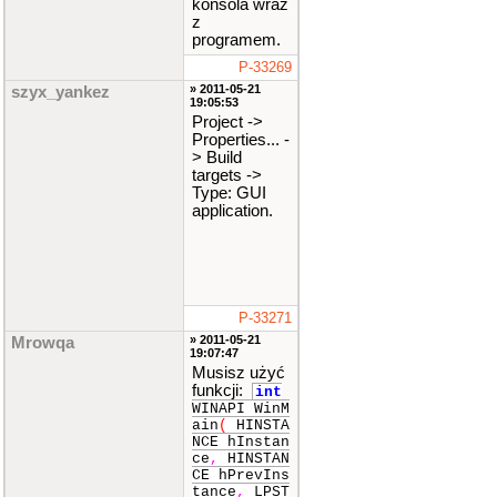
konsola wraz
z
programem.
P-33269
» 2011-05-21
szyx_yankez
19:05:53
Project ->
Properties... -
> Build
targets ->
Type: GUI
application.
P-33271
» 2011-05-21
Mrowqa
19:07:47
Musisz użyć
funkcji:
int
WINAPI WinM
ain
(
HINSTA
NCE hInstan
ce
,
HINSTAN
CE hPrevIns
tance
,
LPST