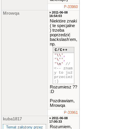
P-33960
» 2011-06-08
Mrowqa
16:54:03
Niektóre znaki
( te specjalne
) trzeba
poprzedzić
backslash'em,
np.
C/C++
'\\'
,
'\''
,
'\n'
//
<-- znam
y to już
przecież
:)
Rozumiesz ??
:D
Pozdrawiam,
Mrowqa
P-33961
» 2011-06-08
kuba1817
17:00:33
Rozumiem,
Temat założony przez