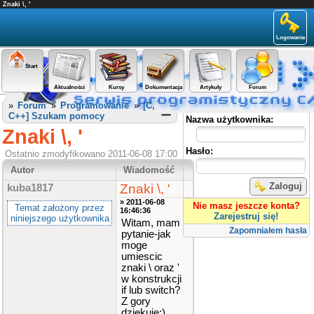
Znaki \, '
Logowanie
Start
Aktualności
Kursy
Dokumentacja
Artykuły
Forum
Panel użytkownika
»
Forum
»
Programowanie
»
[C,
C++] Szukam pomocy
Nazwa użytkownika:
Znaki \, '
Hasło:
Ostatnio zmodyfikowano 2011-06-08 17:00
Autor
Wiadomość
Zaloguj
Znaki \, '
kuba1817
» 2011-06-08
Nie masz jeszcze konta?
Temat założony przez
16:46:36
Zarejestruj się!
niniejszego użytkownika
Witam, mam
Zapomniałem hasła
pytanie-jak
moge
umiescic
znaki \ oraz '
w konstrukcji
if lub switch?
Z gory
dziekuje:)