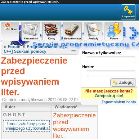
Zabezpieczenie przed wpisywaniem liter.
Logowanie
Start
Aktualności
Kursy
Dokumentacja
Artykuły
Forum
Panel użytkownika
»
Forum
»
Programowanie
»
[C,
C++] Szukam pomocy
Nazwa użytkownika:
Zabezpieczenie
Hasło:
przed
wpisywaniem
Zaloguj
liter.
Nie masz jeszcze konta?
Zarejestruj się!
Ostatnio zmodyfikowano 2011-06-08 22:02
Zapomniałem hasła
Autor
Wiadomość
Zabezpieczenie
G.H.O.S.T.
przed
Temat założony przez
wpisywaniem
niniejszego użytkownika
liter.