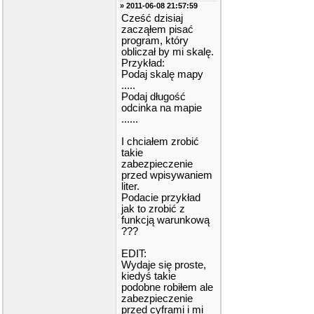
» 2011-06-08 21:57:59
Cześć dzisiaj
zacząłem pisać
program, który
obliczał by mi skalę.
Przykład:
Podaj skalę mapy
.....
Podaj długość
odcinka na mapie
......
I chciałem zrobić
takie
zabezpieczenie
przed wpisywaniem
liter.
Podacie przykład
jak to zrobić z
funkcją warunkową
???
EDIT:
Wydaje się proste,
kiedyś takie
podobne robiłem ale
zabezpieczenie
przed cyframi i mi