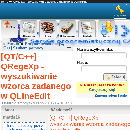
[QT/C++] QRegeXp - wyszukiwanie wzorca zadanego w QLineEdit
Logowanie
Start
Aktualności
Kursy
Dokumentacja
Artykuły
Forum
Panel użytkownika
»
Forum
»
Programowanie
»
[C,
C++] Szukam pomocy
Nazwa użytkownika:
[QT/C++]
Hasło:
QRegeXp -
wyszukiwanie
Zaloguj
wzorca zadanego
Nie masz jeszcze konta?
Zarejestruj się!
w QLineEdit
Zapomniałem hasła
Ostatnio zmodyfikowano 2011-06-10 20:30
Autor
Wiadomość
[QT/C++] QRegeXp -
mattis16
wyszukiwanie wzorca zadaneg
Temat założony przez
niniejszego użytkownika