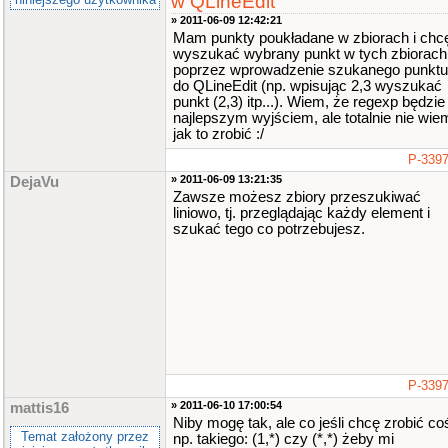
w QLineEdit
» 2011-06-09 12:42:21
Mam punkty poukładane w zbiorach i chc
wyszukać wybrany punkt w tych zbiorach
poprzez wprowadzenie szukanego punktu
do QLineEdit (np. wpisując 2,3 wyszukać
punkt (2,3) itp...). Wiem, że regexp będzie
najlepszym wyjściem, ale totalnie nie wie
jak to zrobić :/
P-339
» 2011-06-09 13:21:35
DejaVu
Zawsze możesz zbiory przeszukiwać
liniowo, tj. przeglądając każdy element i
szukać tego co potrzebujesz.
P-339
» 2011-06-10 17:00:54
mattis16
Niby mogę tak, ale co jeśli chcę zrobić co
Temat założony przez
np. takiego: (1,*) czy (*,*) żeby mi