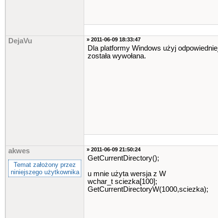
» 2011-06-09 18:33:47
DejaVu
Dla platformy Windows użyj odpowiedniej 
została wywołana.
» 2011-06-09 21:50:24
akwes
GetCurrentDirectory();
Temat założony przez
niniejszego użytkownika
u mnie użyta wersja z W
wchar_t sciezka[100];
GetCurrentDirectoryW(1000,sciezka);