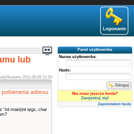
Logowanie
Panel użytkownika
amu lub
Nazwa użytkownika:
Hasło:
odyfikowano 2011-06-09 21:50
Zaloguj
 pobierania adresu
Nie masz jeszcze konta?
Zarejestruj się!
Zapomniałem hasła
"int main(int argc, char
ram?