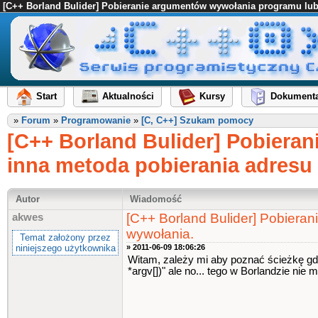
[C++ Borland Bulider] Pobieranie argumentów wywołania programu lub
Start
Aktualności
Kursy
Dokumenta
»
Forum
»
Programowanie
»
[C, C++] Szukam pomocy
[C++ Borland Bulider] Pobiera
inna metoda pobierania adresu
Autor
Wiadomość
[C++ Borland Bulider] Pobiera
akwes
wywołania.
Temat założony przez
niniejszego użytkownika
» 2011-06-09 18:06:26
Witam, zależy mi aby poznać ścieżkę gdz
*argv[])" ale no... tego w Borlandzie ni