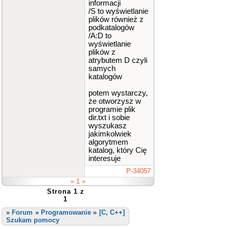
informacji
/S to wyświetlanie
plików również z
podkatalogów
/A:D to
wyświetlanie
plików z
atrybutem D czyli
samych
katalogów
potem wystarczy,
że otworzysz w
programie plik
dir.txt i sobie
wyszukasz
jakimkolwiek
algorytmem
katalog, który Cię
interesuje
P-34057
« 1 »
Strona 1 z
1
»
Forum
»
Programowanie
»
[C, C++]
Szukam pomocy