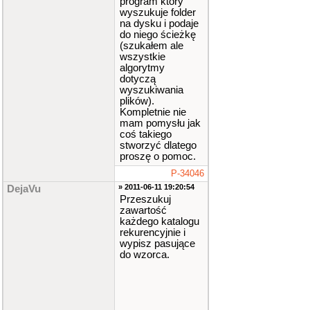
program który
wyszukuje folder
na dysku i podaje
do niego ścieżkę
(szukałem ale
wszystkie
algorytmy
dotyczą
wyszukiwania
plików).
Kompletnie nie
mam pomysłu jak
coś takiego
stworzyć dlatego
proszę o pomoc.
P-34046
» 2011-06-11 19:20:54
DejaVu
Przeszukuj
zawartość
każdego katalogu
rekurencyjnie i
wypisz pasujące
do wzorca.