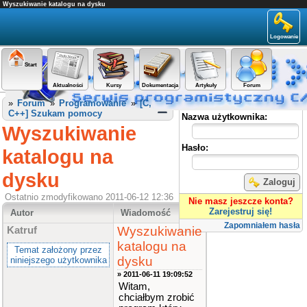
Wyszukiwanie katalogu na dysku
Logowanie
Start
Aktualności
Kursy
Dokumentacja
Artykuły
Forum
Panel użytkownika
»
Forum
»
Programowanie
»
[C,
C++] Szukam pomocy
Nazwa użytkownika:
Wyszukiwanie
Hasło:
katalogu na
dysku
Zaloguj
Ostatnio zmodyfikowano 2011-06-12 12:36
Nie masz jeszcze konta?
Zarejestruj się!
Autor
Wiadomość
Zapomniałem hasła
Wyszukiwanie
Katruf
katalogu na
Temat założony przez
dysku
niniejszego użytkownika
» 2011-06-11 19:09:52
Witam,
chciałbym zrobić