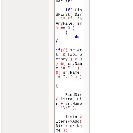
Rec sr
;
if
(
Fin
dFirst
(
Dir
+
"*.*"
,
fa
AnyFile
,
sr
)
==
0
)
{
do
{
if
(
(
(
sr
.
At
tr
&
faDire
ctory
)
>
0
)
&
(
sr
.
Nam
e
!=
"."
)
&
(
sr
.
Name
!=
".."
)
)
{
FindDir
(
lista
,
Di
r
+
sr
.
Name
+
"\\"
)
;
lista
->
Items
->
Add
(
Dir
+
sr
.
Na
me
)
;