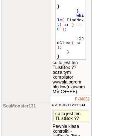
}
}
whi
le
(
FindNex
t
(
sr
)
==
0
)
;
Fin
dClose
(
sr
)
;
}
}
co to jest ten
TListBox ??
poza tym
kompilator
wywala ogrom
błędów(używam
MV C++EE)
P-34052
» 2011-06-11 20:13:41
SeaMonster131
co to jest ten
TListBox ??
Pewnie klasa
kontrolki -