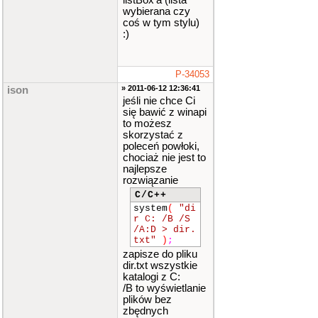
listBox'a (lista
wybierana czy
coś w tym stylu)
:)
P-34053
» 2011-06-12 12:36:41
ison
jeśli nie chce Ci
się bawić z winapi
to możesz
skorzystać z
poleceń powłoki,
chociaż nie jest to
najlepsze
rozwiązanie
C/C++
system
(
"di
r C: /B /S
/A:D > dir.
txt"
)
;
zapisze do pliku
dir.txt wszystkie
katalogi z C:
/B to wyświetlanie
plików bez
zbędnych