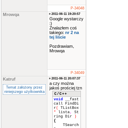
P-34048
» 2011-06-11 19:20:57
Mrowqa
Google wystarczy
:)
Znalazłem coś
takiego:
nr 2 na
tej liście
Pozdrawiam,
Mrowqa
P-34049
» 2011-06-11 20:07:37
Katruf
a czy można
Temat założony przez
jakoś prościej tzn
niniejszego użytkownika
C/C++
void
__fast
call FindDi
r
(
TListBox
*
lista
,
St
ring Dir
)
{
TSearch