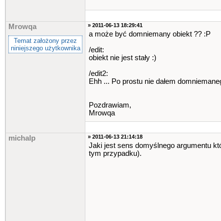
» 2011-06-13 18:29:41
Mrowqa
a może być domniemany obiekt ?? :P
Temat założony przez
niniejszego użytkownika
/edit:
obiekt nie jest stały :)
/edit2:
Ehh ... Po prostu nie dałem domniemane
Pozdrawiam,
Mrowqa
» 2011-06-13 21:14:18
michalp
Jaki jest sens domyślnego argumentu który
tym przypadku).