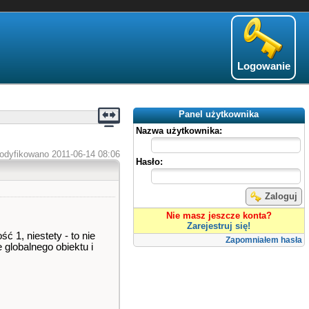
Logowanie
Panel użytkownika
Nazwa użytkownika:
odyfikowano 2011-06-14 08:06
Hasło:
Zaloguj
Nie masz jeszcze konta?
Zarejestruj się!
ć 1, niestety - to nie
Zapomniałem hasła
 globalnego obiektu i