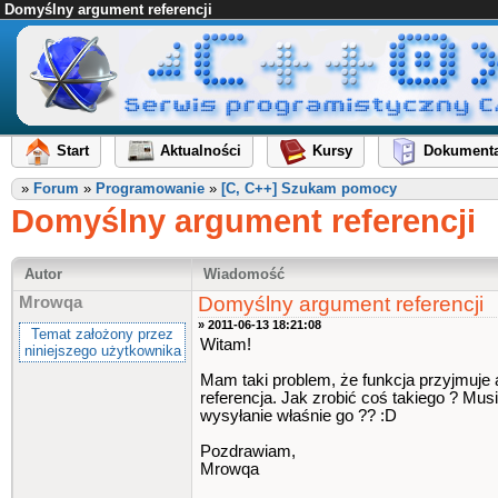
Domyślny argument referencji
Start
Aktualności
Kursy
Dokumenta
»
Forum
»
Programowanie
»
[C, C++] Szukam pomocy
Domyślny argument referencji
Autor
Wiadomość
Domyślny argument referencji
Mrowqa
» 2011-06-13 18:21:08
Temat założony przez
Witam!
niniejszego użytkownika
Mam taki problem, że funkcja przyjmuje a
referencja. Jak zrobić coś takiego ? Mus
wysyłanie właśnie go ?? :D
Pozdrawiam,
Mrowqa