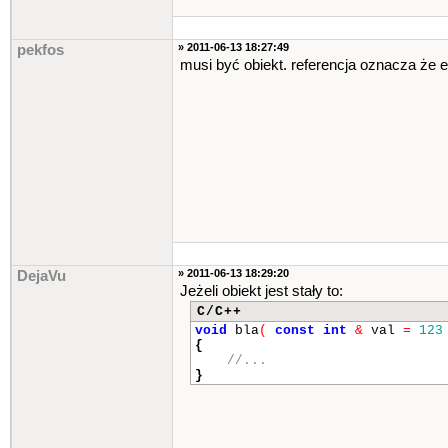
» 2011-06-13 18:27:49
pekfos
musi być obiekt. referencja oznacza że 
» 2011-06-13 18:29:20
DejaVu
Jeżeli obiekt jest stały to:
C/C++
void
bla
(
const
int
&
val
=
123
{
//...
}