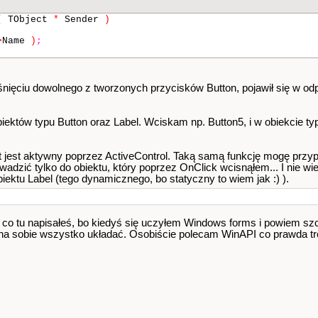
(
TObject
*
Sender
)
>
Name
)
;
iśnięciu dowolnego z tworzonych przycisków Button, pojawił się w od
biektów typu Button oraz Label. Wciskam np. Button5, i w obiekcie ty
 jest aktywny poprzez ActiveControl. Taką samą funkcję mogę przyp
adzić tylko do obiektu, który poprzez OnClick wcisnąłem... I nie wiem
iektu Label (tego dynamicznego, bo statyczny to wiem jak :) ).
 co tu napisałeś, bo kiedyś się uczyłem Windows forms i powiem sz
ożna sobie wszystko układać. Osobiście polecam WinAPI co prawda tro