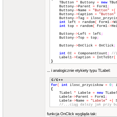
TButton
*
Buttony
=
new
TBut
Buttony
->
Parent
=
Form1
;
Buttony
->
Name
=
"Button"
+
(
Buttony
->
Caption
=
"Button"
Buttony
->
Tag
=
ilosc_przyci
int
left
=
random
(
Form1
->
W
int
top
=
random
(
Form1
->
He
Buttony
->
Left
=
left
;
Buttony
->
Top
=
top
;
Buttony
->
OnClick
=
OnClick
;
int
CC
=
ComponentCount
;
//
Label1
->
Caption
=
IntToStr
(
}
... i analogicznie etykiety typu TLabel:
C/C++
for
(
int
ilosc_przyciskow
=
0
;
i
{
TLabel
*
Labele
=
new
TLabe
Labele
->
Parent
=
Form1
;
Labele
->
Name
=
"Labele"
+
(
S
//...ciąg dalszy jak przy b
funkcja OnClick wygląda tak: