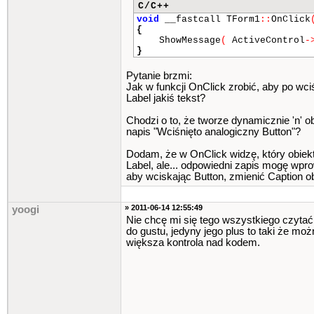
C/C++
void
__fastcall TForm1
::
OnClick
{
ShowMessage
(
ActiveControl
-
}
Pytanie brzmi:
Jak w funkcji OnClick zrobić, aby po wc
Label jakiś tekst?
Chodzi o to, że tworze dynamicznie 'n' o
napis "Wciśnięto analogiczny Button"?
Dodam, że w OnClick widzę, który obiekt
Label, ale... odpowiedni zapis mogę wprow
aby wciskając Button, zmienić Caption ob
» 2011-06-14 12:55:49
yoogi
Nie chcę mi się tego wszystkiego czytać
do gustu, jedyny jego plus to taki że m
większa kontrola nad kodem.