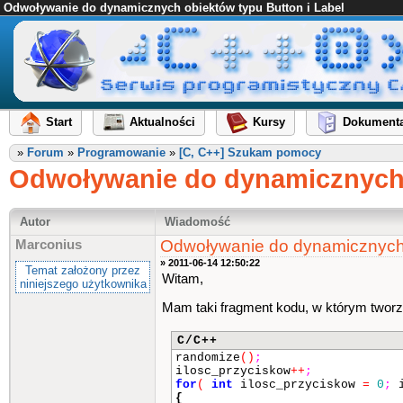
Odwoływanie do dynamicznych obiektów typu Button i Label
Start
Aktualności
Kursy
Dokumenta
»
Forum
»
Programowanie
»
[C, C++] Szukam pomocy
Odwoływanie do dynamicznych 
Autor
Wiadomość
Odwoływanie do dynamicznych o
Marconius
» 2011-06-14 12:50:22
Temat założony przez
Witam,
niniejszego użytkownika
Mam taki fragment kodu, w którym tworz
C/C++
randomize
()
;
ilosc_przyciskow
++
;
for
(
int
ilosc_przyciskow
=
0
;
i
{