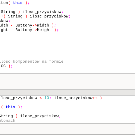
ton
(
this
)
;
String
)
ilosc_przyciskow
;
+
(
String
)
ilosc_przyciskow
;
skow
;
idth
-
Buttony
->
Width
)
;
ight
-
Buttony
->
Height
)
;
ilosc komponentow na formie
CC
)
;
losc_przyciskow
<
10
;
ilosc_przyciskow
++
)
l
(
this
)
;
tring
)
ilosc_przyciskow
;
utonach