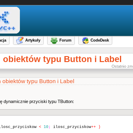
cja
Artykuły
Forum
CodeDesk
obiektów typu Button i Label
Ostatnio zm
biektów typu Button i Label
ę dynamicznie przyciski typu TButton:
losc_przyciskow
<
10
;
ilosc_przyciskow
++
)