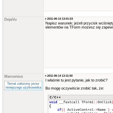
» 2011-06-14 13:01:53
DejaVu
Napisz warunek: jeżeli przycisk wciśnięt
elementów na TForm możesz się zapewne
» 2011-06-14 13:11:50
Marconius
I właśnie tu jest pytanie, jak to zrobić?
Temat założony przez
niniejszego użytkownika
Bo mogę oczywiście zrobić tak, że:
C/C++
void
__fastcall TForm1
::
OnClick
{
if
(
(
ActiveControl
->
Name
)