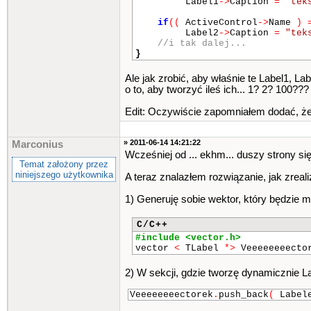
Label1
->
Caption
=
"tek
if
(
(
ActiveControl
->
Name
)
Label2
->
Caption
=
"tek
//i tak dalej...
}
Ale jak zrobić, aby właśnie te Label1, L
o to, aby tworzyć ileś ich... 1? 2? 100??? 
Edit: Oczywiście zapomniałem dodać, ż
» 2011-06-14 14:21:22
Marconius
Wcześniej od ... ekhm... duszy strony s
Temat założony przez
niniejszego użytkownika
A teraz znalazłem rozwiązanie, jak zreal
1) Generuję sobie wektor, który będzie mi
C/C++
#include <vector.h>
vector
<
TLabel
*>
Veeeeeeeecto
2) W sekcji, gdzie tworzę dynamicznie Lab
Veeeeeeeectorek
.
push_back
(
Labe