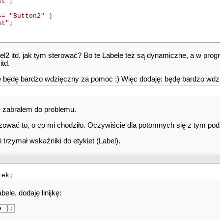
st"
;
==
"Button2"
)
st"
;
abel2 itd. jak tym sterować? Bo te Labele też są dynamiczne, a w pro
itd.
e będę bardzo wdzięczny za pomoc :) Więc dodaję: będę bardzo wdz
ię zabrałem do problemu.
izować to, o co mi chodziło. Oczywiście dla potomnych się z tym podz
 trzymał wskaźniki do etykiet (Label).
rek
;
ele, dodaję linijkę:
le
)
;