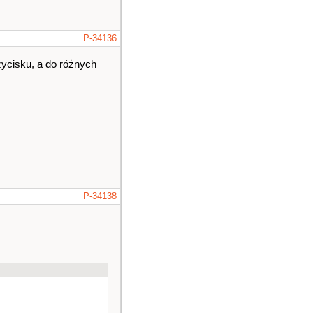
P-34136
rzycisku, a do różnych
P-34138