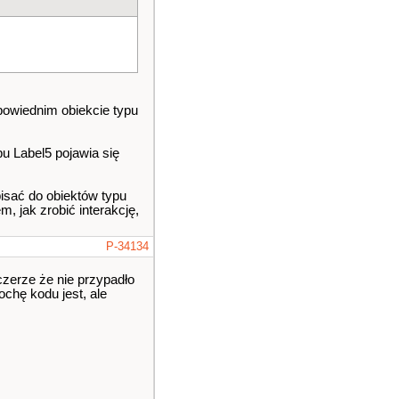
powiednim obiekcie typu
pu Label5 pojawia się
isać do obiektów typu
, jak zrobić interakcję,
P-34134
czerze że nie przypadło
chę kodu jest, ale