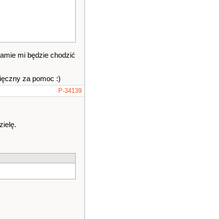
gramie mi będzie chodzić
ięczny za pomoc :)
P-34139
ielę.