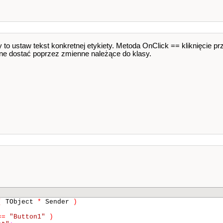
y to ustaw tekst konkretnej etykiety. Metoda OnClick == kliknięcie p
 dostać poprzez zmienne należące do klasy.
(
TObject
*
Sender
)
==
"Button1"
)