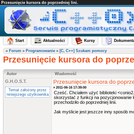
Przesunięcie kursora do poprzedniej lini.
Start
Aktualności
Kursy
Dokumenta
»
Forum
»
Programowanie
»
[C, C++] Szukam pomocy
Przesunięcie kursora do poprzed
Autor
Wiadomość
Przesunięcie kursora do poprzed
G.H.O.S.T.
» 2011-06-16 17:39:00
Temat założony przez
Cześć. Chciałem użyć biblioteki <conio2
niniejszego użytkownika
skorzystać z funkcji na pozycjonowanie 
przechodziło do poprzedniej linii.
Jak myślicie jest jeszcze inny sposób m