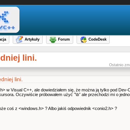
cja
Artykuły
Forum
CodeDesk
niej lini.
Ostatnio zm
niej lini.
.h> w Visual C++, ale dowiedziałem się, że można ją tylko pod Dev
kursora. Oczywiście próbowałem użyć "\b" ale przechodzi mi o jedno 
oże coś z <windows.h> ? Albo jakiś odpowiednik <conio2.h> ?