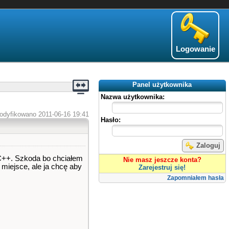
Logowanie
Panel użytkownika
Nazwa użytkownika:
odyfikowano 2011-06-16 19:41
Hasło:
Zaloguj
-C++. Szkoda bo chciałem
Nie masz jeszcze konta?
miejsce, ale ja chcę aby
Zarejestruj się!
Zapomniałem hasła