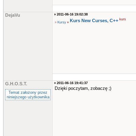
» 2011-06-16 19:02:38
DejaVu
kurs
Kurs New Curses, C++
»
Kursy
♦
» 2011-06-16 19:41:37
G.H.O.S.T.
Dzięki poczytam, zobaczę ;)
Temat założony przez
niniejszego użytkownika